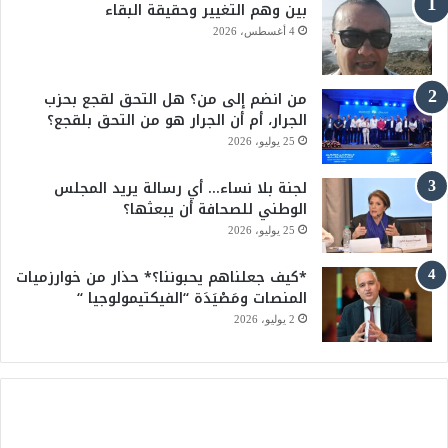
بين وهم التغيير وحقيقة البقاء
و
T
4 أغسطس، 2026
ك
u
من انضم إلى من؟ هل التحق لقجع بحزب
b
الجرار، أم أن الجرار هو من التحق بلقجع؟
e
25 يوليو، 2026
لجنة بلا نساء… أي رسالة يريد المجلس
الوطني للصحافة أن يبعثها؟
25 يوليو، 2026
*كيف جعلناهم يحبوننا؟* حذار من خوارزميات
المنصات ومَصْيَدَة “الفيكتيمولوجيا “
2 يوليو، 2026