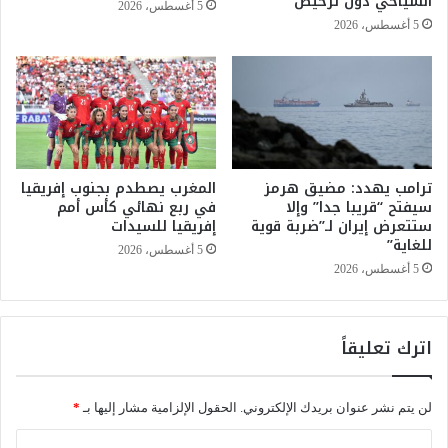
السياحي دون ترخيص
5 أغسطس، 2026
ا
ر
5 أغسطس، 2026
ل
ب
م
ا
ل
ع
ل
ي
م
ة
ح
ن
ا
ظ
ك
ترامب يهدد: مضيق هرمز
المغرب يصطدم بجنوب إفريقيا
ي
سيفتح “قريبا جدا” وإلا
في ربع نهائي كأس أمم
ا
ف
ستتعرض إيران لـ”ضربة قوية
إفريقيا للسيدات
ة
ة
للغاية”
ف
ف
5 أغسطس، 2026
ي
ي
5 أغسطس، 2026
ط
ب
ب
ر
ا
و
اترك تعليقاً
ل
ف
أ
ة
ط
م
لن يتم نشر عنوان بريدك الإلكتروني.
الحقول الإلزامية مشار إليها بـ
*
ف
و
ا
ن
ا