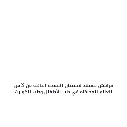
يحصل على الاعتماد الدولي ISO/CEI 17025
في جميع تخصصاته
م
ر
ا
ك
ش
ت
س
ت
ع
مراكش تستعد لاحتضان النسخة الثانية من كأس
د
العالم للمحاكاة في طب الأطفال وطب الكوارث
ل
ا
ح
ا
ت
ل
ض
م
ا
ن
ن