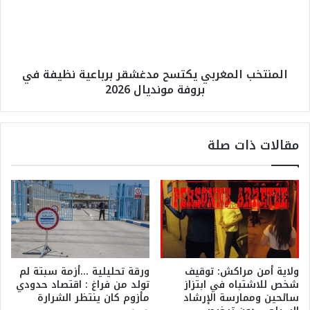
ت
ا
خ
ل
ب
ن
ا
س
ل
المنتخب المغربي يكتسح مدغشقر برباعية نظيفة في
خ
م
بروفة مونديال 2026
ة
غ
ا
ر
ل
ب
ث
ي
مقالات ذات صلة
ا
ي
ن
ك
ي
ت
ة
س
م
ح
ن
م
ك
د
أ
غ
س
ش
ولاية أمن مراكش: توقيف
ورقة تحليلية …أزمة سبتة لم
ا
ق
شخص للاشتباه في ابتزاز
تولد من فراغ : اقتصاد حدودي
ل
ر
سائحين وممارسة الإرشاد
مأزوم كان ينتظر الشرارة
ع
ب