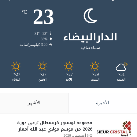
23
℃
الدارالبيضاء
31º - 23º
83%
3.26 كيلومتر/ساعة
سماء صافية
27
27
27
29
31
℃
℃
℃
℃
℃
الجمعة
السبت
الأحد
الأثنين
الثلاثاء
الأخيرة
الأشهر
مجموعة لوسيور كريسطال ترعى دورة
2026 من موسم مولاي عبد الله أمغار
6 أغسطس، 2026