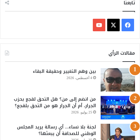
تابعنا
ف
ي
X
Y
س
o
مقالات الرأي
ب
u
بين وهم التغيير وحقيقة البقاء
و
T
4 أغسطس، 2026
ك
u
من انضم إلى من؟ هل التحق لقجع بحزب
b
الجرار، أم أن الجرار هو من التحق بلقجع؟
e
25 يوليو، 2026
لجنة بلا نساء… أي رسالة يريد المجلس
الوطني للصحافة أن يبعثها؟
25 يوليو، 2026