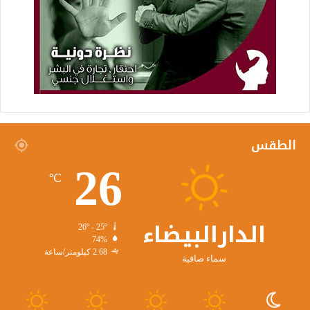
الطقس
26
℃
الدارالبيضاء
26º - 25º
74%
2.68 كيلومتر/ساعة
سماء صافية