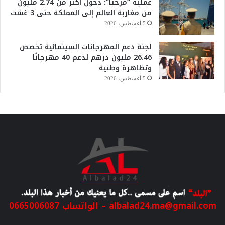
عملية “مرحبا”: دخول أكثر من 2.74 مليون
من مغاربة العالم إلى المملكة حتى 3 غشت
5 أغسطس، 2026
لجنة دعم المهرجانات السينمائية تخصص
26.46 مليون درهم لدعم 40 مهرجانًا
وتظاهرة وطنية
5 أغسطس، 2026
albalad24.ma@gmail.com
– الواتساب 0665006087