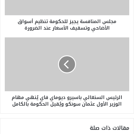
م
ن
ا
مجلس المنافسة يجيز للحكومة تنظيم أسواق
ف
الأضاحي وتسقيف الأسعار عند الضرورة
س
ة
ي
ا
ج
ل
ي
ر
ز
ئ
ل
ي
ل
س
ح
ا
ك
ل
و
س
الرئيس السنغالي باسيرو ديوماي فاي يُنهي مهام
م
ن
الوزير الأول عثمان سونكو ويُقيل الحكومة بالكامل
ة
غ
ت
ا
ن
ل
ظ
ي
مقالات ذات صلة
ي
ب