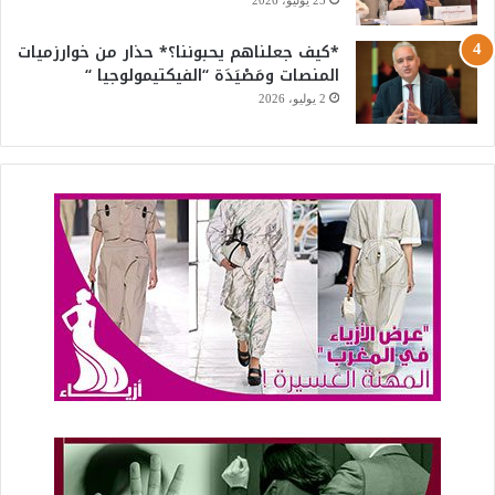
*كيف جعلناهم يحبوننا؟* حذار من خوارزميات
المنصات ومَصْيَدَة “الفيكتيمولوجيا “
2 يوليو، 2026