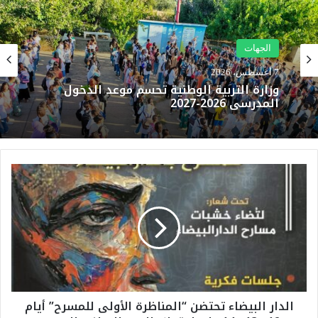
الجهات
7 أغسطس، 2026
وزارة التربية الوطنية تحسم موعد الدخول
المدرسي 2026-2027
ا
ل
د
ا
ر
ا
ل
ب
ي
الدار البيضاء تحتضن “المناظرة الأولى للمسرح” أيام
ض