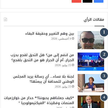
ي
X
Y
س
o
مقالات الرأي
ب
u
بين وهم التغيير وحقيقة البقاء
و
T
4 أغسطس، 2026
ك
u
من انضم إلى من؟ هل التحق لقجع بحزب
b
الجرار، أم أن الجرار هو من التحق بلقجع؟
e
25 يوليو، 2026
لجنة بلا نساء… أي رسالة يريد المجلس
الوطني للصحافة أن يبعثها؟
25 يوليو، 2026
*كيف جعلناهم يحبوننا؟* حذار من خوارزميات
المنصات ومَصْيَدَة “الفيكتيمولوجيا “