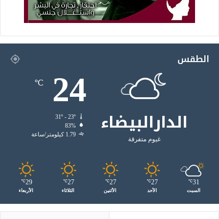
الطقس
24
℃
الدارالبيضاء
31º - 23º
83%
1.79 كيلومتر/ساعة
غيوم متفرقة
29
27
27
27
31
℃
℃
℃
℃
℃
السبت
الأحد
الأثنين
الثلاثاء
الأربعاء