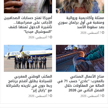
ل
ي
ل
د
م
ة
ممثلة وأكاديمية وروائية
أميركا تفتح حسابات الصحافيين
س
ل
ومنقبة في أول برلمان سوري
الأجانب على مصراعيها…
ر
ا
بعد سقوط الأسد
تأشيرة الدخول ثمنها كشف
ح
م
“السوشيال ميديا”
7 أغسطس، 2026
”
ت
7 أغسطس، 2026
أ
ح
ي
ا
ا
ن
م
ا
1
ت
2
ب
و
ك
1
مناخ الأعمال الصناعي
المكتب الوطني المغربي
ا
بالمغرب: “عادي” حسب 71 في
للسياحة يطلق أضخم برنامج
3
ل
المائة من المقاولات خلال
ربط جوي في تاريخه بالشراكة
و
و
الفصل الثاني من 2026
مع “رايان إير”
1
ر
4
ي
7 أغسطس، 2026
7 أغسطس، 2026
م
ا
ا
2