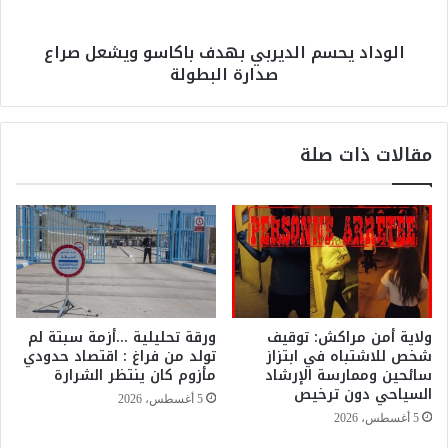
و
ح
س
س
الوداد يحسم الديربي بهدف باكاسو ويشعل صراع
ي
م
صدارة البطولة
ق
ا
ا
ل
ر
د
ع
ي
مقالات ذات صلة
ب
ر
د
ب
ا
ي
ل
ب
و
ه
ه
د
ا
ف
ب
ب
ا
ا
ولاية أمن مراكش: توقيف
ورقة تحليلية …أزمة سبتة لم
ل
ك
شخص للاشتباه في ابتزاز
تولد من فراغ : اقتصاد حدودي
د
ا
سائحين وممارسة الإرشاد
مأزوم كان ينتظر الشرارة
ك
س
السياحي دون ترخيص
5 أغسطس، 2026
ا
و
5 أغسطس، 2026
ل
و