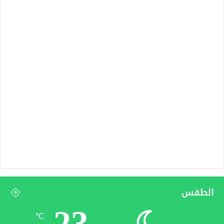
الطقس
23
℃