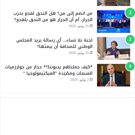
ك
u
من انضم إلى من؟ هل التحق لقجع بحزب
b
الجرار، أم أن الجرار هو من التحق بلقجع؟
e
25 يوليو، 2026
لجنة بلا نساء… أي رسالة يريد المجلس
الوطني للصحافة أن يبعثها؟
25 يوليو، 2026
*كيف جعلناهم يحبوننا؟* حذار من خوارزميات
المنصات ومَصْيَدَة “الفيكتيمولوجيا “
2 يوليو، 2026