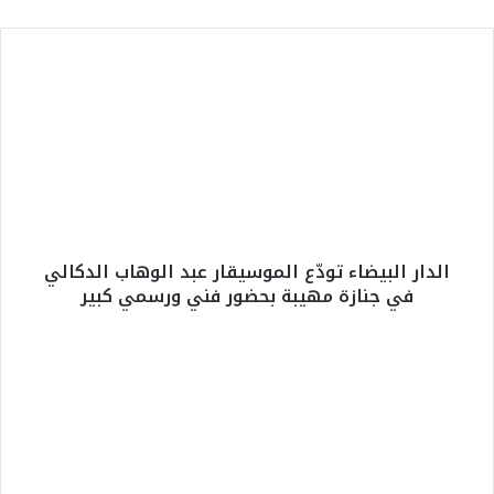
ا
ل
د
ا
ر
ا
ل
ب
ي
الدار البيضاء تودّع الموسيقار عبد الوهاب الدكالي
ض
في جنازة مهيبة بحضور فني ورسمي كبير
ا
ء
ت
ا
و
ل
دّ
و
ع
د
ا
ا
ل
د
م
ي