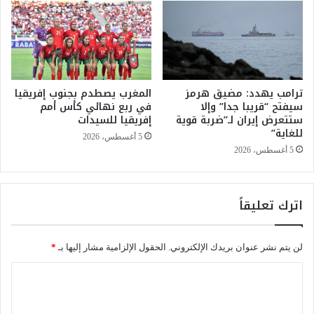
ي
ي
ف
ش
ي
ع
ج
ل
ن
ص
ا
ر
ز
ترامب يهدد: مضيق هرمز
المغرب يصطدم بجنوب إفريقيا
ا
سيفتح “قريبا جدا” وإلا
في ربع نهائي كأس أمم
ة
ع
ستتعرض إيران لـ”ضربة قوية
إفريقيا للسيدات
م
ص
للغاية”
ه
د
5 أغسطس، 2026
ي
ا
5 أغسطس، 2026
ب
ر
ة
ة
ب
ا
اترك تعليقاً
ح
ل
ض
ب
و
ط
لن يتم نشر عنوان بريدك الإلكتروني.
الحقول الإلزامية مشار إليها بـ
*
ر
و
ف
ل
ا
ن
ة
ل
ي
و