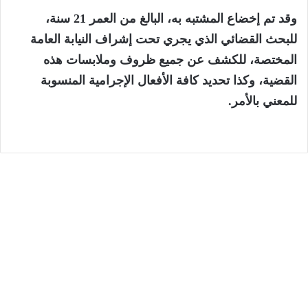
وقد تم إخضاع المشتبه به، البالغ من العمر 21 سنة،
للبحث القضائي الذي يجري تحت إشراف النيابة العامة
المختصة، للكشف عن جميع ظروف وملابسات هذه
القضية، وكذا تحديد كافة الأفعال الإجرامية المنسوبة
للمعني بالأمر.
الجهات
6 أغسطس، 2026
المختبر الوطني للشرطة العلمية والتقنية
يحصل على الاعتماد الدولي ISO/CEI 17025
في جميع تخصصاته