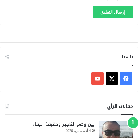
تابعنا
ف
ي
X
Y
س
o
مقالات الرأي
ب
u
بين وهم التغيير وحقيقة البقاء
و
T
4 أغسطس، 2026