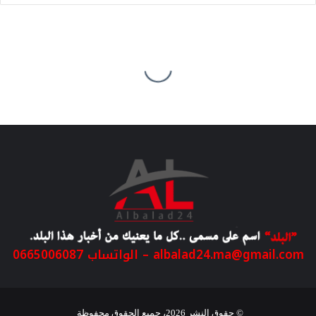
albalad24.ma@gmail.com
– الواتساب 0665006087
© حقوق النشر 2026، جميع الحقوق محفوظة