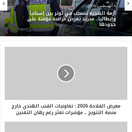
8 أغسطس، 2026
أزمة الهجرة تتسبب في توتر بين إسبانيا
وإيطاليا.. مدريد تفرض مراقبة مؤقتة على
حدودها
م
ع
ر
ض
ا
ل
ف
ل
ا
معرض الفلاحة 2026 : تعاونيات القنب الهندي خارج
ح
منصة التتويج .. مؤشرات تعثر رغم رهان التقنين
ة
2
0
ا
2
ل