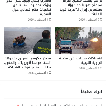
ترامب يهدد: مضيق هرمز
المغرب ينفي وجود خلل أمني
خ
ع
سيفتح “قريبا جدا” وإلا
ويؤكد تحذيره إسبانيا من
ا
ي
ستتعرض إيران لـ”ضربة قوية
تداعيات حكم قضائي حول
ر
ي
للغاية”
الهجرة
ج
د
5 أغسطس، 2026
4 أغسطس، 2026
م
ع
ن
و
ص
ل
ة
إ
ا
ع
ل
ا
ت
د
ت
اشتباكات مسلحة في مدينة
مصدر حكومي مغربي يفجرها:
ة
الزاوية الليبية
“لسنا حراسًا لأوروبا”.. والمغرب
و
ا
يطالب بتغيير قواعد الشراكة
ي
ل
4 أغسطس، 2026
ج
ن
4 أغسطس، 2026
.
ظ
.
ر
م
ف
اترك تعليقاً
ؤ
ي
ش
م
ر
ش
لن يتم نشر عنوان بريدك الإلكتروني.
الحقول الإلزامية مشار إليها بـ
*