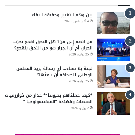
ب
u
بين وهم التغيير وحقيقة البقاء
و
T
4 أغسطس، 2026
ك
u
من انضم إلى من؟ هل التحق لقجع بحزب
b
الجرار، أم أن الجرار هو من التحق بلقجع؟
e
25 يوليو، 2026
لجنة بلا نساء… أي رسالة يريد المجلس
الوطني للصحافة أن يبعثها؟
25 يوليو، 2026
*كيف جعلناهم يحبوننا؟* حذار من خوارزميات
المنصات ومَصْيَدَة “الفيكتيمولوجيا “
2 يوليو، 2026