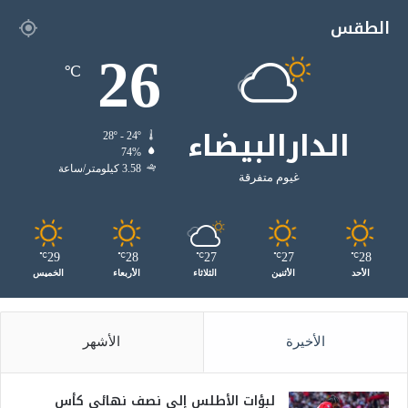
الطقس
26
℃
الدارالبيضاء
28º - 24º
74%
3.58 كيلومتر/ساعة
غيوم متفرقة
29
28
27
27
28
℃
℃
℃
℃
℃
الأحد
الأثنين
الثلاثاء
الأربعاء
الخميس
الأخيرة
الأشهر
لبؤات الأطلس إلى نصف نهائي كأس