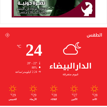
الطقس
24
℃
الدارالبيضاء
28º - 22º
88%
2.24 كيلومتر/ساعة
غيوم متفرقة
29
29
28
27
28
℃
℃
℃
℃
℃
الأحد
الأثنين
الثلاثاء
الأربعاء
الخميس