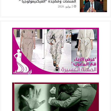
المنصات ومَصْيَدَة “الفيكتيمولوجيا “
2 يوليو، 2026