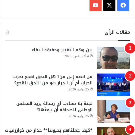
ف
ي
X
Y
س
o
مقالات الرأي
ب
u
بين وهم التغيير وحقيقة البقاء
و
T
4 أغسطس، 2026
ك
u
من انضم إلى من؟ هل التحق لقجع بحزب
b
الجرار، أم أن الجرار هو من التحق بلقجع؟
e
25 يوليو، 2026
لجنة بلا نساء… أي رسالة يريد المجلس
الوطني للصحافة أن يبعثها؟
25 يوليو، 2026
*كيف جعلناهم يحبوننا؟* حذار من خوارزميات