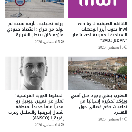
ن
ع
ل
ي
ل
و
أ
س
القافلة الصيفية لـ win by
ورقة تحليلية …أزمة سبتة لم
ل
و
inwi تجوب أبرز الوجهات
تولد من فراغ : اقتصاد حدودي
ع
ق
السياحية المغربية تحت شعار
مأزوم كان ينتظر الشرارة
ا
ا
“3ADI JIDAN”
5 أغسطس، 2026
ب
ل
5 أغسطس، 2026
ا
ش
ل
غ
ر
ل
ي
:
ا
1
ض
,
ي
5
ة
المغرب ينفي وجود خلل أمني
الخطوط الجوية الفرنسية”
م
ويؤكد تحذيره إسبانيا من
تعلن عن تعيين ليونيل رو
ا
ل
تداعيات حكم قضائي حول
مديراً عاماً جديداً لمنطقة
ل
ي
الهجرة
شمال إفريقيا والساحل وغرب
ج
و
إفريقيا (ANSCO)
ا
ن
4 أغسطس، 2026
م
و
4 أغسطس، 2026
ع
ظ