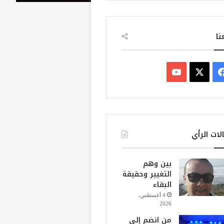
نا
ف
ي
X
Y
س
o
ب
u
لات الرأي
و
T
بين وهم
ك
u
التغيير وحقيقة
البقاء
b
4 أغسطس،
2026
e
من انضم إلى