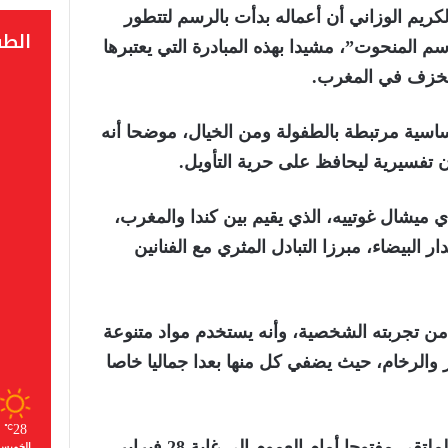
لكريم الوزاني أن أعماله بدأت بالرسم لتتطور
الط
 المنحوت”، مشيدا بهذه المبادرة التي يعتبرها
لخزف في المغرب.
اسية مرتبطة بالطفولة ومن الخيال، موضحا أنه
ن تفسيرية ليحافظ على حرية التأويل.
ي ميشال غوتييه، الذي يقيم بين كندا والمغرب،
 البيضاء، مبرزا التبادل المثري مع الفنانين
من تجربته الشخصية، وأنه يستخدم مواد متنوعة
 والرخام، حيث يضفي كل منها بعدا جماليا خاصا
28
℃
وسيظل المعرض الافتتاحي للملتقى مفتوحا أمام العموم إلى غاية 28 فبراير
الخميس