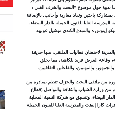
ضا ندوة حول موضوع “النحت والخزف الفني :
 بمشاركة باحثين ونقاد مغاربة وأجانب، بالإضافة
المدرسة العليا للفنون الجميلة بالدار البيضاء،
تشيكو إينوس ه والمبدع الكندي ميشيل غوتييه
مدينة لاحتضان فعاليات الملتقى، منها حديقة
لة، وقاعة العرض فريد بلكاهية، مما يخلق
 والجمهور، والمهنيين، والفاعلين الثقافيين.
دورة من ملتقى النحت والخزف تنظم بمبادرة من
م من وزارة الشباب والثقافة والتواصل (قطاع
لدار البيضاء، وتنسيق مع شركة التنمية المحلية
هرات كازا إيفنت والمدرسة العليا للفنون الجميلة