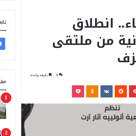
اء.. انطلاق
تابع
انية من ملتقى
زف
0
دقيقة واحدة
مقا
بينتيريست
‏Reddit
‏VKontakte
Odnoklassniki
‫Pocket