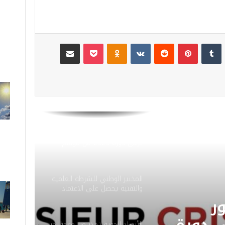
لينكدإن
‏Tumblr
بينتيريست
‏Reddit
‏VKontakte
Odnoklassniki
‫Pocket
مشاركة عبر البريد
مجموعة لوسيور كريسطال
ترعى دورة 2026 من موسم
مولاي عبد الله أمغار
المختبر الوطني للشرطة العلمية
والتقنية يحصل على الاعتماد
الدولي ISO/CEI 17025 في
جميع تخصصاته
ي
الأرصاد الجوية تحذر من موجة حر