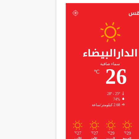
قس
الدارالبيضاء
سماء صافية
26
℃
28º - 25º
74%
2.68 كيلومتر/ساعة
27
27
29
29
℃
℃
℃
℃
الجمعة
السبت
الأحد
الأثنين