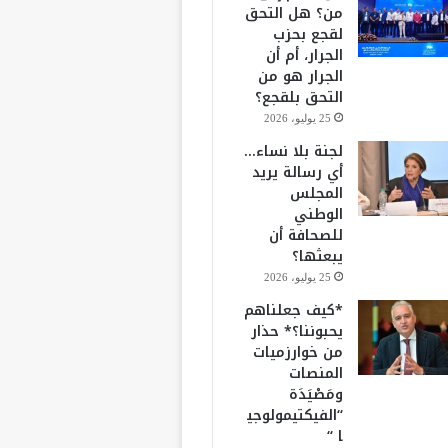
من؟ هل التحق
لقجع بحزب
الجرار، أم أن
الجرار هو من
التحق بلقجع؟
25 يوليو، 2026
لجنة بلا نساء…
أي رسالة يريد
المجلس
الوطني
للصحافة أن
يبعثها؟
25 يوليو، 2026
*كيف جعلناهم
يحبوننا؟* حذار
من خوارزميات
المنصات
ومَصْيَدَة
“الفيكتيمولوجي
ا “