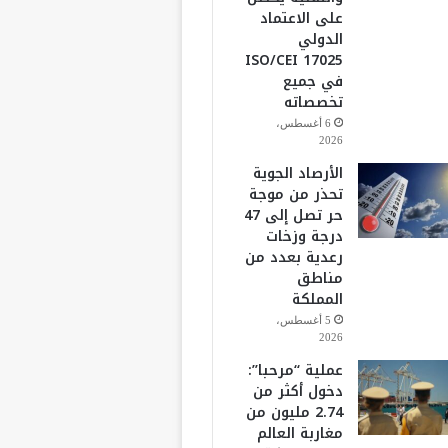
على الاعتماد
الدولي
ISO/CEI 17025
في جميع
تخصصاته
6 أغسطس،
2026
الأرصاد الجوية
تحذر من موجة
حر تصل إلى 47
درجة وزخات
رعدية بعدد من
مناطق
المملكة
5 أغسطس،
2026
عملية “مرحبا”:
دخول أكثر من
2.74 مليون من
مغاربة العالم