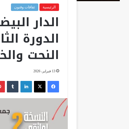
الرئيسية
ثقافات وفنون
الدار البيض
الدورة الث
النحت والخ
13 فبراير، 2026
فيسبوك
‫X
لينكدإن
‏Tumblr