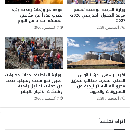
ب
ن
وزارة التربية الوطنية تحسم
موجة حر وزخات رعدية وبَرَد
س
ا
موعد الدخول المدرسي 2026-
تضرب عدداً من مناطق
ب
ء
2027
المملكة ابتداءً من اليوم
ب
ط
7 أغسطس، 2026
7 أغسطس، 2026
ا
ن
ل
ج
أ
ة
ح
ت
و
و
ا
ر
ل
ط
ا
ف
تقرير رسمي يدق ناقوس
وزارة الداخلية: أحداث محاولات
ل
الخطر: المغرب مطالب بتعزيز
العبور نحو سبتة ومليلية نتجت
ي
مخزوناته الاستراتيجية من
عن حملات تضليل رقمية
ج
ه
المحروقات والحبوب
وشبكات الاتجار بالبشر
و
ا
ي
ر
7 أغسطس، 2026
7 أغسطس، 2026
ة
ج
ا
ا
ل
ل
اترك تعليقاً
ا
أ
س
م