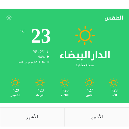
الطقس
23
℃
الدارالبيضاء
29º - 23º
94%
1.34 كيلومتر/ساعة
سماء صافية
29
28
28
27
29
℃
℃
℃
℃
℃
الأحد
الأثنين
الثلاثاء
الأربعاء
الخميس
الأخيرة
الأشهر