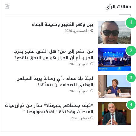
س
o
مقالات الرأي
ب
u
بين وهم التغيير وحقيقة البقاء
و
T
4 أغسطس، 2026
ك
u
من انضم إلى من؟ هل التحق لقجع بحزب
b
الجرار، أم أن الجرار هو من التحق بلقجع؟
e
25 يوليو، 2026
لجنة بلا نساء… أي رسالة يريد المجلس
الوطني للصحافة أن يبعثها؟
25 يوليو، 2026
*كيف جعلناهم يحبوننا؟* حذار من خوارزميات
المنصات ومَصْيَدَة “الفيكتيمولوجيا “
2 يوليو، 2026