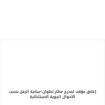
الرئيسية
9 أغسطس، 2026
لبؤات الأطلس إلى نصف نهائي كأس إفريقيا
والتأهل رسمياً إلى مونديال البرازيل 2027
إ
غ
ل
ا
ق
م
ؤ
ق
ت
إغلاق مؤقت لمدرج مطار تطوان–سانية الرمل بسبب
ل
الأحوال الجوية الاستثنائية
م
د