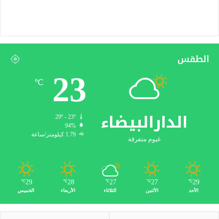
الطقس
23
℃
الدارالبيضاء
29º - 23º
94%
1.79 كيلومتر/ساعة
غيوم متفرقة
29
28
27
27
29
℃
℃
℃
℃
℃
الأحد
الأثنين
الثلاثاء
الأربعاء
الخميس