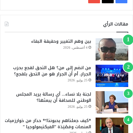
ي
X
Y
س
o
مقالات الرأي
ب
u
بين وهم التغيير وحقيقة البقاء
و
T
4 أغسطس، 2026
ك
u
من انضم إلى من؟ هل التحق لقجع بحزب
b
الجرار، أم أن الجرار هو من التحق بلقجع؟
e
25 يوليو، 2026
لجنة بلا نساء… أي رسالة يريد المجلس
الوطني للصحافة أن يبعثها؟
25 يوليو، 2026
*كيف جعلناهم يحبوننا؟* حذار من خوارزميات
المنصات ومَصْيَدَة “الفيكتيمولوجيا “
2 يوليو، 2026