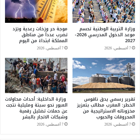
ح
ب
مّ
ا
ل
ل
ا
س
وزارة التربية الوطنية تحسم
موجة حر وزخات رعدية وبَرَد
ل
ن
موعد الدخول المدرسي 2026-
تضرب عدداً من مناطق
ح
غ
2027
المملكة ابتداءً من اليوم
ك
ا
7 أغسطس، 2026
7 أغسطس، 2026
و
ل
م
ف
ا
ي
ت
ن
م
ه
س
ا
ؤ
ئ
و
ي
تقرير رسمي يدق ناقوس
وزارة الداخلية: أحداث محاولات
ل
الخطر: المغرب مطالب بتعزيز
العبور نحو سبتة ومليلية نتجت
«
مخزوناته الاستراتيجية من
عن حملات تضليل رقمية
ي
ا
المحروقات والحبوب
وشبكات الاتجار بالبشر
ة
ل
ت
ك
7 أغسطس، 2026
7 أغسطس، 2026
ع
ا
ط
ن