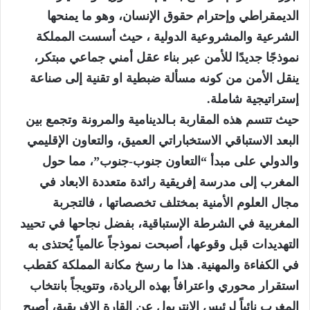
الديمقراطي وإحترام حقوق الإنسان، وهو ما يمنحها
الشرعية والمشروعية الدولية ، حيث أسست المملكة
نموذجًا جديدًا للأمن عبر بناء عقل أمني جماعي مبتكر،
ينقل الأمن من كونه مسألة ضبطية او تقنية إلى صناعة
إستراتيجية شاملة.
حيث تتسم هذه المقاربة بـالدينامية والمرونة وتجمع بين
البعد الاستباقي الاستخباراتي العميق، والتعاون الإقليمي
والدولي على مبدأ “التعاون جنوب-جنوب”، مما حول
المغرب إلى مدرسة إفريقية رائدة متعددة الابعاد في
مجال العلوم الأمنية بمختلف تخصصاتها ، فالتجربة
المغربية في الشرطة الإستباقية، بفضل نجاحها في تحييد
التهديدات قبل وقوعها، أصبحت نموذجاً عالمياً يُحتذى به
في الكفاءة والمهنية. هذا ما رسخ مكانة المملكة كقطب
استقرار محوري واعترافاً بهذه الريادة، وتتويجاً بانتخاب
المغرب نائباً لرئيس الإنتربول عن القارة الإفريقية، أصبح