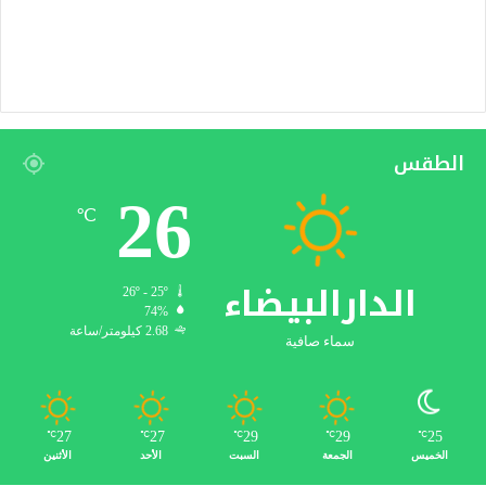
الطقس
26
℃
الدارالبيضاء
26º - 25º
74%
2.68 كيلومتر/ساعة
سماء صافية
27
27
29
29
25
℃
℃
℃
℃
℃
الخميس
الجمعة
السبت
الأحد
الأثنين