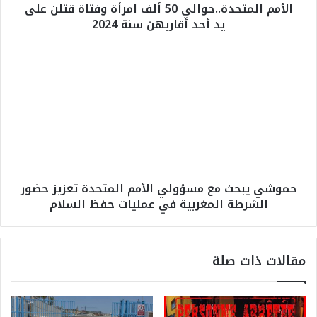
الأمم المتحدة..حوالي 50 ألف امرأة وفتاة قتلن على
ح
يد أحد أقاربهن سنة 2024
د
ة
.
ح
.
م
ح
و
و
ش
ا
ي
ل
ي
ي
ب
5
ح
0
ث
حموشي يبحث مع مسؤولي الأمم المتحدة تعزيز حضور
أ
م
الشرطة المغربية في عمليات حفظ السلام
ل
ع
ف
م
ا
س
م
ؤ
مقالات ذات صلة
ر
و
أ
ل
ة
ي
و
ا