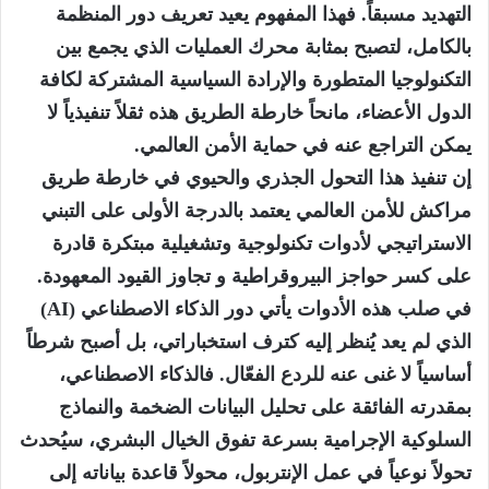
التهديد مسبقاً. فهذا المفهوم يعيد تعريف دور المنظمة
بالكامل، لتصبح بمثابة محرك العمليات الذي يجمع بين
التكنولوجيا المتطورة والإرادة السياسية المشتركة لكافة
الدول الأعضاء، مانحاً خارطة الطريق هذه ثقلاً تنفيذياً لا
يمكن التراجع عنه في حماية الأمن العالمي.
إن تنفيذ هذا التحول الجذري والحيوي في خارطة طريق
مراكش للأمن العالمي يعتمد بالدرجة الأولى على التبني
الاستراتيجي لأدوات تكنولوجية وتشغيلية مبتكرة قادرة
على كسر حواجز البيروقراطية و تجاوز القيود المعهودة.
في صلب هذه الأدوات يأتي دور الذكاء الاصطناعي (AI)
الذي لم يعد يُنظر إليه كترف استخباراتي، بل أصبح شرطاً
أساسياً لا غنى عنه للردع الفعّال. فالذكاء الاصطناعي،
بمقدرته الفائقة على تحليل البيانات الضخمة والنماذج
السلوكية الإجرامية بسرعة تفوق الخيال البشري، سيُحدث
تحولاً نوعياً في عمل الإنتربول، محولاً قاعدة بياناته إلى