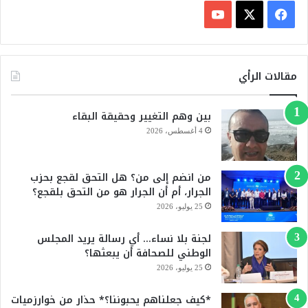
ف
ي
X
Y
س
o
مقالات الرأي
ب
u
بين وهم التغيير وحقيقة البقاء
و
T
4 أغسطس، 2026
ك
u
من انضم إلى من؟ هل التحق لقجع بحزب
b
الجرار، أم أن الجرار هو من التحق بلقجع؟
e
25 يوليو، 2026
لجنة بلا نساء… أي رسالة يريد المجلس
الوطني للصحافة أن يبعثها؟
25 يوليو، 2026
*كيف جعلناهم يحبوننا؟* حذار من خوارزميات