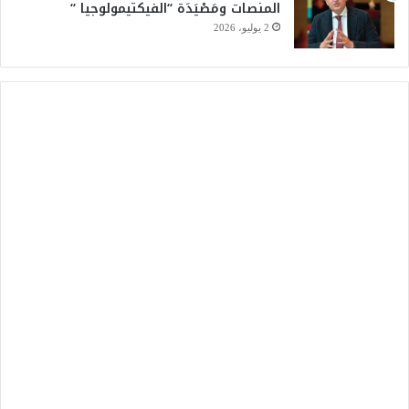
المنصات ومَصْيَدَة “الفيكتيمولوجيا “
2 يوليو، 2026