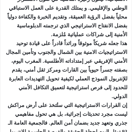
الوطني والإقليمي. و يمتلك القدرة على العمل الاستباقي
محلياً بفضل الرؤية العميقة، وتقديم الخبرة والكفاءة دولياً
بفضل الانفتاح الاستراتيجي الذي ترجمته الدبلوماسية
الأمنية إلى شراكات عملياتية مُلزمة.
هذا جعله شريكاً موثوقاً ورائداً قادراً على قيادة توحيد
الاستراتيجيات الامنية بين الشمال والجنوب وتأمين المجال
الأمني الإفريقي عبر إمتداداته الأطلسية. المغرب اليوم،
بصفته جسراً حيوياً بين القارات ومركز ثقل أمني، يقدم
للإنتربول النموذج العملي لكيفية تحويل التهديدات العابرة
للحدود إلى فرص استراتيجية لتعميق التكافل الأمني
الدولي.
إن القرارات الاستراتيجية التي ستُتخذ على أرض مراكش
ليست مجرد تحديثات إجرائية، بل هي تحول مفاهيمي
جذري وتعهد جديد بضمان أمن العالم. فالجمعية العامة الـ
93 تمثل اليوم لحظة الحقيقة والفرصة الحاسمة للإنتربول