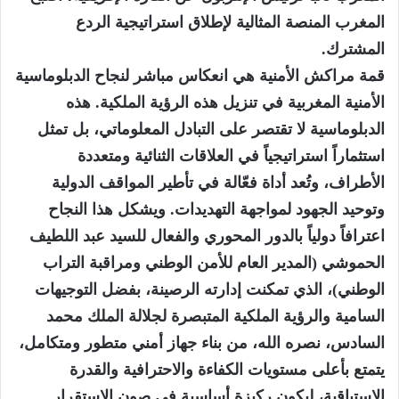
المغرب المنصة المثالية لإطلاق استراتيجية الردع
المشترك.
قمة مراكش الأمنية هي انعكاس مباشر لنجاح الدبلوماسية
الأمنية المغربية في تنزيل هذه الرؤية الملكية. هذه
الدبلوماسية لا تقتصر على التبادل المعلوماتي، بل تمثل
استثماراً استراتيجياً في العلاقات الثنائية ومتعددة
الأطراف، وتُعد أداة فعّالة في تأطير المواقف الدولية
وتوحيد الجهود لمواجهة التهديدات. ويشكل هذا النجاح
اعترافاً دولياً بالدور المحوري والفعال للسيد عبد اللطيف
الحموشي (المدير العام للأمن الوطني ومراقبة التراب
الوطني)، الذي تمكنت إدارته الرصينة، بفضل التوجيهات
السامية والرؤية الملكية المتبصرة لجلالة الملك محمد
السادس، نصره الله، من بناء جهاز أمني متطور ومتكامل،
يتمتع بأعلى مستويات الكفاءة والاحترافية والقدرة
الاستباقية، ليكون ركيزة أساسية في صون الاستقرار