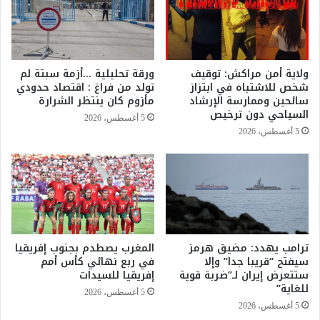
ف
ل
ت
أ
ا
م
ة
م
ق
ا
ولاية أمن مراكش: توقيف
ورقة تحليلية …أزمة سبتة لم
ت
ل
شخص للاشتباه في ابتزاز
تولد من فراغ : اقتصاد حدودي
ل
م
سائحين وممارسة الإرشاد
مأزوم كان ينتظر الشرارة
ن
ت
السياحي دون ترخيص
5 أغسطس، 2026
ع
ح
5 أغسطس، 2026
ل
د
ى
ة
ي
ت
د
ع
أ
ز
ح
ي
د
ز
أ
ترامب يهدد: مضيق هرمز
المغرب يصطدم بجنوب إفريقيا
ح
سيفتح “قريبا جدا” وإلا
في ربع نهائي كأس أمم
ق
ض
ستتعرض إيران لـ”ضربة قوية
إفريقيا للسيدات
ا
و
للغاية”
ر
ر
5 أغسطس، 2026
ب
ا
5 أغسطس، 2026
ه
ل