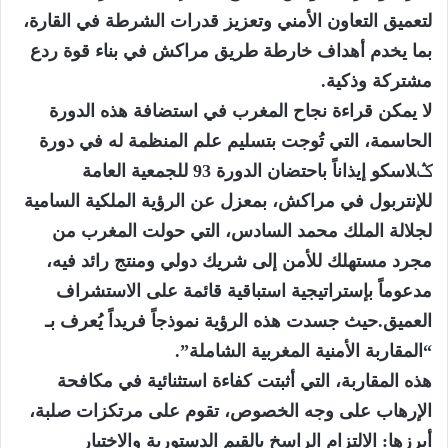
لتعميق التعاون الأمني وتعزيز قدرات الشرطة في القارة،
بما يخدم أهداف خارطة طريق مراكش في بناء قوة ردع
مشتركة وذكية.
لا يمكن قراءة نجاح المغرب في استضافة هذه الدورة
الحاسمة، التي تُوجت بتسليم علم المنظمة له في دورة
ݣلاسكو إيذاناً باحتضان الدورة 93 للجمعية العامة
للإنتربول في مراكش، بمعزل عن الرؤية الملكية السامية
لجلالة الملك محمد السادس، التي حولت المغرب من
مجرد مستهلك للأمن إلى شريك دولي ومنتج رائد فيه،
مدعوماً بإستراتيجية استباقية قائمة على الاستشراف
العميق.حيث جسدت هذه الرؤية نموذجاً فريداً يُعرف بـ
“المقاربة الأمنية المغربية الشاملة”.
هذه المقاربة، التي أثبتت كفاءة استثنائية في مكافحة
الإرهاب على وجه الخصوص، تقوم على مرتكزات صلبة،
أبرزها: الالتزام الراسخ بالقيم الدستورية والاختيار