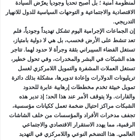
لمنظومة أمنية ؛ بل أصبح تحدياً وجودياً يعرّض السيادة
الاقتصادية والاجتماعية و التوحهات السياسية للدول للانهيار
التدريجي.
إن الجماعات الإجرامية اليوم تشكل تهديداً وجودياً، فلم
تعد تنشط على الأرض فحسب، بل هي لا دولية بامتياز،
تستغل الفضاء السيبراني بثقة وجرأة لا حدود لهما. تتاجر
هذه الشبكات في البشر والمخدرات، وفي تحول خطير،
تستغل العملات المشفرة والتمويل اللامركزي لغسل
تريليونات الدولارات وإعادة تدويرها، مشكلة بذلك دائرة
تمويل خبيثة تخدم مخططات إرهابية عابرة للحدود
والقارات. ولا يتوقف الأمر عند هذا الحد؛ إذ تدير هذه
الشبكات مراكز احتيال ضخمة تعمل ككيانات مؤسسية،
تجفف مدخرات الأفراد والمؤسسات من خلف الشاشات
الرقمية، مما يهدد الاستقرار الاقتصادي والاجتماعي
العالمي. هذا التضخم النوعي واللامركزي في التهديد