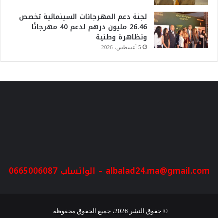
لجنة دعم المهرجانات السينمائية تخصص
26.46 مليون درهم لدعم 40 مهرجانًا
وتظاهرة وطنية
5 أغسطس، 2026
albalad24.ma@gmail.com
– الواتساب 0665006087
© حقوق النشر 2026، جميع الحقوق محفوظة