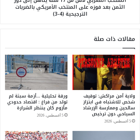
المنتخب المغربي لأقل من 17 سنة يتأهل إلى دور
الثمن بعد فوزه على المنتخب الأمريكي بالضربات
د
غ
الترجيحية (4-3)
ل
ر
ت
ب
م
ي
ك
ل
مقالات ذات صلة
ي
أ
ن
ق
ا
ل
ل
م
ن
ن
س
1
ا
7
ء
س
ا
ن
ولاية أمن مراكش: توقيف
ورقة تحليلية …أزمة سبتة لم
ق
ة
شخص للاشتباه في ابتزاز
تولد من فراغ : اقتصاد حدودي
ت
ي
سائحين وممارسة الإرشاد
مأزوم كان ينتظر الشرارة
ص
ت
السياحي دون ترخيص
5 أغسطس، 2026
ا
أ
5 أغسطس، 2026
د
ه
ي
ل
اً
إ