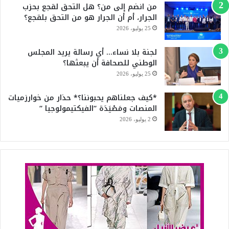
من انضم إلى من؟ هل التحق لقجع بحزب
b
الجرار، أم أن الجرار هو من التحق بلقجع؟
e
25 يوليو، 2026
لجنة بلا نساء… أي رسالة يريد المجلس
الوطني للصحافة أن يبعثها؟
25 يوليو، 2026
*كيف جعلناهم يحبوننا؟* حذار من خوارزميات
المنصات ومَصْيَدَة “الفيكتيمولوجيا “
2 يوليو، 2026