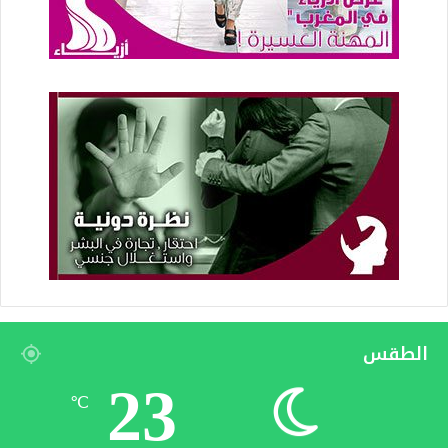
الطقس
23
℃