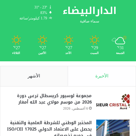
الدارالبيضاء
31º - 23º
83%
1.79 كيلومتر/ساعة
سماء صافية
27
27
27
29
31
℃
℃
℃
℃
℃
الجمعة
السبت
الأحد
الأثنين
الثلاثاء
الأخيرة
الأشهر
مجموعة لوسيور كريسطال ترعى دورة
2026 من موسم مولاي عبد الله أمغار
6 أغسطس، 2026
المختبر الوطني للشرطة العلمية والتقنية
يحصل على الاعتماد الدولي ISO/CEI 17025
في جميع تخصصاته