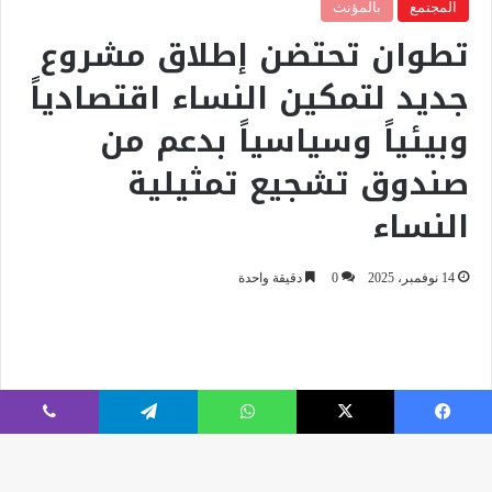
فيسبوك
‫X
واتساب
تيلقرام
ڤايبر