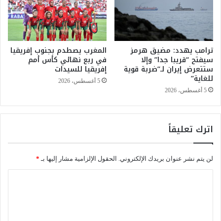
و
ل
ب
ى
ي
د
ئ
و
ي
ترامب يهدد: مضيق هرمز
المغرب يصطدم بجنوب إفريقيا
ر
اً
سيفتح “قريبا جدا” وإلا
في ربع نهائي كأس أمم
ا
ستتعرض إيران لـ”ضربة قوية
إفريقيا للسيدات
و
ل
للغاية”
س
ث
5 أغسطس، 2026
ي
م
5 أغسطس، 2026
ا
ن
س
ب
ي
ع
اترك تعليقاً
اً
د
ب
ف
د
و
لن يتم نشر عنوان بريدك الإلكتروني.
الحقول الإلزامية مشار إليها بـ
*
ع
ز
م
ه
ا
م
ع
ل
ن
ل
ص
ى
ت
ن
ا
ع