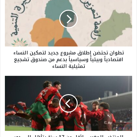
ط
و
ا
ن
ت
ح
ت
ض
تطوان تحتضن إطلاق مشروع جديد لتمكين النساء
ن
اقتصادياً وبيئياً وسياسياً بدعم من صندوق تشجيع
إ
تمثيلية النساء
ط
ل
ا
ا
ق
ل
م
م
ش
ن
ر
ت
و
خ
ع
ب
ج
ا
د
ل
ي
م