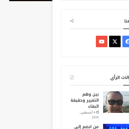
نا
ف
ي
X
Y
س
o
ب
u
لات الرأي
و
T
بين وهم
ك
u
التغيير وحقيقة
البقاء
b
4 أغسطس،
2026
e
من انضم إلى