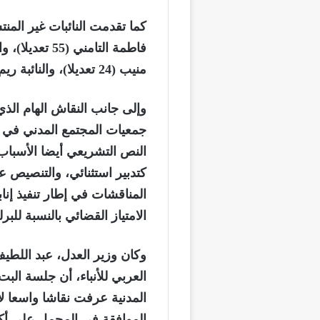
كما تقدمت النائبات غير المنت
منيب (24 تعديلا)، والنائبة ريم شباط (12 تعديلا).
جمعيات المجتمع المدني في ا
النص التشريعي أيضا الأسباب 
كتدبير استثنائي، والتنصيص
المناقشات في إطار تنفيذ إناب
الامتياز القضائي بالنسبة للبرل
وكان وزير العدل، عبد اللطي
العربي للأنباء، أن جلسة ا
الموافقة في المجمل على أكثر من 00