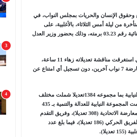
 وحقوق الإنسان والحريات بمجلس النواب، في
أخرة من ليلة أمس الثلاثاء، بالأغلبية، على
مشروع قانون المسطرة الجنائية رقم 03.23 برمته، وذلك بحضور وزير العدل
وحظي مشروع القانون، الذي استغرقت مناقشة تعديلاته زهاء 11 ساعة،
بموافقة 18 نائبا برلمانيا، ومعارضة 7 نواب آخرين، دون تسجيل أي امتناع عن
وتقدمت الفرق والمجموعة النيابية بما مجموعه 1384تعديلا شملت مختلف
مواد مشروع القانون؛ إذ تقدمت المجموعة النيابية للعدالة والتنمية بـ 435
تعديلا، والفريق الاشتراكي-المعارضة الاتحادية (308 تعديلا)، وفريق التقدم
والاشتراكية (167 تعديلا)،ثم الفريق الحركي (186 تعديلا)، فيما بلغ عدد
عديلا).