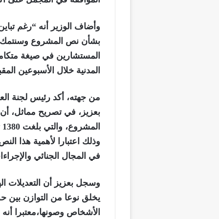
وأضاف الوزير أنه “رغم تباي
بشأن نص المشروع وسنتمك ن
المستشارين في صيغة متكام
المدنية خلال الأسبوعين المقب
من جهته، أكد رئيس لجنة الع
بعزيز، في تصريح مماثل، أن ع
ا
وذلك اعتبارا لأهمية هذا الن
في المجال الجنائي والإجراءات
وسجل بعزيز أن التعديلات ا
يخلق نوعا من التوازن بين ح
الأشخاص وصونها،معتبرا أنه 