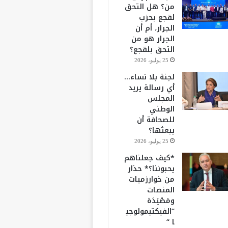
من؟ هل التحق
لقجع بحزب
الجرار، أم أن
الجرار هو من
التحق بلقجع؟
25 يوليو، 2026
لجنة بلا نساء…
أي رسالة يريد
المجلس
الوطني
للصحافة أن
يبعثها؟
25 يوليو، 2026
*كيف جعلناهم
يحبوننا؟* حذار
من خوارزميات
المنصات
ومَصْيَدَة
“الفيكتيمولوجي
ا “