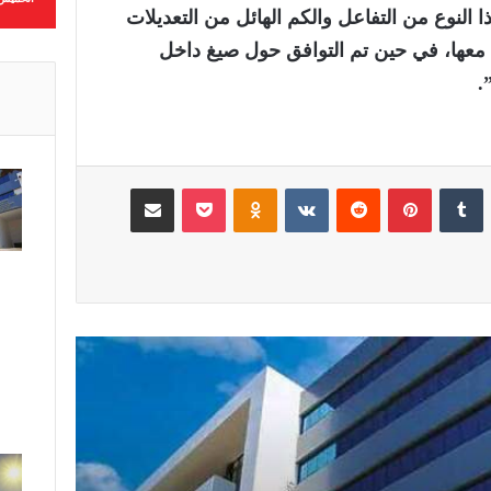
النوع من التفاعل والكم الهائل من التعديلات
 معها، في حين تم التوافق حول صيغ داخل
.
لينكدإن
‏Tumblr
بينتيريست
‏Reddit
‏VKontakte
Odnoklassniki
‫Pocket
مشاركة عبر البريد
المختبر الوطني للشرطة العلمية
والتقنية يحصل على الاعتماد
الدولي ISO/CEI 17025 في
جميع تخصصاته
الأرصاد الجوية تحذر من موجة حر