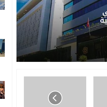
تصل إلى 47 درجة وزخات رعدية
بعدد من مناطق المملكة
ي
ة
عملية “مرحبا”: دخول أكثر من
2.74 مليون من مغاربة العالم
 على
إلى المملكة حتى 3 غشت
ي
لجنة دعم المهرجانات السينمائية
ISO/CEI 17025 في
تخصص 26.46 مليون درهم
لدعم 40 مهرجانًا وتظاهرة
وطنية
إ
ل
ز
ا
م
ج