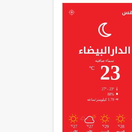
قس
الدارالبيضاء
سماء صافية
23
℃
27º - 23º
88%
1.79 كيلومتر/ساعة
27
27
29
28
℃
℃
℃
℃
الجمعة
السبت
الأحد
الأثنين