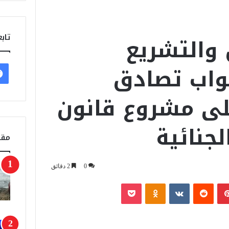
 والتشريع
تابع
واب تصادق
على مشروع قانون
جنائية
مقا
0
2 دقائق
بينتيريست
‏Reddit
‏VKontakte
Odnoklassniki
‫Pocket