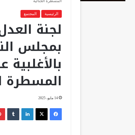
المسطرة الجنائية
الرئيسية
المجتمع
لجنة العدل
بمجلس الن
بالأغلبية 
المسطرة ال
14 مايو، 2025
فيسبوك
‫X
لينكدإن
‏Tumblr