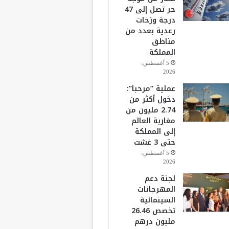
حر تصل إلى 47
درجة وزخات
رعدية بعدد من
مناطق
المملكة
5 أغسطس،
2026
عملية “مرحبا”:
دخول أكثر من
2.74 مليون من
مغاربة العالم
إلى المملكة
حتى 3 غشت
5 أغسطس،
2026
لجنة دعم
المهرجانات
السينمائية
تخصص 26.46
مليون درهم