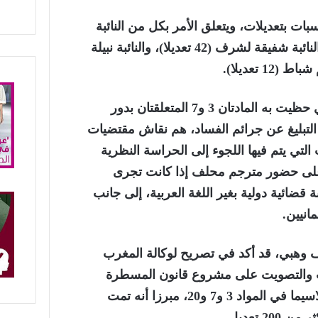
سبات بتعديلات، ويتعلق الأمر بكل من النائبة
فاطمة التامني (55 تعديلا)، والنائبة شفيقة لشرف (42 تعديلا)، والنائبة نبيلة
وإلى جانب النقاش الهام الذي حظيت به المادتان 3 و7 المتعلقتان بدور
لتبليغ عن جرائم الفساد، هم نقاش مقتضيات
التي يتم فيها اللجوء إلى الحراسة النظرية
 على حضور مترجم محلف إذا كانت تجرى
ة قضائية دولية بغير اللغة العربية، إلى جانب
مانيين.
ف وهبي، قد أكد في تصريح لوكالة المغرب
لبت والتصويت على مشروع قانون المسطرة
المدنية عرفت نقاشا واسعا لاسيما في المواد 3 و7 و20، مبرزا أنه تمت
2 تعديل.