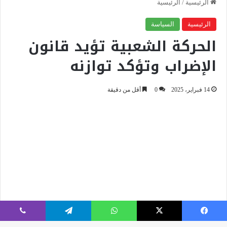
فيسبوك
‫X
واتساب
تيلقرام
ڤايبر