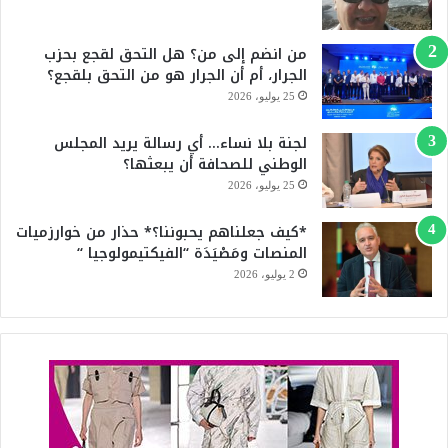
ك
u
من انضم إلى من؟ هل التحق لقجع بحزب
b
الجرار، أم أن الجرار هو من التحق بلقجع؟
e
25 يوليو، 2026
لجنة بلا نساء… أي رسالة يريد المجلس
الوطني للصحافة أن يبعثها؟
25 يوليو، 2026
*كيف جعلناهم يحبوننا؟* حذار من خوارزميات
المنصات ومَصْيَدَة “الفيكتيمولوجيا “
2 يوليو، 2026