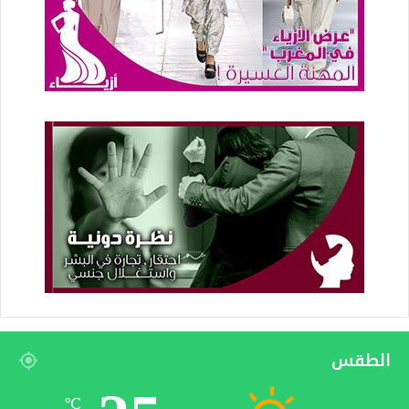
الطقس
℃