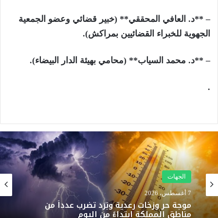
– **د. العافي المحققي** (خبير قضائي وعضو الجمعية
الجهوية للخبراء القضائيين بمراكش).
– **د. محمد السياب** (محامي بهيئة الدار البيضاء).
.
الرئيسية
7 أغسطس، 2026
الجهات
وزارة الداخلية: أحداث محاولات العبور نحو
سبتة ومليلية نتجت عن حملات تضليل رقمية
7 أغسطس، 2026