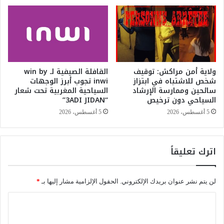
ه
م
و
ا
ق
ي
ت
ولاية أمن مراكش: توقيف
القافلة الصيفية لـ win by
ا
شخص للاشتباه في ابتزاز
inwi تجوب أبرز الوجهات
ل
سائحين وممارسة الإرشاد
السياحية المغربية تحت شعار
ع
السياحي دون ترخيص
“3ADI JIDAN”
م
ل
5 أغسطس، 2026
5 أغسطس، 2026
خ
ل
ا
اترك تعليقاً
ل
ر
م
لن يتم نشر عنوان بريدك الإلكتروني.
الحقول الإلزامية مشار إليها بـ
*
ض
ا
ا
ن
ل