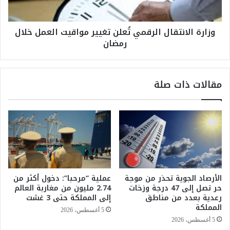
ا
ا
ن
ن
وزارة الانتقال الرقمي تُعلن تغيير مواقيت العمل خلال
و
ت
رمضان
ن
ق
ا
ا
ل
ل
إ
ا
مقالات ذات صلة
ض
ل
ر
ر
ا
ق
ب
م
و
ي
ت
تُ
ؤ
ع
ك
ل
د
ن
الأرصاد الجوية تحذر من موجة
عملية “مرحبا”: دخول أكثر من
ت
ت
حر تصل إلى 47 درجة وزخات
2.74 مليون من مغاربة العالم
و
غ
رعدية بعدد من مناطق
إلى المملكة حتى 3 غشت
ا
ي
المملكة
5 أغسطس، 2026
ز
ي
5 أغسطس، 2026
ن
ر