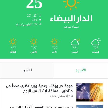
25
الدارالبيضاء
25º - 25º
78%
1.79 كيلومتر/ساعة
سماء صافية
27
27
27
31
25
℃
℃
℃
℃
℃
الجمعة
السبت
الأحد
الأثنين
الثلاثاء
الأخيرة
الأشهر
موجة حر وزخات رعدية وبَرَد تضرب عدداً من
مناطق المملكة ابتداءً من اليوم
7 أغسطس، 2026
تقرير رسمي يدق ناقوس الخطر: المغرب