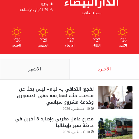
الدارالبيضاء
83%
1.79 كيلومتر/ساعة
سماء صافية
28
29
27
27
28
℃
℃
℃
℃
℃
الأثنين
الثلاثاء
الأربعاء
الخميس
الجمعة
الأخيرة
الأشهر
لقجع: التحاقي بـ«البام» ليس بحثا عن
منصب.. جئت لممارسة حقي الدستوري
وخدمة مشروع سياسي
10 أغسطس، 2026
مصرع عامل مغربي وإصابة 8 آخرين في
حادثة سير بإيطاليا
10 أغسطس، 2026