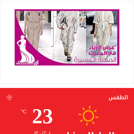
الطقس
23
℃
28º - 23º