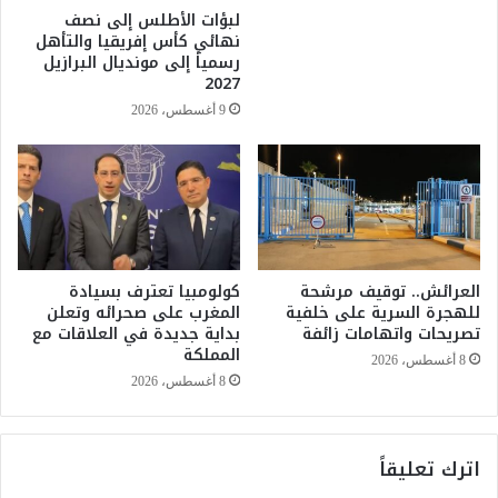
ب
ه
لبؤات الأطلس إلى نصف
ا
و
نهائي كأس إفريقيا والتأهل
ل
ا
رسمياً إلى مونديال البرازيل
م
ل
2027
غ
ي
9 أغسطس، 2026
ر
و
ب
م
ي
ا
أ
ل
ش
ج
ر
م
ف
ع
ب
العرائش.. توقيف مرشحة
كولومبيا تعترف بسيادة
ة
للهجرة السرية على خلفية
المغرب على صحرائه وتعلن
ن
3
تصريحات واتهامات زائفة
بداية جديدة في العلاقات مع
ش
1
المملكة
ر
ي
8 أغسطس، 2026
ق
ن
8 أغسطس، 2026
ي
ا
ي
ر
اترك تعليقاً
2
0