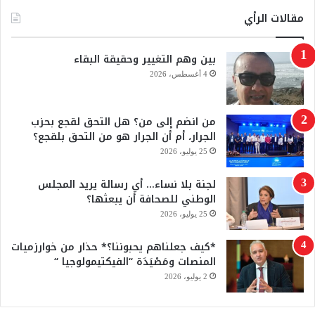
س
o
مقالات الرأي
ب
u
بين وهم التغيير وحقيقة البقاء
و
T
4 أغسطس، 2026
ك
u
من انضم إلى من؟ هل التحق لقجع بحزب
b
الجرار، أم أن الجرار هو من التحق بلقجع؟
e
25 يوليو، 2026
لجنة بلا نساء… أي رسالة يريد المجلس
الوطني للصحافة أن يبعثها؟
25 يوليو، 2026
*كيف جعلناهم يحبوننا؟* حذار من خوارزميات
المنصات ومَصْيَدَة “الفيكتيمولوجيا “
2 يوليو، 2026