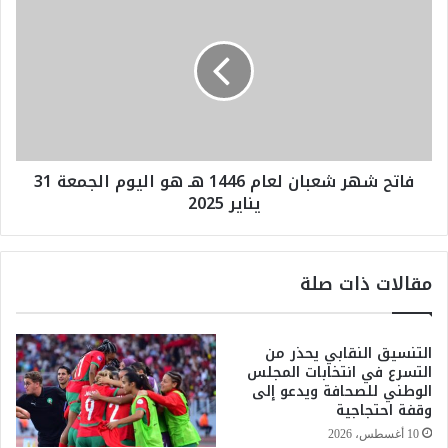
ص
ا
ر
ت
ي
ح
ي
ش
ع
ه
ل
ر
ن
ش
ا
ع
فاتح شهر شعبان لعام 1446 هـ هو اليوم الجمعة 31
ل
ب
يناير 2025
ت
ا
ع
ن
ا
ل
ق
ع
مقالات ذات صلة
د
ا
م
م
ع
1
ا
التنسيق النقابي يحذر من
4
التسرع في انتخابات المجلس
ل
4
الوطني للصحافة ويدعو إلى
ل
6
وقفة احتجاجية
ا
ه
ع
ـ
10 أغسطس، 2026