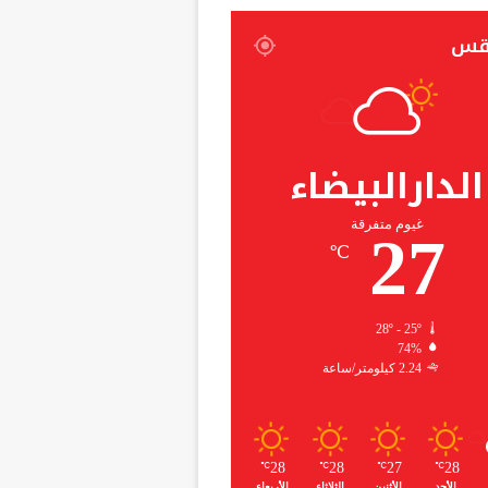
قس
الدارالبيضاء
غيوم متفرقة
27
℃
28º - 25º
74%
2.24 كيلومتر/ساعة
28
28
27
28
℃
℃
℃
℃
الأحد
الأثنين
الثلاثاء
الأربعاء