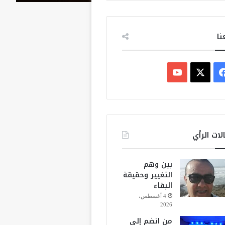
نا
ف
ي
X
Y
س
o
ب
u
لات الرأي
و
T
بين وهم
ك
u
التغيير وحقيقة
البقاء
b
4 أغسطس،
2026
e
من انضم إلى