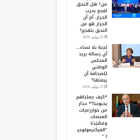
من؟ هل التحق
لقجع بحزب
الجرار، أم أن
الجرار هو من
التحق بلقجع؟
25 يوليو، 2026
لجنة بلا نساء…
أي رسالة يريد
المجلس
الوطني
للصحافة أن
يبعثها؟
25 يوليو، 2026
*كيف جعلناهم
يحبوننا؟* حذار
من خوارزميات
المنصات
ومَصْيَدَة
“الفيكتيمولوجي
ا “