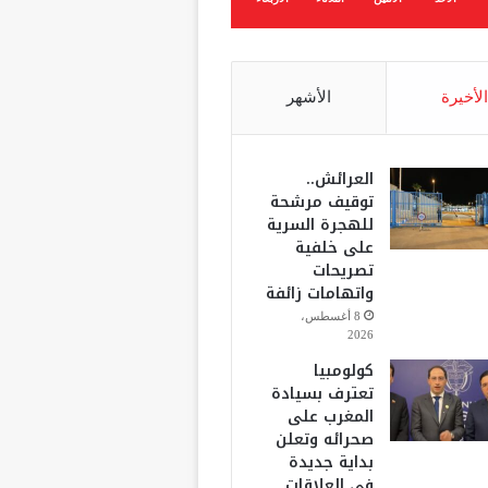
الأخيرة
الأشهر
العرائش..
توقيف مرشحة
للهجرة السرية
على خلفية
تصريحات
واتهامات زائفة
8 أغسطس،
2026
كولومبيا
تعترف بسيادة
المغرب على
صحرائه وتعلن
بداية جديدة
في العلاقات