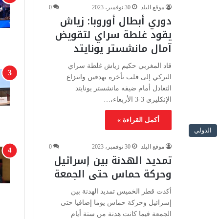
موقع البلد
30 نوفمبر، 2023
0
دوري أبطال أوروبا: زياش
يقود غلطة سراي لتقويض
آمال مانشستر يونايتد
قاد المغربي حكيم زياش غلطة سراي
التركي إلى قلب تأخره بهدفين وانتزاع
التعادل أمام ضيفه مانشستر يونايتد
الإنكليزي 3-3 الأربعاء،…
أكمل القراءة »
الدولي
موقع البلد
30 نوفمبر، 2023
0
تمديد الهدنة بين إسرائيل
وحركة حماس حتى الجمعة
أكدت قطر الخميس تمديد الهدنة بين
إسرائيل وحركة حماس يوما إضافيا حتى
الجمعة فيما كانت هدنة من ستة أيام