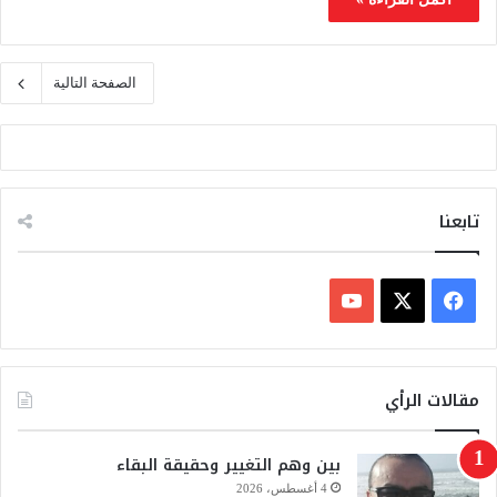
الصفحة التالية
تابعنا
ف
ي
X
Y
س
o
مقالات الرأي
ب
u
بين وهم التغيير وحقيقة البقاء
و
T
4 أغسطس، 2026