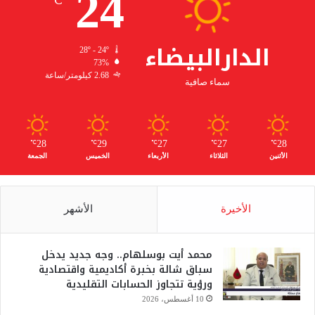
24
℃
الدارالبيضاء
28º - 24º
73%
2.68 كيلومتر/ساعة
سماء صافية
28
29
27
27
28
℃
℃
℃
℃
℃
الأثنين
الثلاثاء
الأربعاء
الخميس
الجمعة
الأخيرة
الأشهر
محمد أيت بوسلهام.. وجه جديد يدخل
سباق شالة بخبرة أكاديمية واقتصادية
ورؤية تتجاوز الحسابات التقليدية
10 أغسطس، 2026