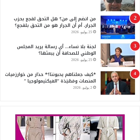
ك
u
من انضم إلى من؟ هل التحق لقجع بحزب
b
الجرار، أم أن الجرار هو من التحق بلقجع؟
e
25 يوليو، 2026
لجنة بلا نساء… أي رسالة يريد المجلس
الوطني للصحافة أن يبعثها؟
25 يوليو، 2026
*كيف جعلناهم يحبوننا؟* حذار من خوارزميات
المنصات ومَصْيَدَة “الفيكتيمولوجيا “
2 يوليو، 2026