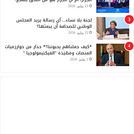
e
25 يوليو، 2026
لجنة بلا نساء… أي رسالة يريد المجلس
الوطني للصحافة أن يبعثها؟
25 يوليو، 2026
*كيف جعلناهم يحبوننا؟* حذار من خوارزميات
المنصات ومَصْيَدَة “الفيكتيمولوجيا “
2 يوليو، 2026