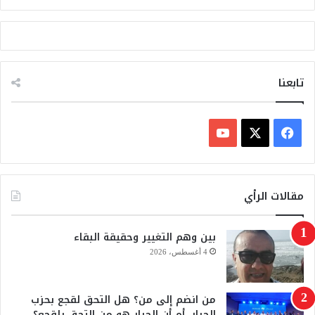
تابعنا
ف
ي
X
Y
س
o
مقالات الرأي
ب
u
بين وهم التغيير وحقيقة البقاء
و
T
4 أغسطس، 2026
ك
u
من انضم إلى من؟ هل التحق لقجع بحزب
b
الجرار، أم أن الجرار هو من التحق بلقجع؟