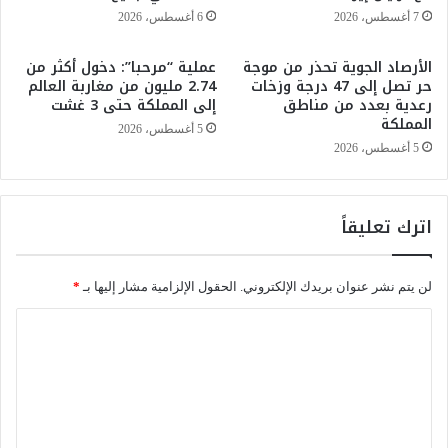
أ
6
7 أغسطس، 2026
6 أغسطس، 2026
م
5
ط
ل
الأرصاد الجوية تحذر من موجة
عملية “مرحبا”: دخول أكثر من
ا
ت
حر تصل إلى 47 درجة وزخات
2.74 مليون من مغاربة العالم
ر
ق
رعدية بعدد من مناطق
إلى المملكة حتى 3 غشت
ر
ل
المملكة
5 أغسطس، 2026
ع
ي
5 أغسطس، 2026
د
ص
ي
ز
ة
م
م
ن
اترك تعليقاً
ص
ا
ح
ل
و
ا
لن يتم نشر عنوان بريدك الإلكتروني.
الحقول الإلزامية مشار إليها بـ
*
ب
ن
ة
ا
ت
ب
ظ
ل
ا
ا
ت
ل
ر
ب
ع
ر
ل
د