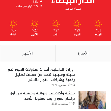
الدارالبيضاء
88%
2.24 كيلومتر/ساعة
سماء صافية
27
27
27
29
31
℃
℃
℃
℃
℃
الجمعة
السبت
الأحد
الأثنين
الثلاثاء
الأخيرة
الأشهر
وزارة الداخلية: أحداث محاولات العبور نحو
سبتة ومليلية نتجت عن حملات تضليل
رقمية وشبكات الاتجار بالبشر
7 أغسطس، 2026
ممثلة وأكاديمية وروائية ومنقبة في أول
برلمان سوري بعد سقوط الأسد
7 أغسطس، 2026