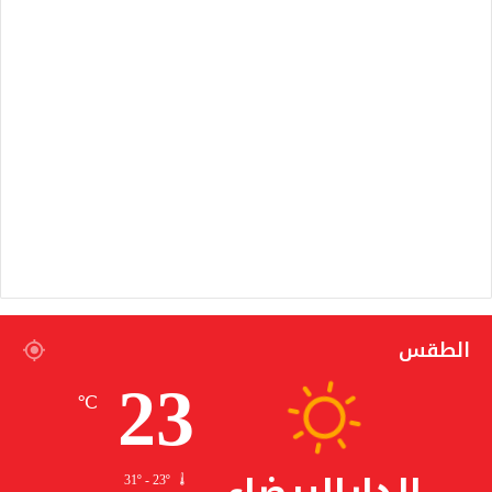
الطقس
23
℃
31º - 23º