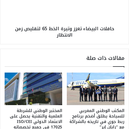
ي
ت
ة
ا
:
ل
ح
ب
حافلات البيضاء تعزز وتيرة الخط 65 لتقليص زمن
ر
ي
الانتظار
ا
ض
ر
ا
ة
ء
ت
ت
مقالات ذات صلة
ص
ع
ل
ز
إ
ز
ل
و
ى
ت
4
ي
4
ر
د
ة
ر
ا
المكتب الوطني المغربي
المختبر الوطني للشرطة
ج
ل
للسياحة يطلق أضخم برنامج
العلمية والتقنية يحصل على
ة
خ
ربط جوي في تاريخه بالشراكة
الاعتماد الدولي ISO/CEI
و
ط
مع “رايان إير”
17025 في جميع تخصصاته