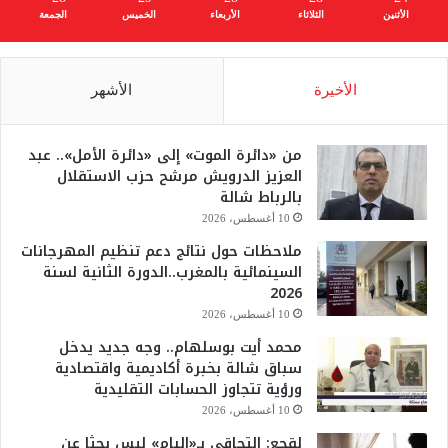
الأثنين
الثلاثاء
الأربعاء
الخميس
الجمعة
الأخيرة
الأشهر
من «دائرة الموت» إلى «دائرة الأمل».. عبد
العزيز الدرويش مرشح حزب الاستقلال
بالرباط شالة
10 أغسطس، 2026
ملاحظات حول نتائج دعم تنظيم المهرجانات
السينمائية بالمغرب..الدورة الثانية لسنة
2026
10 أغسطس، 2026
محمد أيت بوسلهام.. وجه جديد يدخل
سباق شالة بخبرة أكاديمية واقتصادية
ورؤية تتجاوز الحسابات التقليدية
10 أغسطس، 2026
لقجع: التحاقي بـ«البام» ليس بحثا عن