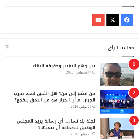
ف
ي
X
Y
س
o
مقالات الرأي
ب
u
بين وهم التغيير وحقيقة البقاء
و
T
4 أغسطس، 2026
ك
u
من انضم إلى من؟ هل التحق لقجع بحزب
b
الجرار، أم أن الجرار هو من التحق بلقجع؟
e
25 يوليو، 2026
لجنة بلا نساء… أي رسالة يريد المجلس
الوطني للصحافة أن يبعثها؟
25 يوليو، 2026