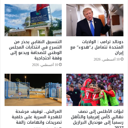
ض
ت
ي
س
ة
ق
ا
ط
غ
م
ت
ق
ص
ت
دونالد ترامب : الولايات
التنسيق النقابي يحذر من
ا
ض
المتحدة تتعامل بـ”هدوء” مع
التسرع في انتخابات المجلس
ب
ي
إيران
الوطني للصحافة ويدعو إلى
ا
وقفة احتجاجية
10 أغسطس، 2026
ت
10 أغسطس، 2026
م
ن
ق
ا
ن
و
ن
لبؤات الأطلس إلى نصف
العرائش.. توقيف مرشحة
ت
نهائي كأس إفريقيا والتأهل
للهجرة السرية على خلفية
ن
رسمياً إلى مونديال البرازيل
تصريحات واتهامات زائفة
ظ
2027