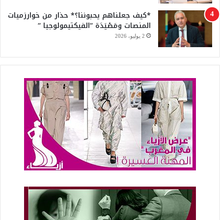
*كيف جعلناهم يحبوننا؟* حذار من خوارزميات
المنصات ومَصْيَدَة “الفيكتيمولوجيا “
2 يوليو، 2026