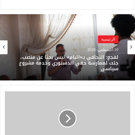
الرئيسية
10 أغسطس، 2026
لقجع: التحاقي بـ«البام» ليس بحثا عن منصب..
جئت لممارسة حقي الدستوري وخدمة مشروع
سياسي
س
ج
ن
ن
ج
ل
و