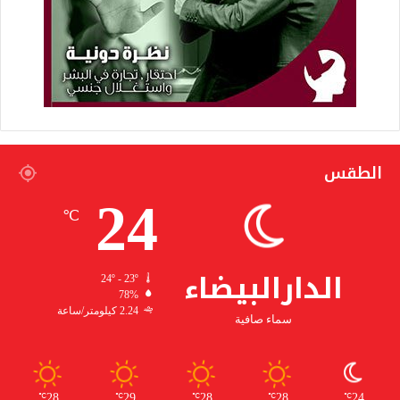
الطقس
24
℃
الدارالبيضاء
24º - 23º
78%
2.24 كيلومتر/ساعة
سماء صافية
28
29
28
28
24
℃
℃
℃
℃
℃