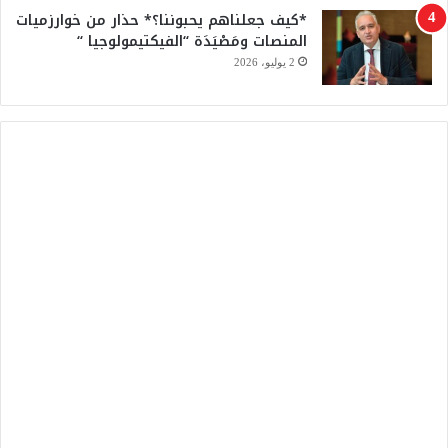
*كيف جعلناهم يحبوننا؟* حذار من خوارزميات
المنصات ومَصْيَدَة “الفيكتيمولوجيا “
2 يوليو، 2026