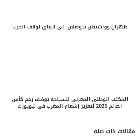
و
و
ا
ش
طهران وواشنطن تتوصلان الى اتفاق لوقف الحرب
ن
ط
ن
ا
ت
ل
ت
م
و
ك
ص
ت
ل
ب
ا
ا
ن
ل
ا
و
المكتب الوطني المغربي للسياحة يوظف زخم كأس
ل
ط
العالم 2026 لتعزيز إشعاع المغرب في نيويورك
ى
ن
ا
ي
ت
ا
ف
ل
مقالات ذات صلة
ا
م
ق
غ