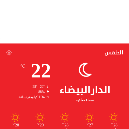
الطقس
22
℃
الدارالبيضاء
28º - 22º
88%
1.34 كيلومتر/ساعة
سماء صافية
28
29
28
27
28
℃
℃
℃
℃
℃