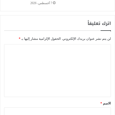
ل
7 أغسطس، 2026
ع
ا
ل
اترك تعليقاً
م
2
0
لن يتم نشر عنوان بريدك الإلكتروني.
الحقول الإلزامية مشار إليها بـ
*
2
6
ا
ل
ل
ت
ع
ت
ز
ع
ي
ز
ل
إ
ي
ش
ع
ق
ا
*
الاسم
*
ع
ا