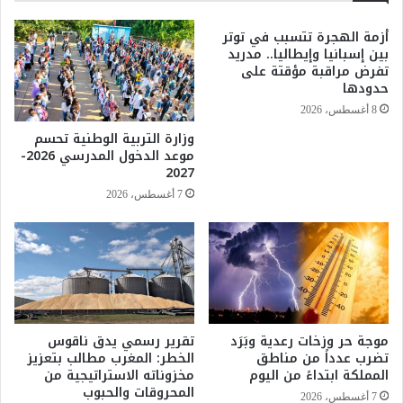
ل
ر
و
أزمة الهجرة تتسبب في توتر
ب
بين إسبانيا وإيطاليا.. مدريد
ق
ي
تفرض مراقبة مؤقتة على
ف
ل
حدودها
ا
ل
ل
س
8 أغسطس، 2026
ح
ي
وزارة التربية الوطنية تحسم
ر
ا
موعد الدخول المدرسي 2026-
ب
ح
2027
ة
7 أغسطس، 2026
ي
و
ظ
ف
ز
خ
م
ك
موجة حر وزخات رعدية وبَرَد
تقرير رسمي يدق ناقوس
تضرب عدداً من مناطق
الخطر: المغرب مطالب بتعزيز
أ
المملكة ابتداءً من اليوم
مخزوناته الاستراتيجية من
س
المحروقات والحبوب
ا
7 أغسطس، 2026