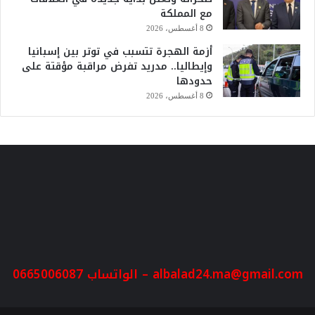
مع المملكة
8 أغسطس، 2026
أزمة الهجرة تتسبب في توتر بين إسبانيا
وإيطاليا.. مدريد تفرض مراقبة مؤقتة على
حدودها
8 أغسطس، 2026
albalad24.ma@gmail.com
– الواتساب 0665006087