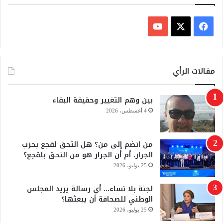
ف
ي
X
Y
س
o
مقالات الرأي
ب
u
بين وهم التغيير وحقيقة البقاء
و
T
4 أغسطس، 2026
ك
u
من انضم إلى من؟ هل التحق لقجع بحزب
b
الجرار، أم أن الجرار هو من التحق بلقجع؟
e
25 يوليو، 2026
لجنة بلا نساء… أي رسالة يريد المجلس
الوطني للصحافة أن يبعثها؟
25 يوليو، 2026