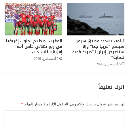
ط
ل
ق
ف
ا
ا
ل
ئ
ح
د
ض
ة
ر
ترامب يهدد: مضيق هرمز
المغرب يصطدم بجنوب إفريقيا
1
سيفتح “قريبا جدا” وإلا
في ربع نهائي كأس أمم
ي
3
ستتعرض إيران لـ”ضربة قوية
إفريقيا للسيدات
ة
7
للغاية”
خ
6
5 أغسطس، 2026
ل
ش
5 أغسطس، 2026
ا
خ
ل
ص
أ
اً
اترك تعليقاً
س
ب
ب
م
و
ن
لن يتم نشر عنوان بريدك الإلكتروني.
الحقول الإلزامية مشار إليها بـ
*
ع
ا
س
ا
ب
ل
ة