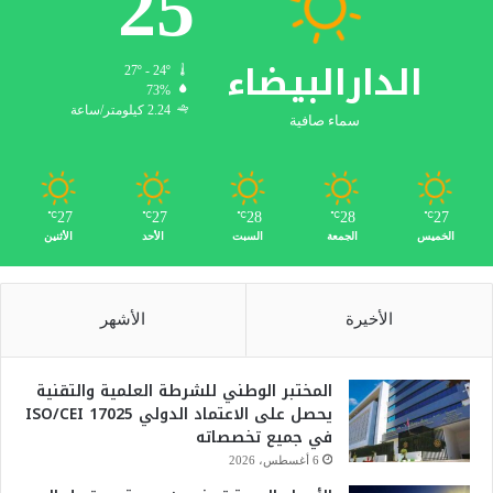
25
الدارالبيضاء
27º - 24º
73%
2.24 كيلومتر/ساعة
سماء صافية
27
27
28
28
27
℃
℃
℃
℃
℃
الخميس
الجمعة
السبت
الأحد
الأثنين
الأخيرة
الأشهر
المختبر الوطني للشرطة العلمية والتقنية
يحصل على الاعتماد الدولي ISO/CEI 17025
في جميع تخصصاته
6 أغسطس، 2026