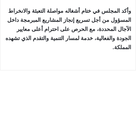
وأكد المجلس في ختام أشغاله مواصلة التعبئة والانخراط
المسؤول من أجل تسريع إنجاز المشاريع المبرمجة داخل
الآجال المحددة، مع الحرص على احترام أعلى معايير
الجودة والفعالية، خدمة لمسار التنمية والتقدم الذي تشهده
المملكة.
الجهات
6 أغسطس، 2026
المختبر الوطني للشرطة العلمية والتقنية
يحصل على الاعتماد الدولي ISO/CEI 17025
في جميع تخصصاته