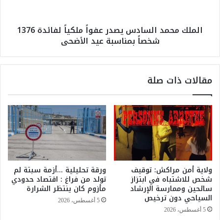
ر
م
ي
د
الملك محمد السادس يصدر عفواً ملكياً لفائدة 1376
ح
ا
شخصاً بمناسبة عيد الأضحى
ف
ل
ي
س
ح
ا
و
د
مقالات ذات صلة
ا
س
د
ي
ث
ص
ا
د
ل
ر
س
ع
ي
ف
ر
و
ب
اً
ولاية أمن مراكش: توقيف
ورقة تحليلية …أزمة سبتة لم
ا
م
شخص للاشتباه في ابتزاز
تولد من فراغ : اقتصاد حدودي
ل
ل
سائحين وممارسة الإرشاد
مأزوم كان ينتظر الشرارة
م
ك
السياحي دون ترخيص
5 أغسطس، 2026
ن
ي
5 أغسطس، 2026
ا
اً