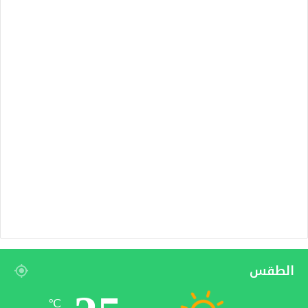
الطقس
℃