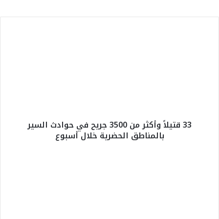
3
3
ق
ت
ي
ل
اً
و
أ
33 قتيلاً وأكثر من 3500 جريح في حوادث السير
ك
بالمناطق الحضرية خلال أسبوع
ث
ر
م
ا
ن
ل
3
م
5
ل
0
ك
0
م
ج
ح