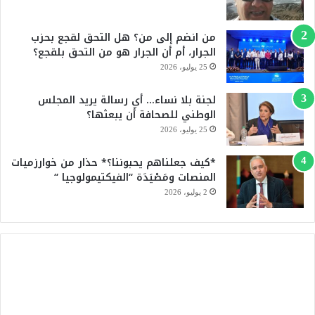
ك
u
من انضم إلى من؟ هل التحق لقجع بحزب
b
الجرار، أم أن الجرار هو من التحق بلقجع؟
e
25 يوليو، 2026
لجنة بلا نساء… أي رسالة يريد المجلس
الوطني للصحافة أن يبعثها؟
25 يوليو، 2026
*كيف جعلناهم يحبوننا؟* حذار من خوارزميات
المنصات ومَصْيَدَة “الفيكتيمولوجيا “
2 يوليو، 2026