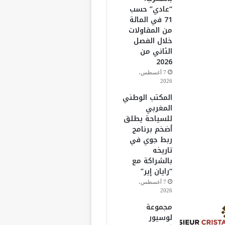
“عادي” حسب
71 في المائة
من المقاولات
خلال الفصل
الثاني من
2026
7 أغسطس،
2026
المكتب الوطني
المغربي
للسياحة يطلق
أضخم برنامج
ربط جوي في
تاريخه
بالشراكة مع
“رايان إير”
7 أغسطس،
2026
مجموعة
لوسيور