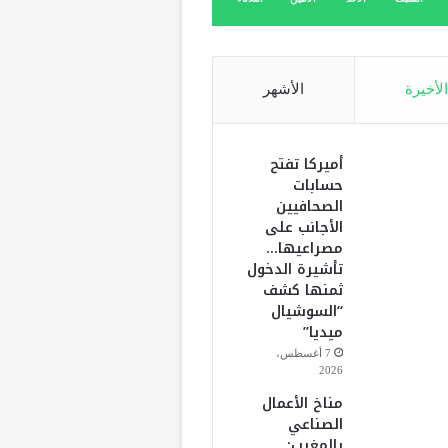
الأخيرة
الأشهر
أميركا تفتح
حسابات
الصحافيين
الأجانب على
مصراعيها…
تأشيرة الدخول
ثمنها كشف
“السوشيال
ميديا”
7 أغسطس،
2026
مناخ الأعمال
الصناعي
بالمغرب: