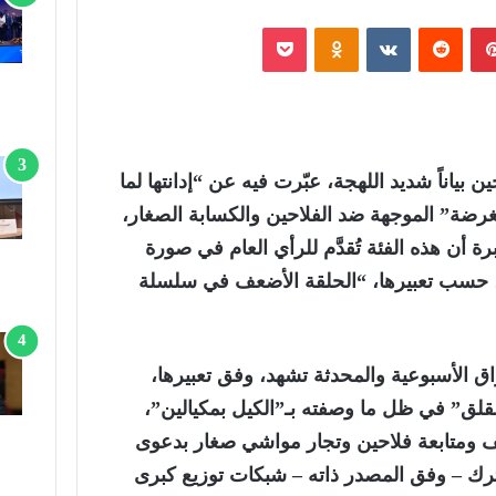
بينتيريست
‏Reddit
‏VKontakte
Odnoklassniki
‫Pocket
ن بياناً شديد اللهجة، عبّرت فيه عن “إدانتها لما
غرضة” الموجهة ضد الفلاحين والكسابة الصغار،
 أن هذه الفئة تُقدَّم للرأي العام في صورة
 حسب تعبيرها، “الحلقة الأضعف في سلسلة
اق الأسبوعية والمحدثة تشهد، وفق تعبيرها،
لق” في ظل ما وصفته بـ”الكيل بمكيالين”،
ف ومتابعة فلاحين وتجار مواشي صغار بدعوى
ترك – وفق المصدر ذاته – شبكات توزيع كبرى