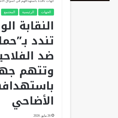
جهات نافذة باستهدافهم في أسواق الأ
الجهات
الرئيسية
المجتمع
النقابة الو
تندد بـ”حم
ضد الفلاحي
وتتهم جها
باستهداف
الأضاحي
26 مايو، 2026