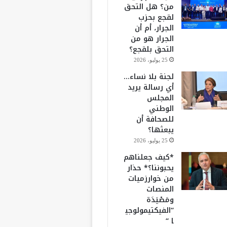
من؟ هل التحق
لقجع بحزب
الجرار، أم أن
الجرار هو من
التحق بلقجع؟
25 يوليو، 2026
لجنة بلا نساء…
أي رسالة يريد
المجلس
الوطني
للصحافة أن
يبعثها؟
25 يوليو، 2026
*كيف جعلناهم
يحبوننا؟* حذار
من خوارزميات
المنصات
ومَصْيَدَة
“الفيكتيمولوجي
ا “