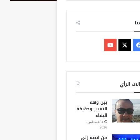
نا
ف
ي
X
Y
س
o
ب
u
لات الرأي
و
T
بين وهم
ك
u
التغيير وحقيقة
البقاء
b
4 أغسطس،
2026
e
من انضم إلى