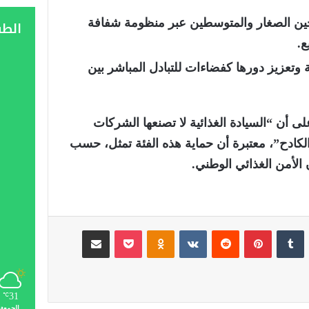
حين الصغار والمتوسطين عبر منظومة شفافة
الط
ع.
 وتعزيز دورها كفضاءات للتبادل المباشر بين
 على أن “السيادة الغذائية لا تصنعها الشركات
الكادح”، معتبرة أن حماية هذه الفئة تمثل، حسب
ن الأمن الغذائي الوطني.
لينكدإن
‏Tumblr
بينتيريست
‏Reddit
‏VKontakte
Odnoklassniki
‫Pocket
مشاركة عبر البريد
31
℃
الجمعة