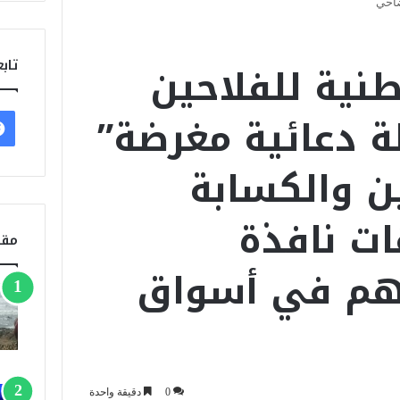
ضاحي
طنية للفلاحين
تابع
لة دعائية مغرضة”
ن والكسابة
ت نافذة
مقا
هم في أسواق
0
دقيقة واحدة