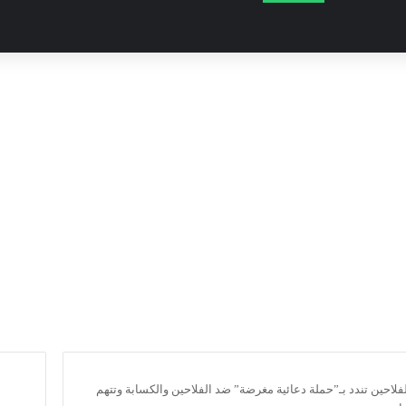
للفلاحين تندد بـ”حملة دعائية مغرضة” ضد الفلاحين والكسابة وتتهم