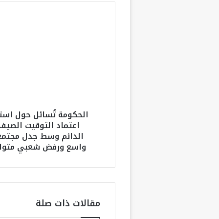
ا
ل
ح
ك
و
م
ة
تُ
س
الحكومة تُسائل حول استم
ا
اعتماد التوقيت الصيف
ئ
الدائم وسط جدل مجتم
ل
واسع ورفض شعبي متوا
ح
و
ل
ا
س
ت
مقالات ذات صلة
م
ر