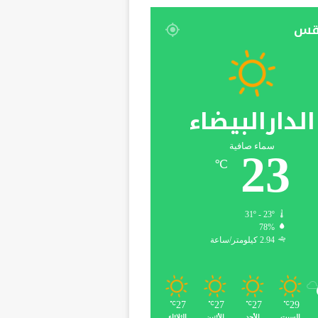
قس
الدارالبيضاء
سماء صافية
23
℃
31º - 23º
78%
2.94 كيلومتر/ساعة
27
27
27
29
℃
℃
℃
℃
السبت
الأحد
الأثنين
الثلاثاء