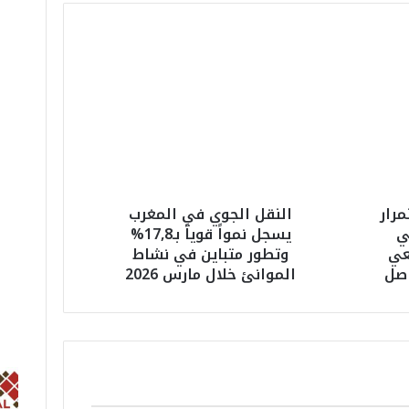
ا
ل
ن
ق
ل
ا
ل
ج
و
رار
النقل الجوي في المغرب
ي
ي
يسجل نمواً قوياً بـ17,8%
ف
عي
وتطور متباين في نشاط
ي
صل
الموانئ خلال مارس 2026
ا
ل
م
غ
ر
ب
ي
س