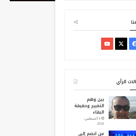
نا
ف
ي
X
Y
س
o
ب
u
لات الرأي
و
T
بين وهم
ك
u
التغيير وحقيقة
البقاء
b
4 أغسطس،
2026
e
من انضم إلى