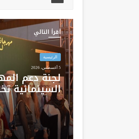
أقرأ التالي
الرئيسية
5 أغسطس، 2026
لجنة دعم المه
السينمائية ت
26.46 مليون
لدعم 40 مهرج
وتظاهرة وطني