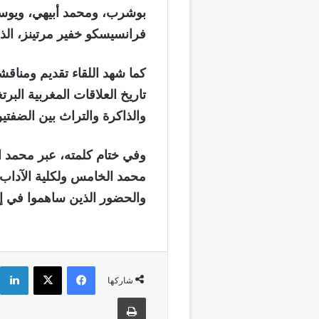
بوشرب، ومحمد أبيهي، ويوسف 
فرانسيسكو خفير مرتينز، ال
كما شهد اللقاء تقديم ومناق
تاريخ العلاقات المغربية البر
والذاكرة والتراث بين الضفتي
وفي ختام كلمته، عبر محمد 
محمد الخامس ولكلية الآداب وا
والحضور الذين ساهموا في إنج
فيسبوك
‫X
شاركها
طباعة