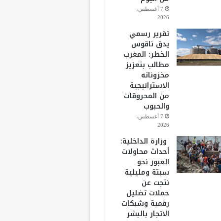
7 أغسطس،
2026
تقرير رسمي
يدق ناقوس
الخطر: المغرب
مطالب بتعزيز
مخزوناته
الاستراتيجية
من المحروقات
والحبوب
7 أغسطس،
2026
وزارة الداخلية:
أحداث محاولات
العبور نحو
سبتة ومليلية
نتجت عن
حملات تضليل
رقمية وشبكات
الاتجار بالبشر