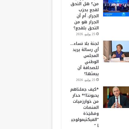
من؟ هل التحق
لقجع بحزب
الجرار، أم أن
الجرار هو من
التحق بلقجع؟
25 يوليو، 2026
لجنة بلا نساء…
أي رسالة يريد
المجلس
الوطني
للصحافة أن
يبعثها؟
25 يوليو، 2026
*كيف جعلناهم
يحبوننا؟* حذار
من خوارزميات
المنصات
ومَصْيَدَة
“الفيكتيمولوجي
ا “