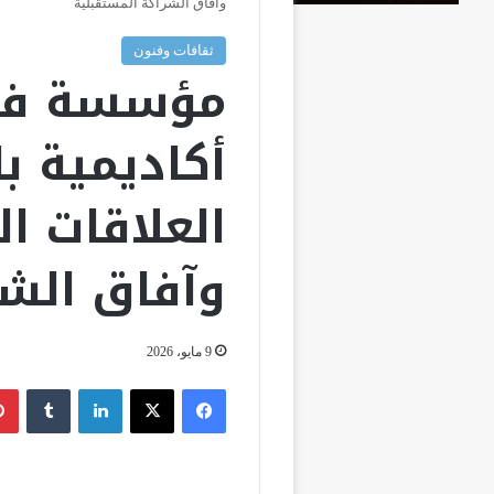
وآفاق الشراكة المستقبلية
ثقافات وفنون
مؤسسة فكر
أكاديمية ب
العلاقات ال
وآفاق الشر
9 مايو، 2026
فيسبوك
‫X
لينكدإن
‏Tumblr