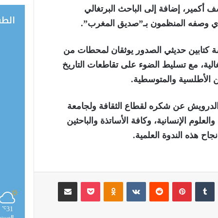
أكمير، إضافة إلى الباحث البرتغالي
الط
ذي وصفه المنظمون بـ”صديق المغرب”.
شة كتابين حديثي الصدور يوثقان لمحطات من
تغالية، مع تسليط الضوء على تقاطعات التاريخ
ن الأطلسية والمتوسطية.
الدرويش عن شكره لقطاع الثقافة ولجامعة
لعلوم الإنسانية، وكافة الأساتذة والباحثين
اح هذه الندوة العلمية.
لينكدإن
‏Tumblr
بينتيريست
‏Reddit
‏VKontakte
Odnoklassniki
‫Pocket
مشاركة عبر البريد
31
℃
السبت