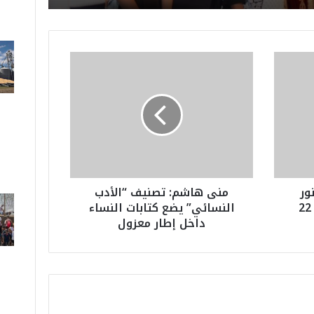
م
ن
ى
ه
ا
ش
م
:
ت
منور
منى هاشم: تصنيف “الأدب
ص
على منصة النهضة يوم 22
النسائي” يضع كتابات النساء
ن
داخل إطار معزول
ي
ف
“
ا
ل
أ
د