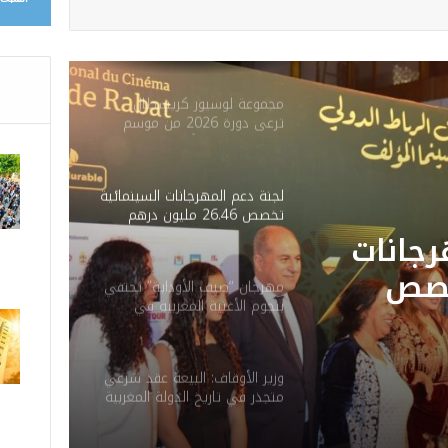
مجموعة لوسيور كريسطال
ترعى دورة 2026 من موسم
مولاي عبد الله أمغار
لجنة دعم المهرجانات السينمائية
تخصص 26.46 مليون درهم
لدعم 40 مهرجانًا وتظاهرة
رجانات
وطنية
خصص
مهرجان “صيف الأوداية” يحتفي
بنجوم الأغنية المغربية في
 درهم
دورته الـ14 بكورنيش أبي رقراق
انًا
وزير الأوقاف: البيعة عقد شرعي
ة
متجذر في تاريخ الدولة المغربية