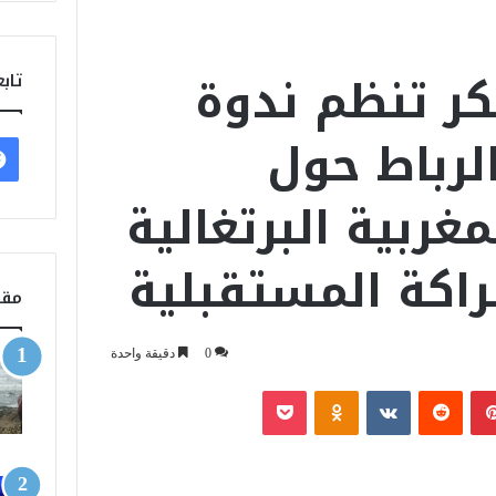
 تنظم ندوة
تابع
الرباط حول
مغربية البرتغالية
اكة المستقبلية
مقا
0
دقيقة واحدة
بينتيريست
‏Reddit
‏VKontakte
Odnoklassniki
‫Pocket