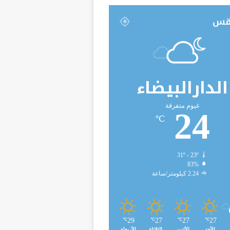
قس
الدارالبيضاء
غيوم متفرقة
24
℃
31º - 23º
83%
2.24 كيلومتر/ساعة
29
27
27
27
℃
℃
℃
℃
الأحد
الأثنين
الثلاثاء
الأربعاء