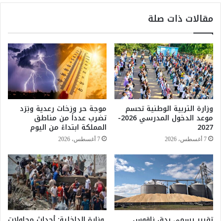
ط
ت
مقالات ذات صلة
ر
ف
ف
ا
ي
ق
ا
م
ل
.
س
.
ع
ب
و
ن
د
ك
وزارة التربية الوطنية تحسم
موجة حر وزخات رعدية وبَرَد
ي
ا
موعد الدخول المدرسي 2026-
تضرب عدداً من مناطق
ة
ل
2027
المملكة ابتداءً من اليوم
م
7 أغسطس، 2026
7 أغسطس، 2026
غ
ر
ب
ي
د
ق
ن
ا
تقرير رسمي يدق ناقوس
وزارة الداخلية: أحداث محاولات