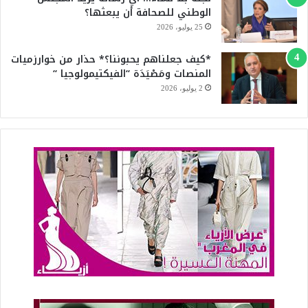
الوطني للصحافة أن يبعثها؟
25 يوليو، 2026
*كيف جعلناهم يحبوننا؟* حذار من خوارزميات
المنصات ومَصْيَدَة “الفيكتيمولوجيا “
2 يوليو، 2026