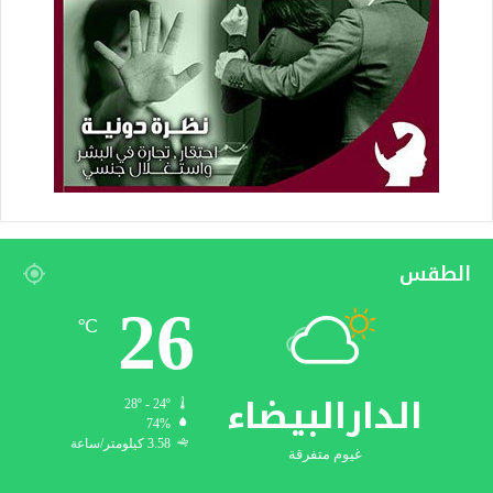
الطقس
26
℃
الدارالبيضاء
28º - 24º
74%
3.58 كيلومتر/ساعة
غيوم متفرقة