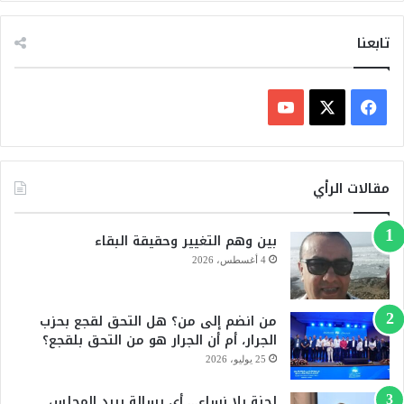
تابعنا
ف
ي
X
Y
س
o
مقالات الرأي
ب
u
بين وهم التغيير وحقيقة البقاء
و
T
4 أغسطس، 2026
ك
u
من انضم إلى من؟ هل التحق لقجع بحزب
b
الجرار، أم أن الجرار هو من التحق بلقجع؟
e
25 يوليو، 2026
لجنة بلا نساء… أي رسالة يريد المجلس