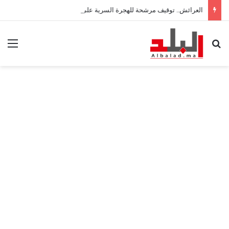
العرائش.. توقيف مرشحة للهجرة السرية على خلفية تصريحات واتهامات زائفة
بحث عن
الق