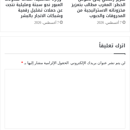
الخطر: المغرب مطالب بتعزيز
العبور نحو سبتة ومليلية نتجت
ق
مخزوناته الاستراتيجية من
عن حملات تضليل رقمية
و
المحروقات والحبوب
وشبكات الاتجار بالبشر
س
ا
7 أغسطس، 2026
7 أغسطس، 2026
ل
خ
ط
اترك تعليقاً
ر
م
ع
لن يتم نشر عنوان بريدك الإلكتروني.
الحقول الإلزامية مشار إليها بـ
*
ا
ر
ا
ت
ل
ف
ا
ت
ع
ع
ا
ل
ل
ق
ي
ر
و
ق