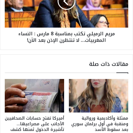
إ
ا
ل
ل
ى
ر
4
م
5
ي
مريم الرميلي تكتب بمناسبة 8 مارس : النساء
٪
ل
المغربيات… لا تنتظرن الإذن بعد الآن!
ب
ي
ح
ت
ل
ك
و
ت
مقالات ذات صلة
ل
ب
2
ب
0
م
3
ن
5
ا
:
س
ا
ب
ل
ة
م
8
ممثلة وأكاديمية وروائية
أميركا تفتح حسابات الصحافيين
ج
م
ومنقبة في أول برلمان سوري
الأجانب على مصراعيها…
ل
ا
بعد سقوط الأسد
تأشيرة الدخول ثمنها كشف
س