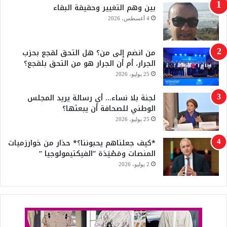
بين وهم التغيير وحقيقة البقاء
و
T
4 أغسطس، 2026
ك
u
من انضم إلى من؟ هل التحق لقجع بحزب
b
الجرار، أم أن الجرار هو من التحق بلقجع؟
e
25 يوليو، 2026
لجنة بلا نساء… أي رسالة يريد المجلس
الوطني للصحافة أن يبعثها؟
25 يوليو، 2026
*كيف جعلناهم يحبوننا؟* حذار من خوارزميات
المنصات ومَصْيَدَة “الفيكتيمولوجيا “
2 يوليو، 2026