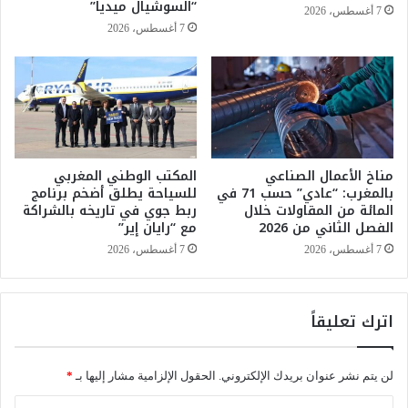
ر
“السوشيال ميديا”
7 أغسطس، 2026
ا
س
7 أغسطس، 2026
ل
:
ا
ا
ق
ل
ت
ن
ص
س
ا
ا
د
ء
ي
مناخ الأعمال الصناعي
المكتب الوطني المغربي
ا
بالمغرب: “عادي” حسب 71 في
للسياحة يطلق أضخم برنامج
و
ل
المائة من المقاولات خلال
ربط جوي في تاريخه بالشراكة
ا
م
الفصل الثاني من 2026
مع “رايان إير”
ل
غ
ا
ر
7 أغسطس، 2026
7 أغسطس، 2026
ج
ب
ت
ي
م
ا
اترك تعليقاً
ا
ت
ع
…
ي
ل
لن يتم نشر عنوان بريدك الإلكتروني.
الحقول الإلزامية مشار إليها بـ
*
و
ا
ا
ت