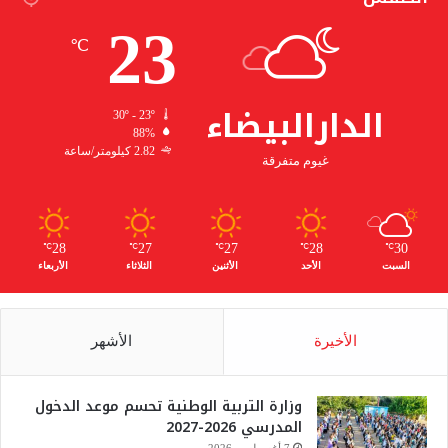
23
℃
الدارالبيضاء
30º - 23º
88%
2.82 كيلومتر/ساعة
غيوم متفرقة
28
27
27
28
30
℃
℃
℃
℃
℃
السبت
الأحد
الأثنين
الثلاثاء
الأربعاء
الأخيرة
الأشهر
وزارة التربية الوطنية تحسم موعد الدخول
المدرسي 2026-2027