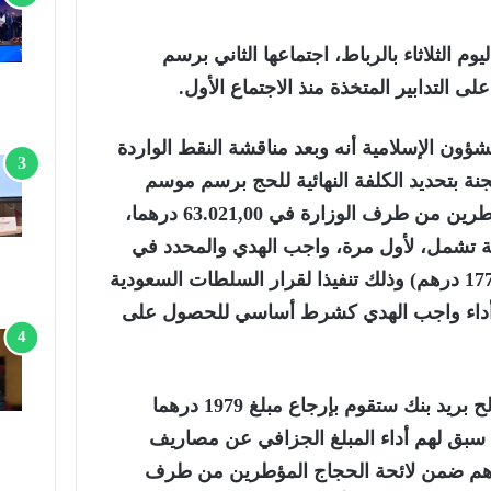
وم الثلاثاء بالرباط، اجتماعها الثاني برسم
شؤون الإسلامية أنه وبعد مناقشة النقط الواردة
نة بتحديد الكلفة النهائية للحج برسم موسم
1447 هـ بالنسبة للحجاج المؤطرين من طرف الوزارة في 63.021,00 درهما،
فة تشمل، لأول مرة، واجب الهدي والمحدد في
720 ريالا سعوديا (ما يعادل 1770 درهم) وذلك تنفيذا لقرار السلطات السعودية
أداء واجب الهدي كشرط أساسي للحصول على
وأضاف المصدر ذاته أن مصالح بريد بنك ستقوم بإرجاع مبلغ 1979 درهما
 سبق لهم أداء المبلغ الجزافي عن مصاريف
والمحدد في 65.000 درهم ضمن لائحة الحجاج المؤطرين من طرف