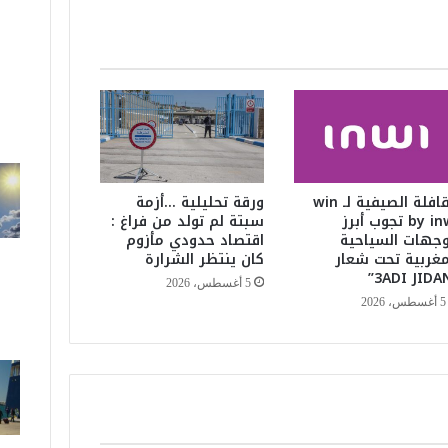
ل
ب
ح
ر
ل
م
ي
ع
د
م
القافلة الصيفية لـ win
ورقة تحليلية …أزمة
by inwi تجوب أبرز
سبتة لم تولد من فراغ :
ف
وجهات السياحية
اقتصاد حدودي مأزوم
ت
مغربية تحت شعار
كان ينتظر الشرارة
و
حً
5 أغسطس، 2026
ا
5 أغسطس، 2026
…
ل
ك
ل
م
ر
ك