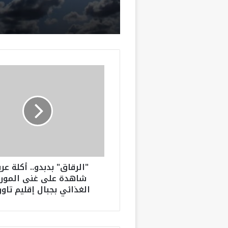
المملكة
"
ا
ل
ر
ق
ا
ق
"
ب
"الرقاق" بدبدو.. أكلة عر
د
شاهدة على غنى المور
ب
الغذائي بجبال إقليم تاور
د
و
.
.