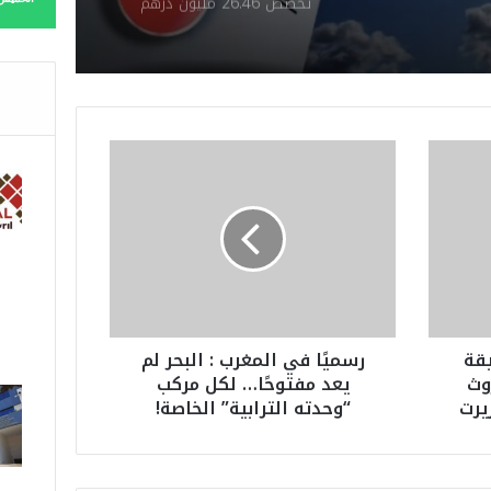
تخصص 26.46 مليون درهم
لدعم 40 مهرجانًا وتظاهرة
وطنية
ر
س
م
يً
ا
ف
ي
ا
ل
يقة
رسميًا في المغرب : البحر لم
م
وث
يعد مفتوحًا… لكل مركب
غ
يرت
“وحدته الترابية” الخاصة!
ر
ب
:
ا