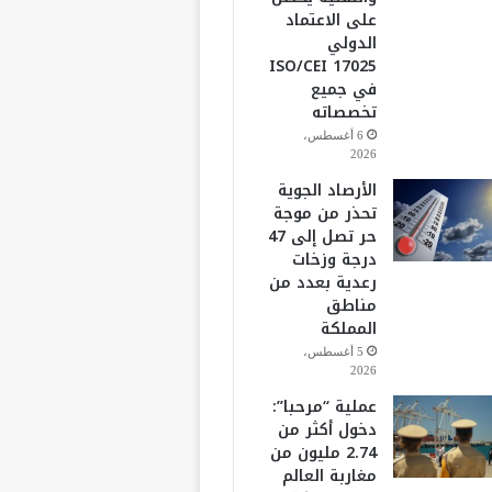
على الاعتماد
الدولي
ISO/CEI 17025
في جميع
تخصصاته
6 أغسطس،
2026
الأرصاد الجوية
تحذر من موجة
حر تصل إلى 47
درجة وزخات
رعدية بعدد من
مناطق
المملكة
5 أغسطس،
2026
عملية “مرحبا”:
دخول أكثر من
2.74 مليون من
مغاربة العالم