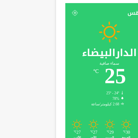
قس
الدارالبيضاء
سماء صافية
25
℃
25º - 24º
78%
2.68 كيلومتر/ساعة
27
27
29
30
℃
℃
℃
℃
الجمعة
السبت
الأحد
الأثنين