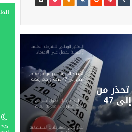
الط
المختبر الوطني للشرطة العلمية
والتقنية يحصل على الاعتماد
الدولي ISO/CEI 17025 في
جميع تخصصاته
الأرصاد الجوية تحذر من موجة حر
تصل إلى 47 درجة وزخات رعدية
بعدد من مناطق المملكة
 تحذر من
موجة حر تصل إلى 47
عملية “مرحبا”: دخول أكثر من
2.74 مليون من مغاربة العالم
دية
إلى المملكة حتى 3 غشت
ق
لجنة دعم المهرجانات السينمائية
25
℃
الخميس