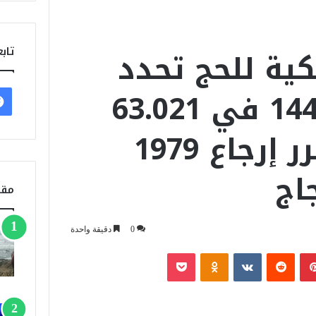
كية للحج تحدد
تابع
كلفة حج 1447 في 63.021
درهما وتقرر إرجاع 1979
اج
مقا
0
دقيقة واحدة
بينتيريست
‏Reddit
‏VKontakte
Odnoklassniki
‫Pocket