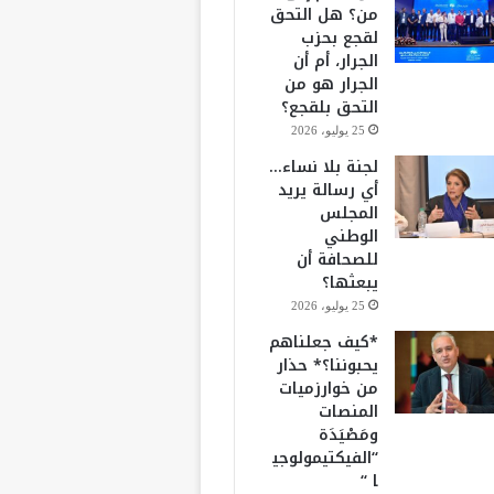
من؟ هل التحق
لقجع بحزب
الجرار، أم أن
الجرار هو من
التحق بلقجع؟
25 يوليو، 2026
لجنة بلا نساء…
أي رسالة يريد
المجلس
الوطني
للصحافة أن
يبعثها؟
25 يوليو، 2026
*كيف جعلناهم
يحبوننا؟* حذار
من خوارزميات
المنصات
ومَصْيَدَة
“الفيكتيمولوجي
ا “