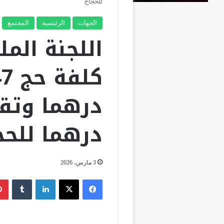
للحجاج
الجهات
الرئيسية
المجتمع
اللجنة المل
درهما للحج
3 مارس، 2026
فيسبوك
‫X
لينكدإن
‏Tumblr