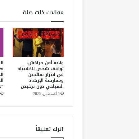
أ
ك
مقالات ذات صلة
ل
ة
ع
ر
ي
ق
ة
ش
ولاية أمن مراكش:
توقيف شخص للاشتباه
ا
في ابتزاز سائحين
ال
ه
وممارسة الإرشاد
ال
د
السياحي دون ترخيص
“3ADI JIDAN”
ة
ع
5 أغسطس، 2026
ل
ى
غ
ن
ى
اترك تعليقاً
ا
ل