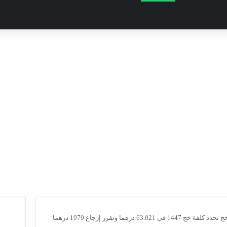
اللجنة الملكية للحج تحدد كلفة حج 1447 في 63.021 درهما وتقرر إرجاع 1979 درهما