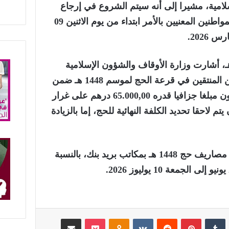
لامية، مشيرا إلى أنه سيتم الشروع في إرجاع
هذا المبلغ إلى المواطنات والمواطنين المعنيين بالأمر ابتداء من يوم الاثنين 09
صوص موسم حج 1448 هـ، أشارت وزارة الأوقاف والشؤون الإسلامية
إلى أن المواطنات والمواطنين المنتقين في قرعة الحج لموسم 1448 هـ ضمن
لائحة التنظيم الرسمي سيؤدون مبلغا جزافيا قدره 65.000,00 درهم على غرار
 لاحقا تحديد الكلفة النهائية للحج، إما بالزيادة
كما تم تحديد فترة استخلاص مصاريف حج 1448 هـ بمكاتب بريد بنك، بالنسبة
لينكدإن
‏Tumblr
بينتيريست
‏Reddit
‏VKontakte
Odnoklassniki
‫Pocket
مشاركة عبر البريد