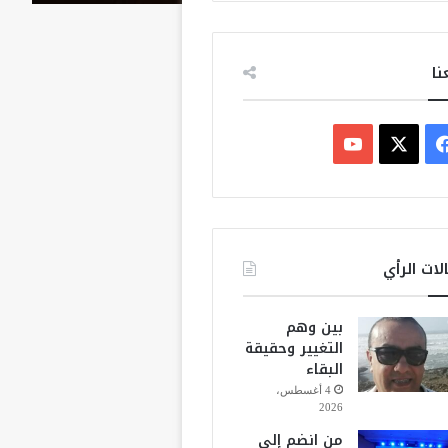
نا
ف
ي
X
Y
س
o
ب
u
لات الرأي
و
T
بين وهم
ك
u
التغيير وحقيقة
البقاء
b
4 أغسطس،
2026
e
من انضم إلى