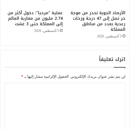
ع
م
ر
ك
الأرصاد الجوية تحذر من موجة
عملية “مرحبا”: دخول أكثر من
ض
ت
حر تصل إلى 47 درجة وزخات
2.74 مليون من مغاربة العالم
ح
ا
رعدية بعدد من مناطق
إلى المملكة حتى 3 غشت
ص
ب
المملكة
5 أغسطس، 2026
ي
«
5 أغسطس، 2026
ل
ا
ت
ل
ه
م
ا
غ
اترك تعليقاً
و
ر
ت
ب
ر
ا
لن يتم نشر عنوان بريدك الإلكتروني.
الحقول الإلزامية مشار إليها بـ
*
س
ل
م
ا
ا
ت
ج
ل
و
ت
ت
ج
م
ه
ا
ع
ا
ع
ل
ت
ي
2
2