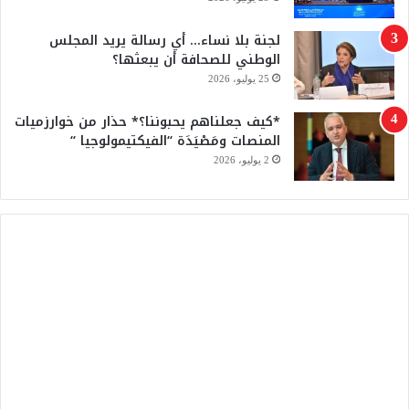
لجنة بلا نساء… أي رسالة يريد المجلس
الوطني للصحافة أن يبعثها؟
25 يوليو، 2026
*كيف جعلناهم يحبوننا؟* حذار من خوارزميات
المنصات ومَصْيَدَة “الفيكتيمولوجيا “
2 يوليو، 2026