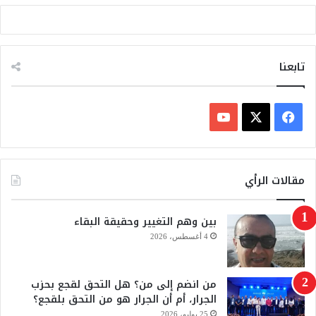
تابعنا
ف
ي
X
Y
س
o
مقالات الرأي
ب
u
بين وهم التغيير وحقيقة البقاء
و
T
4 أغسطس، 2026
ك
u
من انضم إلى من؟ هل التحق لقجع بحزب
b
الجرار، أم أن الجرار هو من التحق بلقجع؟
e
25 يوليو، 2026