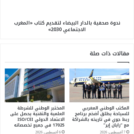
م
ف
ل
ي
ي
ة
ندوة صحفية بالدار البيضاء لتقديم كتاب «المغرب
ا
ب
الاجتماعي 2030»
ر
ا
د
ل
ر
د
ه
ا
مقالات ذات صلة
م
ر
.
ا
.
ل
“
ب
A
ي
M
ض
D
ا
I
ء
E
ل
المكتب الوطني المغربي
المختبر الوطني للشرطة
”
ت
للسياحة يطلق أضخم برنامج
العلمية والتقنية يحصل على
ت
ق
ربط جوي في تاريخه بالشراكة
الاعتماد الدولي ISO/CEI
س
د
مع “رايان إير”
17025 في جميع تخصصاته
ت
ي
7 أغسطس، 2026
6 أغسطس، 2026