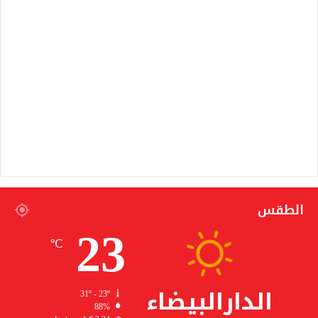
الطقس
23
℃
الدارالبيضاء
31º - 23º
88%