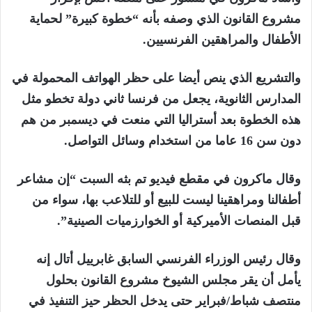
مشروع القانون الذي وصفه بأنه “خطوة كبيرة” لحماية
الأطفال والمراهقين الفرنسيين.
والتشريع الذي ينص أيضا على حظر الهواتف المحمولة في
المدارس الثانوية، يجعل من فرنسا ثاني دولة تخطو مثل
هذه الخطوة بعد أستراليا التي منعت في ديسمبر من هم
دون سن 16 عاما من استخدام وسائل التواصل.
وقال ماكرون في مقطع فيديو تم بثه السبت “إن مشاعر
أطفالنا ومراهقينا ليست للبيع أو للتلاعب بها، سواء من
قبل المنصات الأميركية أو الخوارزميات الصينية”.
وقال رئيس الوزراء الفرنسي السابق غابرييل أتال إنه
يأمل أن يقر مجلس الشيوخ مشروع القانون بحلول
منتصف شباط/فبراير حتى يدخل الحظر حيز التنفيذ في