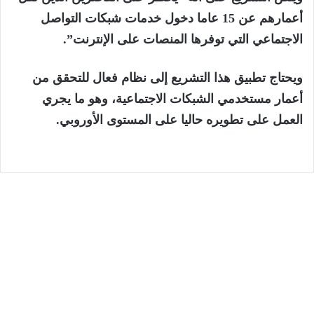
أعمارهم عن 15 عاما دخول خدمات شبكات التواصل
الاجتماعي التي توفرها المنصات على الإنترنت”.
ويحتاج تطبيق هذا التشريع إلى نظام فعال للتحقق من
أعمار مستخدمي الشبكات الاجتماعية، وهو ما يجري
العمل على تطويره حاليا على المستوى الأوروبي.
الرئيسية
7 أغسطس، 2026
وزارة الداخلية: أحداث محاولات العبور نحو
سبتة ومليلية نتجت عن حملات تضليل رقمية
وشبكات الاتجار بالبشر