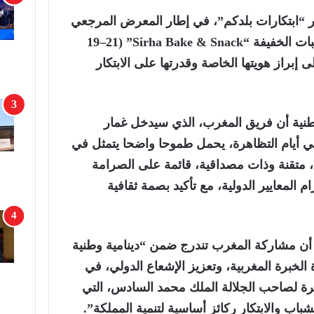
 “ابتكارات بلدكم”، في إطار المعرض المرجعي
لفنون الخبز والحلويات والوجبات الخفيفة “Sirha Bake & Snack” (19–21
 إبراز هويتها الخاصة وقدرتها على الابتكار
نية أن فريق المغرب، الذي سيدخل غمار
اني أيام التظاهرة، يحمل طموحا واضحا يتمثل في
، متقنة وذات مصداقية، قائمة على الصرامة
ام المعايير الدولية، مع تأكيد بصمة ثقافية
أن مشاركة المغرب تندرج ضمن “دينامية وطنية
ة الخبرة المغربية، وتعزيز الإشعاع الدولي، في
صرة لصاحب الجلالة الملك محمد السادس، التي
باب والابتكار ركائز أساسية لتنمية المملكة”.