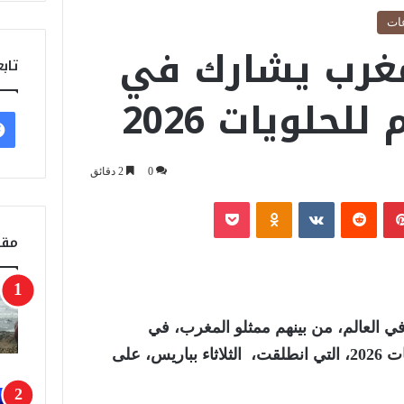
ات
مغرب يشارك في
تابع
لحلويات 2026
0
2 دقائق
بينتيريست
‏Reddit
‏VKontakte
Odnoklassniki
‫Pocket
مقا
ي العالم، من بينهم ممثلو المغرب، في
منافسات كأس العالم للحلويات 2026، التي انطلقت، الثلاثاء بباريس، على