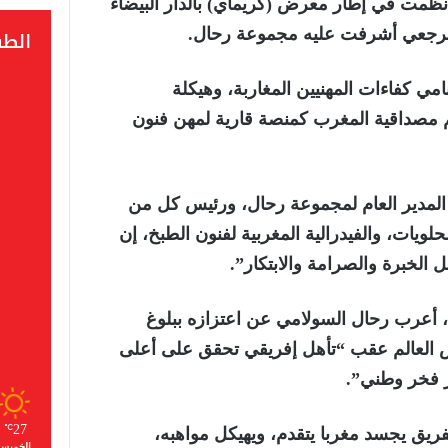
 نظمت في إطار معرض (كريماي) بالدار البيضاء
الط
امي كفاءات المهنيين المغاربة، وهيكلة
م مصداقية المغرب كمنصة قارية لمهن فنون
المدير العام لمجموعة رحال، ورئيس كل من
لحلويات، والفيدرالية المغربية لفنون الطبخ، إن
 الخبرة والصرامة والابتكار”.
 أعرب رحال السولامي عن اعتزازه ببلوغ
س العالم عقب “تأهل إفريقي تحقق على أعلى
 فخر وطني”.
27
℃
لفريق يجسد مغربا يتقدم، ويهيكل مواهبه،
الخميس