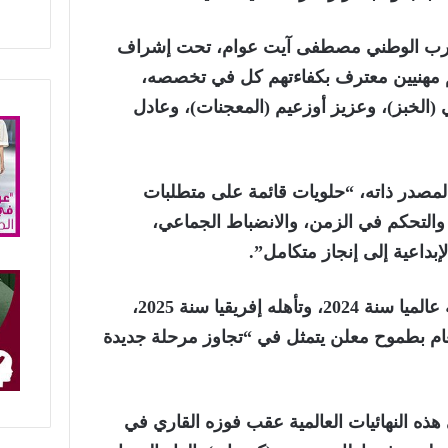
مدرب الوطني مصطفى آيت عوام، تحت إشراف
 مهنيين معترف بكفاءتهم كل في تخصصه،
 (الخبز)، وعزيز أوزعيم (المعجنات)، وعادل
مصدر ذاته، “حلويات قائمة على متطلبات
، والتحكم في الزمن، والانضباط الجماعي،
إبداعية إلى إنجاز متكامل”.
وبعد احتلاله المرتبة السادسة عالميا سنة 2024، وتأهله إفريقيا سنة 2025،
عام بطموح معلن يتمثل في “تجاوز مرحلة جديدة
هذه النهائيات العالمية عقب فوزه القاري في