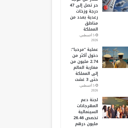
حر تصل إلى 47
درجة وزخات
رعدية بعدد من
مناطق
المملكة
5 أغسطس،
2026
عملية “مرحبا”:
دخول أكثر من
2.74 مليون من
مغاربة العالم
إلى المملكة
حتى 3 غشت
5 أغسطس،
2026
لجنة دعم
المهرجانات
السينمائية
تخصص 26.46
مليون درهم