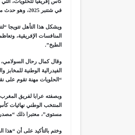
كأس إفريقيا للحلويات، التي
في شتنبر 2025، وهو حدث مرجعي أشرفت عليه مجموعة رحال.
ويشكل هذا التأهل تتويجا “لتن
المنافسات الإفريقية، وتعاظ
الطبخ”.
وقال كمال رحال السولامي، 
الفيدرالية الوطنية للمخابز وا
“الحلويات مهنة تقوم على نقل
وبصفته عرابا لفريق المغرب،
المنتخب الوطني نهائيات كأ
مستوى”، معتبرا ذلك “مصدر
وختم بالتأكيد على أن “هذا ا