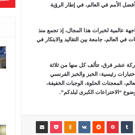
ضل الأمم في العالم، في إطار الرؤية
جهة عالمية لخبرات هذا المجال، إذ تجمع منذ
لويات في العالم، جامعة بين التقاليد والابتكار في
ذه الدورة الـ13 مشاركة عشر فرق، تتألف كل منها من ثلاثة
تبارات رئيسية: الخبز والخبز الفرنسي
الم، المعجنات الحلوة، الوجبات الخفيفة،
وع “الاختراعات الكبرى لبلدكم”.
لينكدإن
‏Tumblr
بينتيريست
‏Reddit
‏VKontakte
Odnoklassniki
‫Pocket
مشاركة عبر البريد