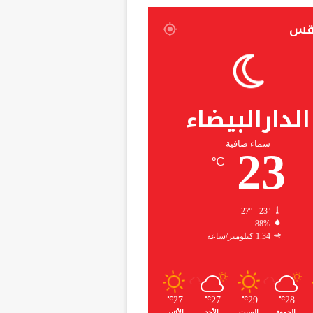
قس
الدارالبيضاء
سماء صافية
23
℃
27º - 23º
88%
1.34 كيلومتر/ساعة
27
27
29
28
℃
℃
℃
℃
الجمعة
السبت
الأحد
الأثنين