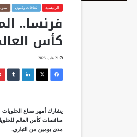
الرئيسية
ثقافات وفنون
منوع
فرنسا.. ال
كأس العالم ل
21 يناير، 2026
فيسبوك
‫X
لينكدإن
‏Tumblr
يشارك أمهر صناع الحلويات ف
مدى يومين من التباري.