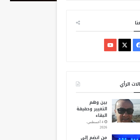
نا
ف
ي
X
Y
س
o
ب
u
لات الرأي
و
T
بين وهم
ك
u
التغيير وحقيقة
البقاء
b
4 أغسطس،
2026
e
من انضم إلى