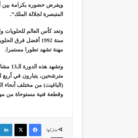
ويفرض حضوره بكرامة بين أف
المتبصرة لجلالة الملك”.
وتعد كأس العالم للحلويات وا
سنة 1992 أفضل فرق الح
مهنة تشهد تطورا مستمرا.
وتشهد ه
مترشحين، يتبارون في أربع اخ
(الباغيت) من مختلف أنحاء الع
وقطعة فنية مستوحاة من موض
فيسبوك
‫X
شاركها
طباعة