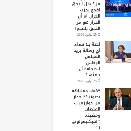
من؟ هل التحق
لقجع بحزب
الجرار، أم أن
الجرار هو من
التحق بلقجع؟
25 يوليو، 2026
لجنة بلا نساء…
أي رسالة يريد
المجلس
الوطني
للصحافة أن
يبعثها؟
25 يوليو، 2026
*كيف جعلناهم
يحبوننا؟* حذار
من خوارزميات
المنصات
ومَصْيَدَة
“الفيكتيمولوجي
ا “