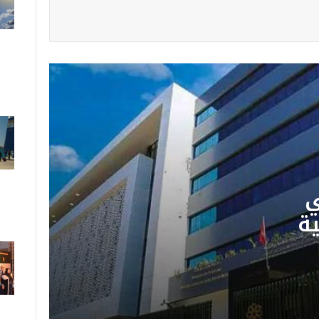
المختبر الوطني للشرطة العلمية
والتقنية يحصل على الاعتماد
الدولي ISO/CEI 17025 في
جميع تخصصاته
الأرصاد الجوية تحذر من موجة حر
تصل إلى 47 درجة وزخات رعدية
بعدد من مناطق المملكة
ي
ة
عملية “مرحبا”: دخول أكثر من
2.74 مليون من مغاربة العالم
 على
إلى المملكة حتى 3 غشت
ي
لجنة دعم المهرجانات السينمائية
ISO/CEI 17025 في
تخصص 26.46 مليون درهم
لدعم 40 مهرجانًا وتظاهرة