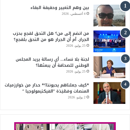
بين وهم التغيير وحقيقة البقاء
و
T
4 أغسطس، 2026
ك
u
من انضم إلى من؟ هل التحق لقجع بحزب
b
الجرار، أم أن الجرار هو من التحق بلقجع؟
e
25 يوليو، 2026
لجنة بلا نساء… أي رسالة يريد المجلس
الوطني للصحافة أن يبعثها؟
25 يوليو، 2026
*كيف جعلناهم يحبوننا؟* حذار من خوارزميات
المنصات ومَصْيَدَة “الفيكتيمولوجيا “
2 يوليو، 2026