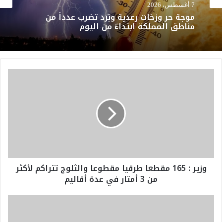
7 أغسطس، 2026
موجة حر وزخات رعدية وبَرَد تضرب عدداً من
مناطق المملكة ابتداءً من اليوم
و
ز
ي
ر
:
1
6
5
م
وزير : 165 مقطعا طرقيا مقطوعا والثلوج تتراكم لأكثر
ق
من 3 أمتار في عدة أقاليم
ط
ع
ا
ا
ط
ل
ر
م