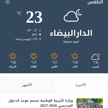
الطقس
23
℃
الدارالبيضاء
30º - 23º
88%
2.03 كيلومتر/ساعة
غيوم متفرقة
28
27
27
28
30
℃
℃
℃
℃
℃
السبت
الأحد
الأثنين
الثلاثاء
الأربعاء
الأخيرة
الأشهر
وزارة التربية الوطنية تحسم موعد الدخول
المدرسي 2026-2027