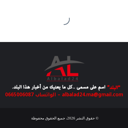
albalad24.ma@gmail.com
– الواتساب 0665006087
© حقوق النشر 2026، جميع الحقوق محفوظة