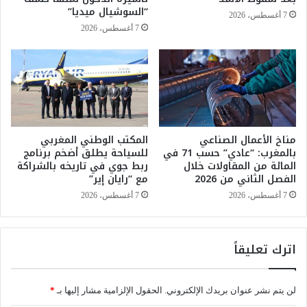
م
“السوشيال ميديا”
د
7 أغسطس، 2026
ل
س
7 أغسطس، 2026
أ
ب
ك
ع
ث
س
ر
ن
م
و
ن
ا
3
ت
مناخ الأعمال الصناعي
المكتب الوطني المغربي
أ
بالمغرب: “عادي” حسب 71 في
للسياحة يطلق أضخم برنامج
م
المائة من المقاولات خلال
ربط جوي في تاريخه بالشراكة
ت
الفصل الثاني من 2026
مع “رايان إير”
ا
ر
7 أغسطس، 2026
7 أغسطس، 2026
ف
ي
ع
اترك تعليقاً
د
ة
أ
لن يتم نشر عنوان بريدك الإلكتروني.
الحقول الإلزامية مشار إليها بـ
*
ق