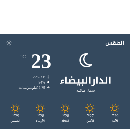
الطقس
23
℃
الدارالبيضاء
29º - 23º
94%
1.79 كيلومتر/ساعة
سماء صافية
29
28
28
27
29
℃
℃
℃
℃
℃
الأحد
الأثنين
الثلاثاء
الأربعاء
الخميس