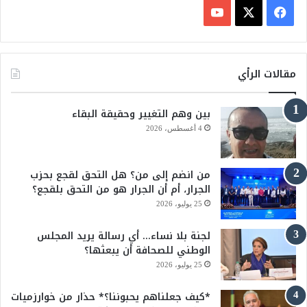
ف
ي
X
Y
س
o
مقالات الرأي
ب
u
بين وهم التغيير وحقيقة البقاء
و
T
4 أغسطس، 2026
ك
u
من انضم إلى من؟ هل التحق لقجع بحزب
b
الجرار، أم أن الجرار هو من التحق بلقجع؟
e
25 يوليو، 2026
لجنة بلا نساء… أي رسالة يريد المجلس
الوطني للصحافة أن يبعثها؟
25 يوليو، 2026
*كيف جعلناهم يحبوننا؟* حذار من خوارزميات