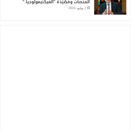
المنصات ومَصْيَدَة “الفيكتيمولوجيا “
2 يوليو، 2026