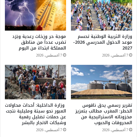
و
ا
ي
ح
ة
ه
ي
ا
ث
ل
م
وزارة التربية الوطنية تحسم
موجة حر وزخات رعدية وبَرَد
و
ن
موعد الدخول المدرسي 2026-
تضرب عدداً من مناطق
ظ
و
2027
المملكة ابتداءً من اليوم
ي
ن
7 أغسطس، 2026
7 أغسطس، 2026
ف
د
ي
ب
و
ل
ا
و
ل
م
ن
ا
ي
س
ا
ي
تقرير رسمي يدق ناقوس
وزارة الداخلية: أحداث محاولات
ب
الخطر: المغرب مطالب بتعزيز
العبور نحو سبتة ومليلية نتجت
ة
مخزوناته الاستراتيجية من
عن حملات تضليل رقمية
ة
ا
المحروقات والحبوب
وشبكات الاتجار بالبشر
ا
ل
ل
م
7 أغسطس، 2026
7 أغسطس، 2026
ع
ل