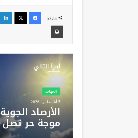
فيسبوك
‫X
شاركها
طباعة
أقرأ التالي
الجهات
5 أغسطس، 2026
الأرصاد الجوية
درجة وزخات رع