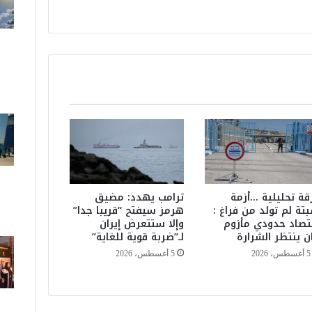
ح
ك
و
م
ة
ي
و
م
ا
ل
خ
م
ي
س
قة تحليلية …أزمة
ترامب يهدد: مضيق
ا
تة لم تولد من فراغ :
هرمز سيفتح “قريبا جدا”
تصاد حدودي مأزوم
وإلا ستتعرض إيران
ل
ن ينتظر الشرارة
لـ”ضربة قوية للغاية”
م
ق
5 أغسطس، 2026
5 أغسطس، 2026
ب
ل