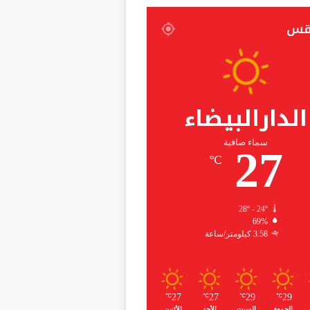
قس
الدارالبيضاء
سماء صافية
27
℃
28º - 24º
69%
3.58 كيلومتر/ساعة
27
27
29
29
℃
℃
℃
℃
الجمعة
السبت
الأحد
الأثنين