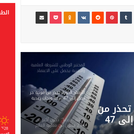
الط
لينكدإن
‏Tumblr
بينتيريست
‏Reddit
‏VKontakte
Odnoklassniki
‫Pocket
مشاركة عبر البريد
المختبر الوطني للشرطة العلمية
والتقنية يحصل على الاعتماد
الدولي ISO/CEI 17025 في
جميع تخصصاته
الأرصاد الجوية تحذر من موجة حر
تصل إلى 47 درجة وزخات رعدية
بعدد من مناطق المملكة
 تحذر من
موجة حر تصل إلى 47
عملية “مرحبا”: دخول أكثر من
2.74 مليون من مغاربة العالم
دية
28
℃
إلى المملكة حتى 3 غشت
الخميس