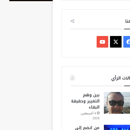
نا
ف
ي
X
Y
س
o
ب
u
لات الرأي
و
T
بين وهم
ك
u
التغيير وحقيقة
البقاء
b
4 أغسطس،
2026
e
من انضم إلى