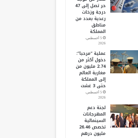
حر تصل إلى 47
درجة وزخات
رعدية بعدد من
مناطق
المملكة
5 أغسطس،
2026
عملية “مرحبا”:
دخول أكثر من
2.74 مليون من
مغاربة العالم
إلى المملكة
حتى 3 غشت
5 أغسطس،
2026
لجنة دعم
المهرجانات
السينمائية
تخصص 26.46
مليون درهم