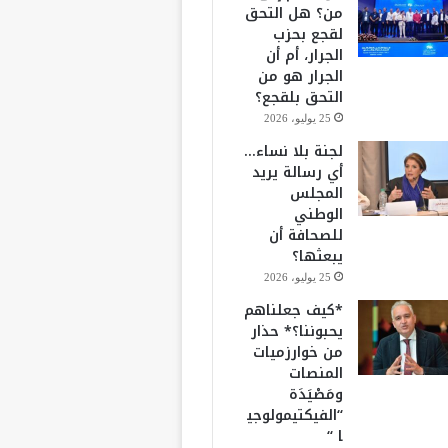
من؟ هل التحق
لقجع بحزب
الجرار، أم أن
الجرار هو من
التحق بلقجع؟
25 يوليو، 2026
لجنة بلا نساء…
أي رسالة يريد
المجلس
الوطني
للصحافة أن
يبعثها؟
25 يوليو، 2026
*كيف جعلناهم
يحبوننا؟* حذار
من خوارزميات
المنصات
ومَصْيَدَة
“الفيكتيمولوجي
ا “