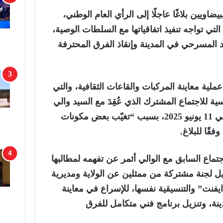
اويين بلاغًا عاجلًا إلى الرأي العام الوطني،
لتي تواجه تنفيذ اتفاقياتها مع السلطات الوصية،
د المسرحي في المدينة وإنقاذ الفرق المحترفة
عملية معاينة المركبات والقاعات الثقافية، والتي
 للاجتماع المشترك الذي عُقِدَ مع السيد والي
جهة الدار البيضاء – سطات في 11 يونيو 2025، بسبب “تغيّب بعض مكونات
قًا للبلاغ.
جتماع السابق مع الوالي أثمر عن تفهمه لمطالبها
 لجنة مشتركة من ممثلين عن الولاية ومديرية
ايفنت” والتنسيقية نفسها، للإسراع في معاينة
نة، وتنزيل برنامج فني متكامل للفرق