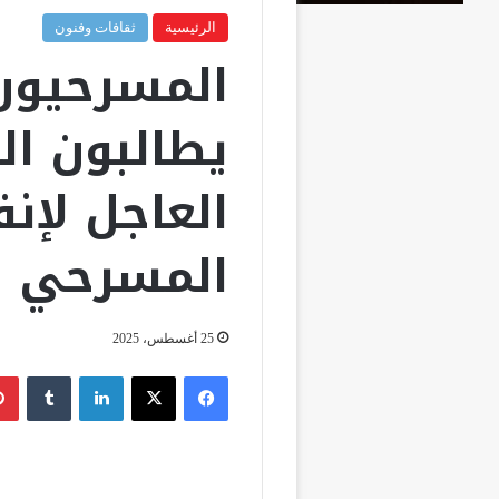
الرئيسية
ثقافات وفنون
المسرحيون
يطالبون ال
العاجل لإنق
المسرحي
25 أغسطس، 2025
فيسبوك
‫X
لينكدإن
‏Tumblr