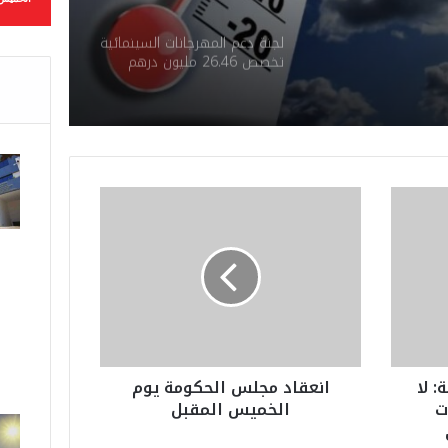
ق
لجنة دعم المهرجانات السينمائية
تخصص 26.46 مليون درهم
لدعم 40 مهرجانًا وتظاهرة
وطنية
ا
ن
ع
ق
ا
د
م
ج
ل
 لا
انعقاد مجلس الحكومة يوم
س
ت
الخميس المقبل
ا
ل