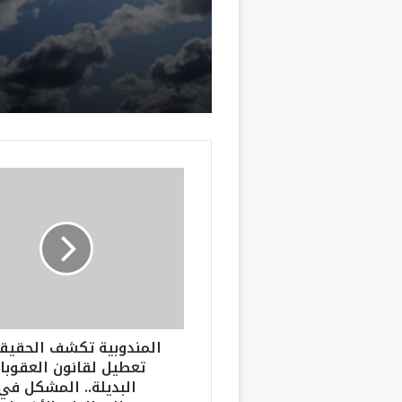
بعدد من مناط
المملكة
ا
ل
م
ن
د
و
ب
ي
ة
المندوبية تكشف الحقيقة:
ت
تعطيل لقانون العقوبا
ك
البديلة.. المشكل في
ش