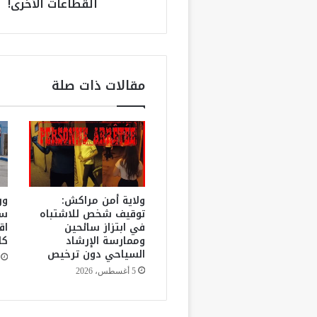
القطاعات الأخرى!
ف
ا
ل
ح
ق
ي
مقالات ذات صلة
ق
ة
:
ل
ا
ت
ع
ط
ولاية أمن مراكش:
ور
ي
توقيف شخص للاشتباه
سب
في ابتزاز سائحين
اق
ل
وممارسة الإرشاد
كا
ل
السياحي دون ترخيص
ق
ا
5 أغسطس، 2026
ن
و
ن