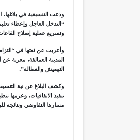
ودعت التنسيقية في بلاغها، ا
“التدخل العاجل وإعطاء تعليم
وتسريع عملية إصلاح القاعات ا
وأعربت عن ثقتها في “التزام 
المدينة العمالقة، معربة عن 
التهميش والعطالة”.
وكشف البلاغ عن نية التنسيقي
تنفيذ الاتفاقيات، وعزمها تن
مسارها التفاوضي ونتائجه للر