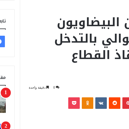
 البيضاويون
تابع
والي بالتدخل
اذ القطاع
مقا
0
دقيقة واحدة
بينتيريست
‏Reddit
‏VKontakte
Odnoklassniki
‫Pocket