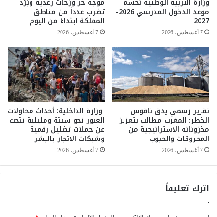
وزارة التربية الوطنية تحسم
موجة حر وزخات رعدية وبَرَد
ر
موعد الدخول المدرسي 2026-
تضرب عدداً من مناطق
ا
2027
المملكة ابتداءً من اليوم
ن
7 أغسطس، 2026
7 أغسطس، 2026
س
و
ا
ا
ل
أ
و
تقرير رسمي يدق ناقوس
وزارة الداخلية: أحداث محاولات
ل
الخطر: المغرب مطالب بتعزيز
العبور نحو سبتة ومليلية نتجت
مخزوناته الاستراتيجية من
عن حملات تضليل رقمية
المحروقات والحبوب
وشبكات الاتجار بالبشر
7 أغسطس، 2026
7 أغسطس، 2026
اترك تعليقاً