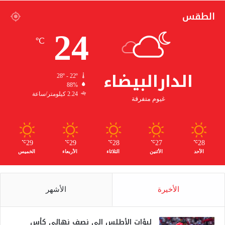
الطقس
24
℃
الدارالبيضاء
28º - 22º
88%
2.24 كيلومتر/ساعة
غيوم متفرقة
29
29
28
27
28
℃
℃
℃
℃
℃
الأحد
الأثنين
الثلاثاء
الأربعاء
الخميس
الأخيرة
الأشهر
لبؤات الأطلس إلى نصف نهائي كأس