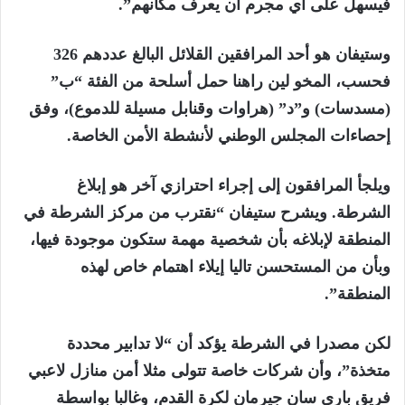
فيسهل على أي مجرم أن يعرف مكانهم”.
وستيفان هو أحد المرافقين القلائل البالغ عددهم 326
فحسب، المخو لين راهنا حمل أسلحة من الفئة “ب”
(مسدسات) و”د” (هراوات وقنابل مسيلة للدموع)، وفق
إحصاءات المجلس الوطني لأنشطة الأمن الخاصة.
ويلجأ المرافقون إلى إجراء احترازي آخر هو إبلاغ
الشرطة. ويشرح ستيفان “نقترب من مركز الشرطة في
المنطقة لإبلاغه بأن شخصية مهمة ستكون موجودة فيها،
وبأن من المستحسن تاليا إيلاء اهتمام خاص لهذه
المنطقة”.
لكن مصدرا في الشرطة يؤكد أن “لا تدابير محددة
متخذة”، وأن شركات خاصة تتولى مثلا أمن منازل لاعبي
فريق باري سان جيرمان لكرة القدم، وغالبا بواسطة