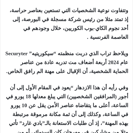
وتتفاوت نوعية الشخصيات التي تستعين بعناصر حراسة،
إذ تمتد مثلا من رئيس شركة مسجلة في البورصة، إلى
أحد نجوم الكاي-بوب الكوريين، خلال وجودهم في
العاصمة الفرنسية .
ويلاحظ تراب الذي دربت منظمته “سيكوريتيه” Securyter
عام 2024 أربعة أضعاف مت تدربه عادة من عناصر
الحماية الشخصية، أن الإقبال على مهنة الم رافق الخاص.
وفي رأيه أن هذا الازدهار “يعود في المقام الأول إلى أن
أجور (المرافقين الشخصيين) التي يبلغ معدلها 18 يورو في
الساعة، أعلى ما يتقاضاه عناصر الأمن يقل عن 10 يورو
في الساعة، وكذلك إلى أن ثمة مكانة مرموقة مرتبطة
بهذه المهنة”، إذ أن طلبات الاستعانة بالـ”بادي غارد” تأتي
مثلا من مشاركين في مهرجان كان السينمائي أو من