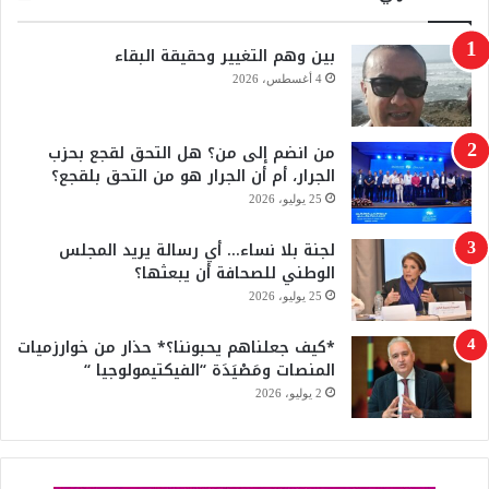
ب
u
بين وهم التغيير وحقيقة البقاء
و
T
4 أغسطس، 2026
ك
u
من انضم إلى من؟ هل التحق لقجع بحزب
b
الجرار، أم أن الجرار هو من التحق بلقجع؟
e
25 يوليو، 2026
لجنة بلا نساء… أي رسالة يريد المجلس
الوطني للصحافة أن يبعثها؟
25 يوليو، 2026
*كيف جعلناهم يحبوننا؟* حذار من خوارزميات
المنصات ومَصْيَدَة “الفيكتيمولوجيا “
2 يوليو، 2026