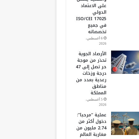
على الاعتماد
الدولي
ISO/CEI 17025
في جميع
تخصصاته
6 أغسطس،
2026
الأرصاد الجوية
تحذر من موجة
حر تصل إلى 47
درجة وزخات
رعدية بعدد من
مناطق
المملكة
5 أغسطس،
2026
عملية “مرحبا”:
دخول أكثر من
2.74 مليون من
مغاربة العالم