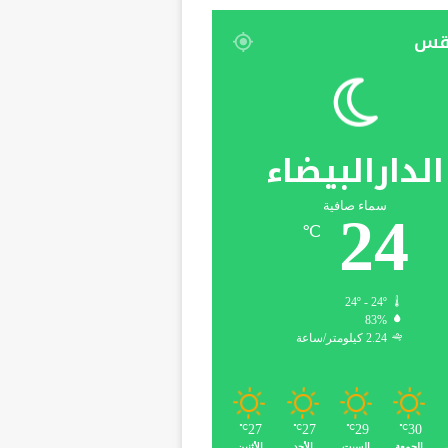
قس
الدارالبيضاء
سماء صافية
24
℃
24º - 24º
83%
2.24 كيلومتر/ساعة
27
27
29
30
℃
℃
℃
℃
الجمعة
السبت
الأحد
الأثنين