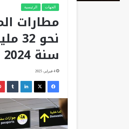
الجهات
الرئيسية
مطارات ال
نحو 2
سنة 2024
4 فبراير، 2025
فيسبوك
‫X
لينكدإن
‏Tumblr