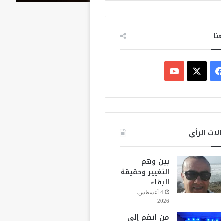
نا
ف
ي
X
Y
س
o
ب
u
لات الرأي
و
T
بين وهم
ك
u
التغيير وحقيقة
البقاء
b
4 أغسطس،
2026
e
من انضم إلى