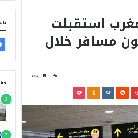
مغرب استقبلت
تابع
3 مليون مسافر خلال
0
2 دقائق
مقا
بينتيريست
‏Reddit
‏VKontakte
Odnoklassniki
‫Pocket