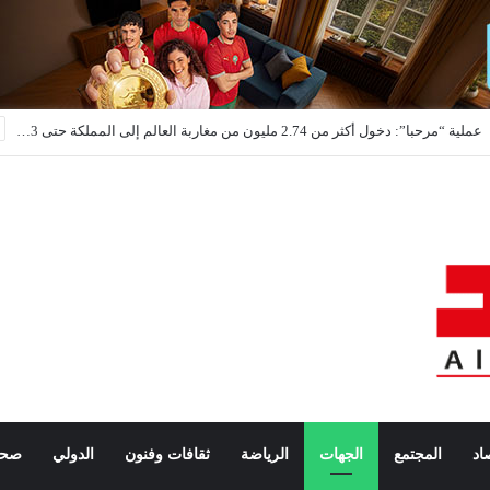
لجنة دعم المهرجانات السينمائية تخصص 26.46 مليون درهم لدعم 40 مهرجانًا وتظاهرة وطنية
اد
المجتمع
الجهات
الرياضة
ثقافات وفنون
الدولي
صحة