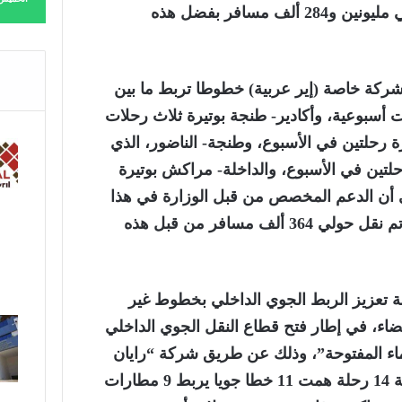
الملكية المغربية، نقلت حوالي مليونين و284 ألف مسافر بفضل هذه
شركة خاصة (إير عربية) خطوطا تربط ما بين
أكادير بوتيرة 7 رحلات أسبوعية، وأكادير- طنجة بوتيرة ثلاث رحلات
ة رحلتين في الأسبوع، وطنجة- الناضور، الذي
، بوتيرة رحلتين في الأسبوع، والداخلة- مراكش بوتيرة
لى أن الدعم المخصص من قبل الوزارة في هذا
الإطار بلغ 20 مليون درهم، وتم نقل حولي 364 ألف مسافر من قبل هذه
ة تعزيز الربط الجوي الداخلي بخطوط غير
ضاء، في إطار فتح قطاع النقل الجوي الداخلي
ماء المفتوحة”، وذلك عن طريق شركة “رايان
إير”، لافتا إلى أنه تمت برمجة 14 رحلة همت 11 خطا جويا يربط 9 مطارات