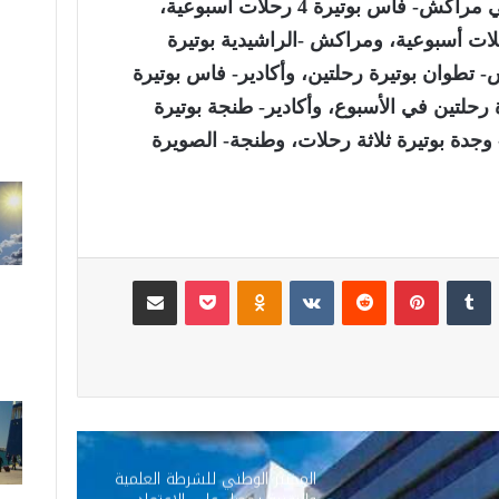
مغربية منذ مارس 2024، وهي مراكش- فاس بوتيرة 4 رحلات أسبوعية،
ش- طنجة بوتيرة 3 رحلات أسبوعية، ومراكش -الراشيدية بوتيرة
 تطوان بوتيرة رحلتين، وأكادير- فاس بوتيرة
 رحلتين في الأسبوع، وأكادير- طنجة بوتيرة
وجدة بوتيرة ثلاثة رحلات، وطنجة- الصويرة
لينكدإن
‏Tumblr
بينتيريست
‏Reddit
‏VKontakte
Odnoklassniki
‫Pocket
مشاركة عبر البريد
المختبر الوطني للشرطة العلمية