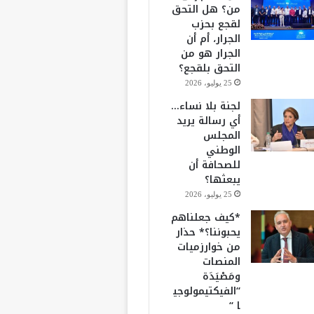
من؟ هل التحق
لقجع بحزب
الجرار، أم أن
الجرار هو من
التحق بلقجع؟
25 يوليو، 2026
لجنة بلا نساء…
أي رسالة يريد
المجلس
الوطني
للصحافة أن
يبعثها؟
25 يوليو، 2026
*كيف جعلناهم
يحبوننا؟* حذار
من خوارزميات
المنصات
ومَصْيَدَة
“الفيكتيمولوجي
ا “