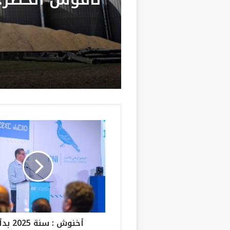
سبتة ومليلية 
حملات تضليل ر
وشبكات الاتجار
أ
خ
ن
و
ش
:
س
ن
ة
أخنوش : سنة 25
2