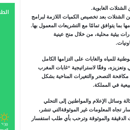
 الشتلات الغابوية
.
الط
الشتلات بعد تخصيص الكميات اللازمة لبرامج
ا بما يتوافق تمامًا مع التشريعات المعمول بها.
ت بيئية محلية، من خلال منح عينية
ونيات
.
لوطنية للمياه والغابات على التزامها الكامل
وتعزيزه، وفقًا لاستراتيجية “غابات المغرب
دف إلى مكافحة التصحر والتغيرات المناخية بشكل
يعية في المملكة
.
لة وسائل الإعلام و
المواطنين
إلى التحلي
سار
تجاه المعلومات غير الموثوقة
التي تنشر،
ت
ال
دقيقة و
ال
موثوقة
وترحب بأي طلب استفسار
30
℃
الجمعة