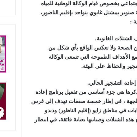
الاجتماعي بخصوص
قيام الوكالة الوطنية للمياه
،
ية
:
ف
الشتلات الغاب
وي
ة
.
 من الصحة ولا تعكس الواقع بأي شكل من
مع الأهداف الطموحة التي تسعى الوكالة
جير والحفاظ على البيئة
.
إعادة التشجير
الحالي.
تفعيل برنامج
إعادة
جهة
،
في إطار
خمسة
صفقات
تهدف إلى
غرس
ي
و (
إقليم
الناظور) ود
بد
و
ج
هذه الشتلات وصيانتها بعناية فائقة، في انتظار