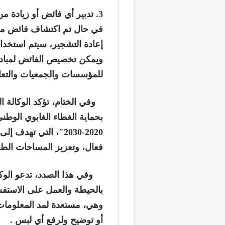
3.
تدبير أي فائض أو زيادة من
في حال تم اكتشاف فائض من 
إعادة التشجير، سيتم استخدامه
ويمكن تخصيص الفائض لمبادرا
للمؤسسات والجمعيات والتعا
وفي الختام،
تؤكد الوكالة ا
بحماية الغطاء
الغابوي
الوطني 
2020-2030″، التي ته
فعال، وتعزيز المساحات الطب
و
في هذا الصدد، تدعو الوكا
بالحيطة والعمل
على الاستف
وهي،
مستعدة لمد
ال
معلوما
أو توضيح
و
لرفع أي لبس
.