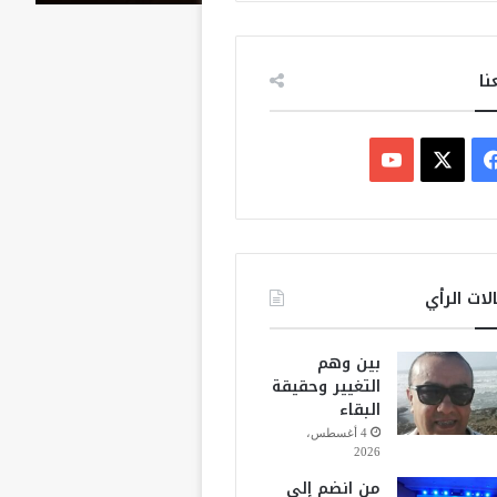
نا
ف
ي
X
Y
س
o
ب
u
لات الرأي
و
T
بين وهم
ك
u
التغيير وحقيقة
البقاء
b
4 أغسطس،
2026
e
من انضم إلى