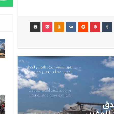
لينكدإن
‏Tumblr
بينتيريست
‏Reddit
‏VKontakte
Odnoklassniki
‫Pocket
مشاركة عبر البريد
تقرير رسمي يدق ناقوس الخطر:
المغرب مطالب بتعزيز مخزوناته
الاستراتيجية من المحروقات
والحبوب
وزارة الداخلية: أحداث محاولات
العبور نحو سبتة ومليلية نتجت
عن حملات تضليل رقمية
: أحداث
وشبكات الاتجار بالبشر
 نحو
ممثلة وأكاديمية وروائية ومنقبة