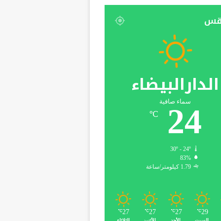
قس
الدارالبيضاء
سماء صافية
24
℃
30º - 24º
83%
1.79 كيلومتر/ساعة
27
27
27
29
℃
℃
℃
℃
السبت
الأحد
الأثنين
الثلاثاء