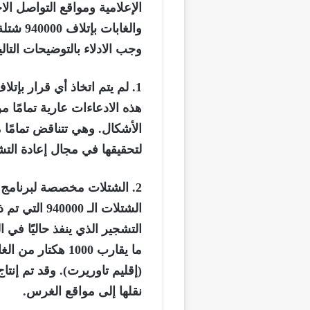
الإعلامية ومواقع التواصل 
والغابات بإتلاف 940000 شتلة صنوبر بمشتل غابوي يتواجد بإقليم الناضور
وجب الادلاء بالتوضيحات التال
1.
لم يتم اتخاذ أي قرار
بإتلا
هذه الادعاءات عارية تمامًا
الأشكال. وهي تتناقض تمامًا 
لتحقيقها في مجال إعادة التش
2.
الشتلات مخصصة لبرنامج 
الشتلات الـ 940000 التي تم ذكرها هي جزء أساسي من
التشجير
الذي ينفذ
حاليًا في
ال
ما يقارب 1000 هكتار من الغابات في مناطق زا
(
إقليم
تاوريرت).
وقد تم إنتا
نقلها إلى مواقع
الغرس
.