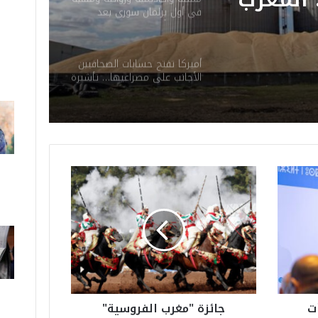
في أول برلمان سوري بعد
نتجت عن
سقوط الأسد
قمية
أميركا تفتح حسابات الصحافيين
 بالبشر
الأجانب على مصراعيها… تأشيرة
الدخول ثمنها كشف “السوشيال
ميديا”
ج
ا
ئ
ز
ة
"
م
غ
ر
20 بدأت
جائزة "مغرب الفروسية"
ب