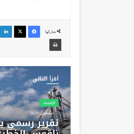
فيسبوك
‫X
شاركها
طباعة
أقرأ التالي
الرئيسية
7 أغسطس، 2026
وزارة الداخلية
محاولات العبور