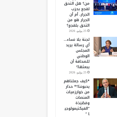
من؟ هل التحق
لقجع بحزب
الجرار، أم أن
الجرار هو من
التحق بلقجع؟
25 يوليو، 2026
لجنة بلا نساء…
أي رسالة يريد
المجلس
الوطني
للصحافة أن
يبعثها؟
25 يوليو، 2026
*كيف جعلناهم
يحبوننا؟* حذار
من خوارزميات
المنصات
ومَصْيَدَة
“الفيكتيمولوجي
ا “