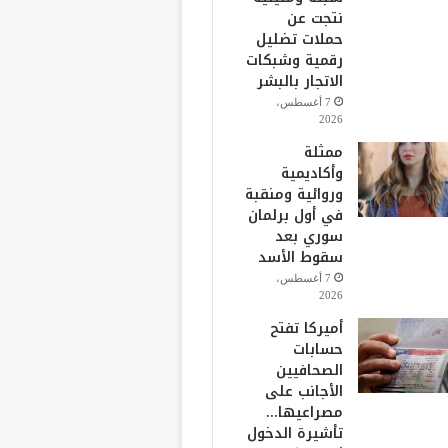
نتجت عن
حملات تضليل
رقمية وشبكات
الاتجار بالبشر
7 أغسطس،
2026
ممثلة
وأكاديمية
وروائية ومنقبة
في أول برلمان
سوري بعد
سقوط الأسد
7 أغسطس،
2026
أميركا تفتح
حسابات
الصحافيين
الأجانب على
مصراعيها…
تأشيرة الدخول