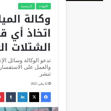
الجهات
الرئيسية
وكالة المي
اتخاذ أي قر
الشتلات الغ
تدعو الوكالة وسائل الإ
والعمل على الاستفسار 
تنشر
12 يناير، 2025
فيسبوك
‫X
لينكدإن
‏Tumblr