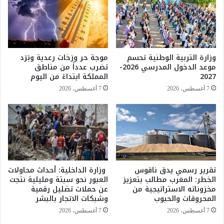
ق
ي
ا
ا
ء
ل
ع
م
ل
خ
وزارة التربية الوطنية تحسم
موجة حر وزخات رعدية وبَرَد
م
د
موعد الدخول المدرسي 2026-
تضرب عدداً من مناطق
ي
ر
2027
المملكة ابتداءً من اليوم
م
ا
7 أغسطس، 2026
7 أغسطس، 2026
ن
ت
ت
و
ن
ا
ظ
ل
ي
س
م
م
ا
ن
ل
ة
تقرير رسمي يدق ناقوس
وزارة الداخلية: أحداث محاولات
م
الخطر: المغرب مطالب بتعزيز
العبور نحو سبتة ومليلية نتجت
:
مخزوناته الاستراتيجية من
عن حملات تضليل رقمية
ن
ت
المحروقات والحبوب
وشبكات الاتجار بالبشر
ت
د
د
ه
7 أغسطس، 2026
7 أغسطس، 2026
ى
و