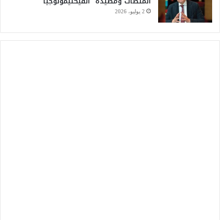
المنصات ومَصْيَدَة “الفيكتيمولوجيا “
2 يوليو، 2026