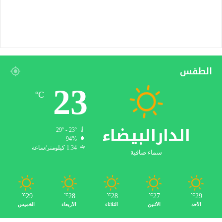
الطقس
23
℃
الدارالبيضاء
29º - 23º
94%
1.34 كيلومتر/ساعة
سماء صافية
29
28
28
27
29
℃
℃
℃
℃
℃
الأحد
الأثنين
الثلاثاء
الأربعاء
الخميس