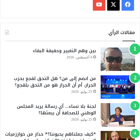
ف
ي
X
Y
س
o
مقالات الرأي
ب
u
بين وهم التغيير وحقيقة البقاء
و
T
4 أغسطس، 2026
ك
u
من انضم إلى من؟ هل التحق لقجع بحزب
b
الجرار، أم أن الجرار هو من التحق بلقجع؟
e
25 يوليو، 2026
لجنة بلا نساء… أي رسالة يريد المجلس
الوطني للصحافة أن يبعثها؟
25 يوليو، 2026
*كيف جعلناهم يحبوننا؟* حذار من خوارزميات