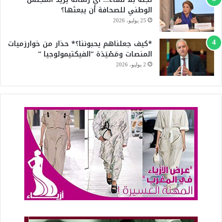
الوطني للصحافة أن يبعثها؟
25 يوليو، 2026
*كيف جعلناهم يحبوننا؟* حذار من خوارزميات
المنصات ومَصْيَدَة “الفيكتيمولوجيا “
2 يوليو، 2026