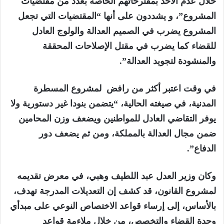
خلال عدم الأخذ بمقترحاتهم الخاصة بعدد من مقتضيات
المشروع”، و يشددون على أنها “المقتضيات التي تجعل
المشروع يضرب في الصميم العدالة والولوج العادل
للقضاء كما يضرب في مقتل الإصلاحات المحققة
والمنشودة لتجويد العدالة”.
في وقت اعتبر أكثر من رافض لمشروع المسطرة
المدنية، في صيغته الحالية، “يتضمن بنودا غير دستورية ولا
يوفر التقاضي العادل للمواطنين ويضعف وزن المحامين
ضمن مجال العدالة بالمملكة، ومن ثم يضعف دور
الدفاع”.
وكان وزير العدل عبد اللطيف وهبي، في معرض تقديمه
لمشروع القانون، قد كشف إن التعديلات المدرجة تهدف،
بالأساس، إلى إرساء قواعد الاختصاص النوعي على مبدأي
وحدة القضاء والتخصص، من خلال ملاءمة قواعد