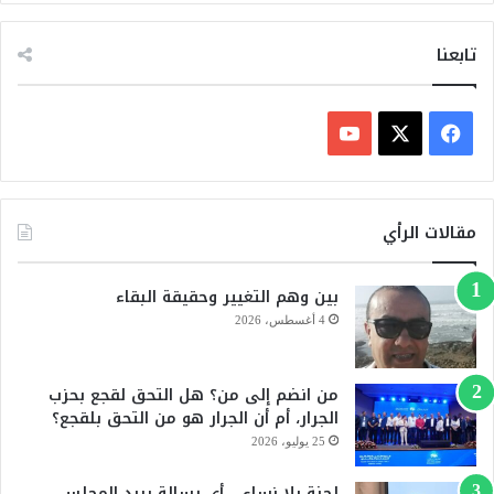
تابعنا
ف
ي
X
Y
س
o
مقالات الرأي
ب
u
بين وهم التغيير وحقيقة البقاء
و
T
4 أغسطس، 2026
ك
u
من انضم إلى من؟ هل التحق لقجع بحزب
b
الجرار، أم أن الجرار هو من التحق بلقجع؟
e
25 يوليو، 2026
لجنة بلا نساء… أي رسالة يريد المجلس