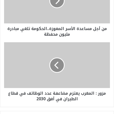
ل
م
س
ا
ع
من أجل مساعدة الأسر المعوزة..الحكومة تلغي مبادرة
د
مليون محفظة
ة
ا
ل
م
أ
ز
س
و
ر
ر
ا
:
ل
ا
م
ل
ع
م
و
غ
مزور : المغرب يعتزم مضاعفة عدد الوظائف في قطاع
ز
ر
الطيران في أفق 2030
ة
ب
.
ي
.
ع
ا