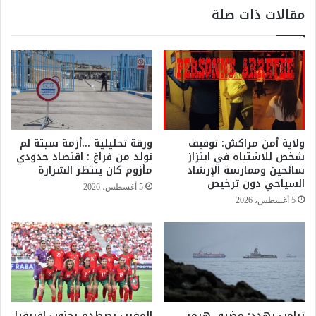
ت
مقالات ذات صلة
ل
ز
ح
م
ك
م
و
ض
م
ا
ة
ع
ت
ف
ل
ة
غ
ع
ولاية أمن مراكش: توقيف
ورقة تحليلية …أزمة سبتة لم
ي
د
شخص للاشتباه في ابتزاز
تولد من فراغ : اقتصاد حدودي
م
د
سائحين وممارسة الإرشاد
مأزوم كان ينتظر الشرارة
ب
ا
السياحي دون ترخيص
5 أغسطس، 2026
ا
ل
5 أغسطس، 2026
د
و
ر
ظ
ة
ا
م
ئ
ل
ف
ي
ف
و
ي
ن
ترامب يهدد: مضيق هرمز
المغرب يصطدم بجنوب إفريقيا
ق