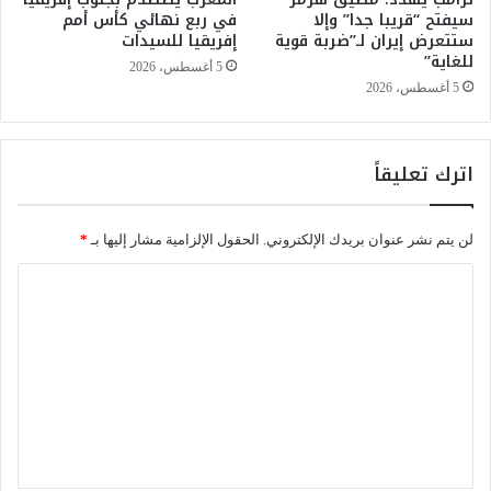
سيفتح “قريبا جدا” وإلا
في ربع نهائي كأس أمم
م
ط
ستتعرض إيران لـ”ضربة قوية
إفريقيا للسيدات
ح
ا
للغاية”
ف
ع
5 أغسطس، 2026
ظ
ا
5 أغسطس، 2026
ة
ل
ط
ي
اترك تعليقاً
ر
ا
ن
لن يتم نشر عنوان بريدك الإلكتروني.
الحقول الإلزامية مشار إليها بـ
*
ف
ي
ا
أ
ل
ف
ق
ت
2
ع
0
3
ل
0
ي
ق