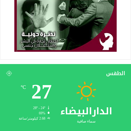
الطقس
27
℃
الدارالبيضاء
28º - 24º
69%
2.68 كيلومتر/ساعة
سماء صافية