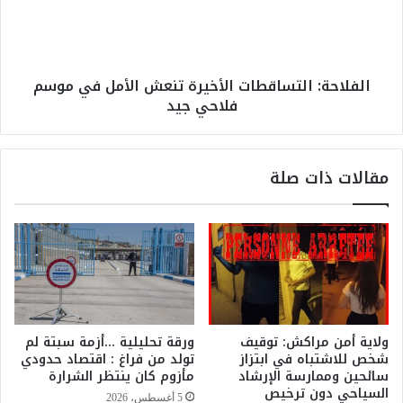
ل
ح
س
ة
ا
:
ل
ا
الفلاحة: التساقطات الأخيرة تنعش الأمل في موسم
م
ل
فلاحي جيد
ن
ت
ا
س
ف
ا
س
ق
مقالات ذات صلة
ة
ط
ي
ا
و
ت
ص
ا
ي
ل
ب
أ
ت
خ
و
ي
ح
ر
ولاية أمن مراكش: توقيف
ورقة تحليلية …أزمة سبتة لم
ي
ة
شخص للاشتباه في ابتزاز
تولد من فراغ : اقتصاد حدودي
د
ت
سائحين وممارسة الإرشاد
مأزوم كان ينتظر الشرارة
ا
ن
السياحي دون ترخيص
5 أغسطس، 2026