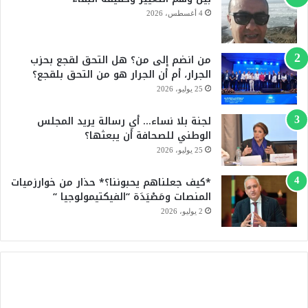
و
T
4 أغسطس، 2026
ك
u
من انضم إلى من؟ هل التحق لقجع بحزب
b
الجرار، أم أن الجرار هو من التحق بلقجع؟
e
25 يوليو، 2026
لجنة بلا نساء… أي رسالة يريد المجلس
الوطني للصحافة أن يبعثها؟
25 يوليو، 2026
*كيف جعلناهم يحبوننا؟* حذار من خوارزميات
المنصات ومَصْيَدَة “الفيكتيمولوجيا “
2 يوليو، 2026