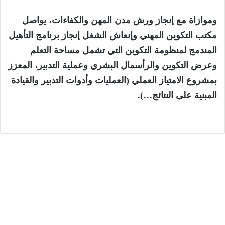
وموازاة مع إنجاز ورش مدن المهن والكفاءات، يواصل
مكتب التكوين المهني وإنعاش الشغل إنجاز برنامج التأهيل
المندمج لمنظومة التكوين التي تشمل مساحة التعلم
وعرض التكوين والرأسمال البشري وعملية التدبير، المعزز
بمشروع الامتياز العملي (العمليات وأدوات التدبير والقيادة
المبنية على النتائج…).
الجهات
6 أغسطس، 2026
المختبر الوطني للشرطة العلمية والتقنية
يحصل على الاعتماد الدولي ISO/CEI 17025