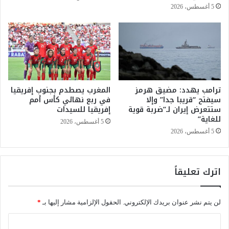
ل
ع
5 أغسطس، 2026
م
ش
ن
ا
ظ
ل
و
أ
م
م
ة
ل
ا
ف
ل
ترامب يهدد: مضيق هرمز
المغرب يصطدم بجنوب إفريقيا
ي
سيفتح “قريبا جدا” وإلا
في ربع نهائي كأس أمم
ب
م
ستتعرض إيران لـ”ضربة قوية
إفريقيا للسيدات
ي
و
للغاية”
د
س
5 أغسطس، 2026
ا
م
5 أغسطس، 2026
غ
ف
و
ل
ج
ا
اترك تعليقاً
ي
ح
ة
ي
ع
ج
لن يتم نشر عنوان بريدك الإلكتروني.
الحقول الإلزامية مشار إليها بـ
*
ل
ي
ى
د
ا
ا