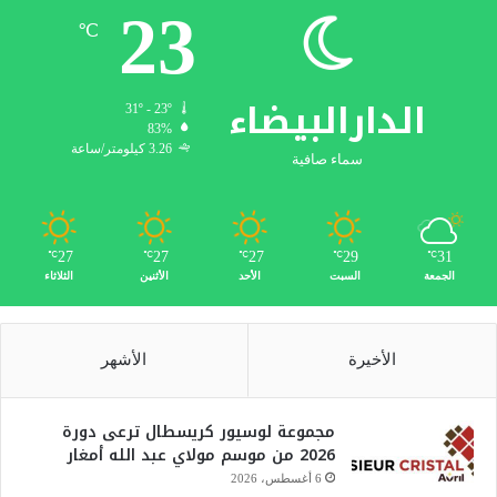
23
℃
الدارالبيضاء
31º - 23º
83%
3.26 كيلومتر/ساعة
سماء صافية
27
27
27
29
31
℃
℃
℃
℃
℃
الجمعة
السبت
الأحد
الأثنين
الثلاثاء
الأخيرة
الأشهر
مجموعة لوسيور كريسطال ترعى دورة
2026 من موسم مولاي عبد الله أمغار
6 أغسطس، 2026