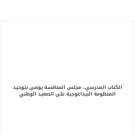
في جميع تخصصاته
ا
ل
ك
ت
ا
ب
ا
ل
م
الكتاب المدرسي.. مجلس المنافسة يوصي بتوحيد
د
المنظومة البيداغوجية على الصعيد الوطني
ر
س
ي
ا
.
ل
.
ف
م
ل
ج
ا