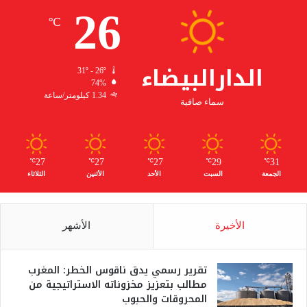
26
℃
الدارالبيضاء
31º - 26º
74%
1.34 كيلومتر/ساعة
سماء صافية
27
27
27
29
31
℃
℃
℃
℃
℃
الجمعة
السبت
الأحد
الأثنين
الثلاثاء
الأخيرة
الأشهر
تقرير رسمي يدق ناقوس الخطر: المغرب
مطالب بتعزيز مخزوناته الاستراتيجية من
المحروقات والحبوب