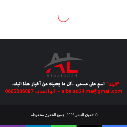
albalad24.ma@gmail.com
– الواتساب 0665006087
© حقوق النشر 2026، جميع الحقوق محفوظة