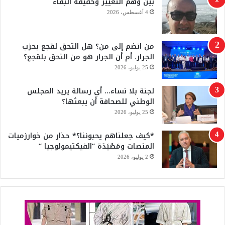
بين وهم التغيير وحقيقة البقاء
و
T
4 أغسطس، 2026
ك
u
من انضم إلى من؟ هل التحق لقجع بحزب
b
الجرار، أم أن الجرار هو من التحق بلقجع؟
e
25 يوليو، 2026
لجنة بلا نساء… أي رسالة يريد المجلس
الوطني للصحافة أن يبعثها؟
25 يوليو، 2026
*كيف جعلناهم يحبوننا؟* حذار من خوارزميات
المنصات ومَصْيَدَة “الفيكتيمولوجيا “
2 يوليو، 2026