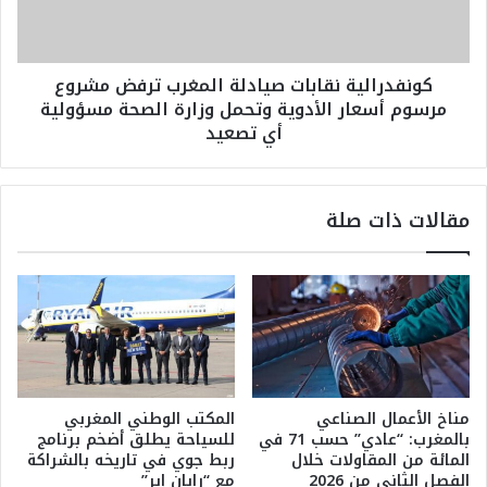
ل
ا
ت
ل
ح
ي
كونفدرالية نقابات صيادلة المغرب ترفض مشروع
ض
ة
مرسوم أسعار الأدوية وتحمل وزارة الصحة مسؤولية
ي
ن
أي تصعيد
ر
ق
ا
ا
ت
ب
ل
ا
مقالات ذات صلة
م
ت
و
ص
ق
ي
ع
ا
ة
د
ف
ل
ر
ة
ن
ا
س
ل
مناخ الأعمال الصناعي
المكتب الوطني المغربي
ا
م
بالمغرب: “عادي” حسب 71 في
للسياحة يطلق أضخم برنامج
ف
غ
المائة من المقاولات خلال
ربط جوي في تاريخه بالشراكة
ي
ر
الفصل الثاني من 2026
مع “رايان إير”