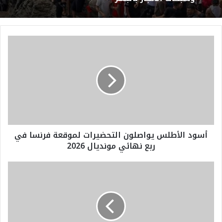
أ
س
و
د
ا
ل
أ
ط
ل
أسود الأطلس يواصلون التحضيرات لموقعة فرنسا في
س
ربع نهائي مونديال 2026
ي
و
ا
ك
ص
و
ل
ن
و
ف
ن
د
ا
ر