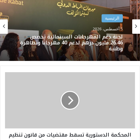
الرئيسية
5 أغسطس، 2026
لجنة دعم المهرجانات السينمائية تخصص
26.46 مليون درهم لدعم 40 مهرجانًا وتظاهرة
وطنية
ا
ل
م
ح
ك
م
ة
ا
ل
المحكمة الدستورية تسقط مقتضيات من قانون تنظيم
د