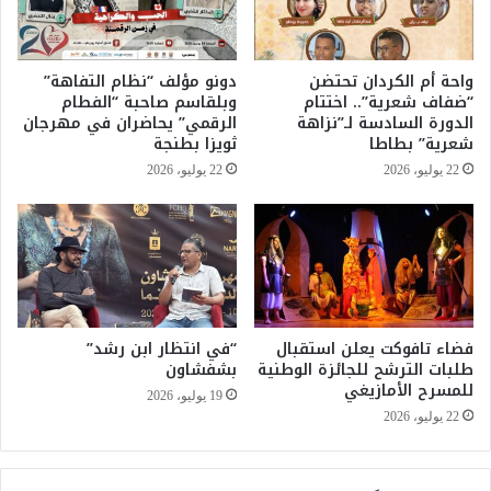
و
ا
ن
ق
ت
ش
واحة أم الكردان تحتضن
دونو مؤلف “نظام التفاهة”
ن
م
“ضفاف شعرية”.. اختتام
وبلقاسم صاحبة “الفطام
ظ
ل
الدورة السادسة لـ”نزاهة
الرقمي” يحاضران في مهرجان
ي
ف
شعرية” بطاطا
ثويزا بطنجة
م
ا
22 يوليو، 2026
22 يوليو، 2026
م
ل
ه
ز
ن
ك
ة
ا
ا
ة
ل
ض
ع
م
د
فضاء تافوكت يعلن استقبال
“في انتظار ابن رشد”
ن
طلبات الترشح للجائزة الوطنية
بشفشاون
و
أ
للمسرح الأمازيغي
ل
ع
19 يوليو، 2026
ل
م
22 يوليو، 2026
ع
ا
د
ل
م
د