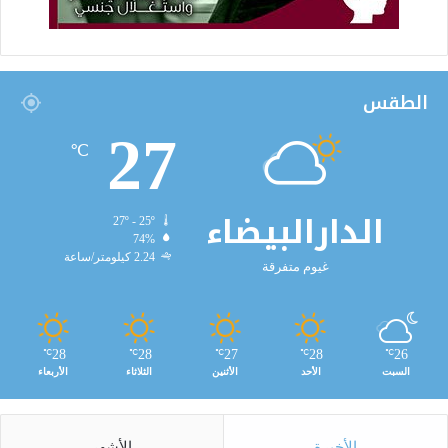
الطقس
27
℃
الدارالبيضاء
27º - 25º
74%
2.24 كيلومتر/ساعة
غيوم متفرقة
28
28
27
28
26
℃
℃
℃
℃
℃
السبت
الأحد
الأثنين
الثلاثاء
الأربعاء
الأخيرة
الأشهر