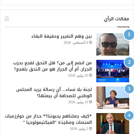
ي
X
Y
س
o
مقالات الرأي
ب
u
بين وهم التغيير وحقيقة البقاء
و
T
4 أغسطس، 2026
ك
u
من انضم إلى من؟ هل التحق لقجع بحزب
b
الجرار، أم أن الجرار هو من التحق بلقجع؟
e
25 يوليو، 2026
لجنة بلا نساء… أي رسالة يريد المجلس
الوطني للصحافة أن يبعثها؟
25 يوليو، 2026
*كيف جعلناهم يحبوننا؟* حذار من خوارزميات
المنصات ومَصْيَدَة “الفيكتيمولوجيا “
2 يوليو، 2026