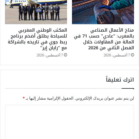
و
ل
ق
م
ة
ي
ت
ن
ن
مناخ الأعمال الصناعي
المكتب الوطني المغربي
و
بالمغرب: “عادي” حسب 71 في
للسياحة يطلق أضخم برنامج
ت
ا
المائة من المقاولات خلال
ربط جوي في تاريخه بالشراكة
ظ
ل
الفصل الثاني من 2026
مع “رايان إير”
ر
ع
ج
ا
7 أغسطس، 2026
7 أغسطس، 2026
م
ط
ا
ل
ه
ي
اترك تعليقاً
ي
ن
ر
و
م
ا
لن يتم نشر عنوان بريدك الإلكتروني.
الحقول الإلزامية مشار إليها بـ
*
و
ل
ن
م
ا
د
س
ل
ي
ت
ا
خ
ت
ل
د
ع