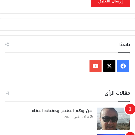
؟
تابعنا
ف
ي
X
Y
س
o
مقالات الرأي
ب
u
بين وهم التغيير وحقيقة البقاء
و
T
4 أغسطس، 2026
ك
u