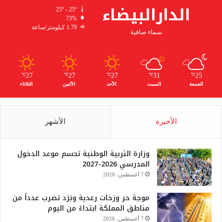
الدارالبيضاء
25º - 25º
73%
1.79 كيلومتر/ساعة
سماء صافية
27
27
27
31
25
℃
℃
℃
℃
℃
الجمعة
السبت
الأحد
الأثنين
الثلاثاء
الأخيرة
الأشهر
وزارة التربية الوطنية تحسم موعد الدخول
المدرسي 2026-2027
7 أغسطس، 2026
موجة حر وزخات رعدية وبَرَد تضرب عدداً من
مناطق المملكة ابتداءً من اليوم
7 أغسطس، 2026