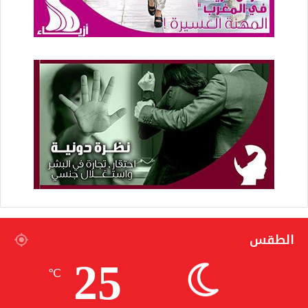
الطقس
25
℃