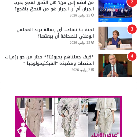
من انضم إلى من؟ هل التحق لقجع بحزب
b
الجرار، أم أن الجرار هو من التحق بلقجع؟
e
25 يوليو، 2026
لجنة بلا نساء… أي رسالة يريد المجلس
الوطني للصحافة أن يبعثها؟
25 يوليو، 2026
*كيف جعلناهم يحبوننا؟* حذار من خوارزميات
المنصات ومَصْيَدَة “الفيكتيمولوجيا “
2 يوليو، 2026