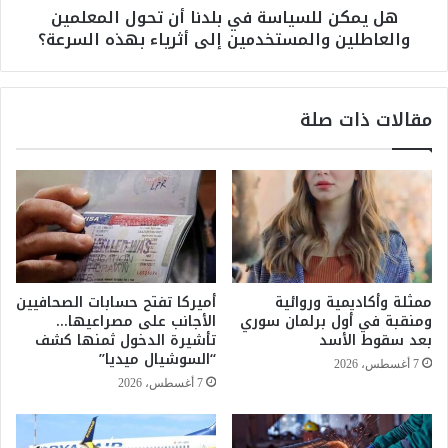
هل يمكن للسياسة في بلدنا أن تحول المعلمين
ل
ي
والعاطلين والمستخدمين إلى أثرياء بهذه السرعة؟
م
ا
ب
س
ا
ة
ر
ف
مقالات ذات صلة
ي
ي
ا
ب
ت
ل
.
د
.
ن
م
ا
ر
أ
ا
ن
س
ت
ممثلة وأكاديمية وروائية
أميركا تفتح حسابات الصحافيين
م
ح
ومنقبة في أول برلمان سوري
الأجانب على مصراعيها…
غ
و
بعد سقوط الأسد
تأشيرة الدخول ثمنها كشف
ي
ل
“السوشيال ميديا”
7 أغسطس، 2026
ر
ا
7 أغسطس، 2026
م
ل
س
م
ب
ع