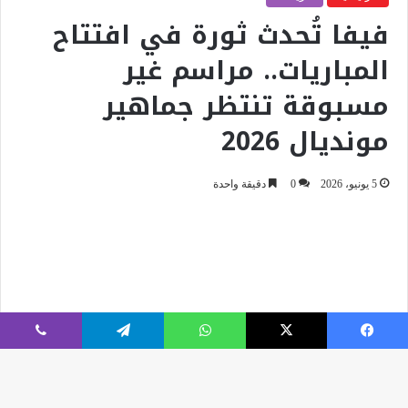
فيسبوك
‫X
واتساب
تيلقرام
ڤايبر