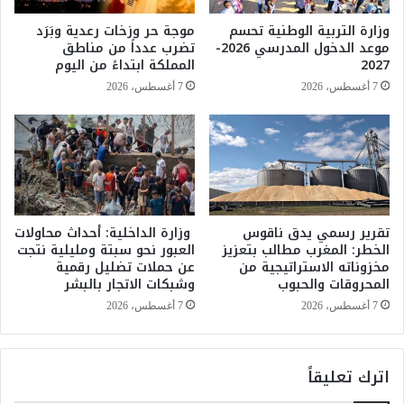
ا
ا
ب
وزارة التربية الوطنية تحسم
موجة حر وزخات رعدية وبَرَد
ل
ت
موعد الدخول المدرسي 2026-
تضرب عدداً من مناطق
ث
ص
2027
المملكة ابتداءً من اليوم
ا
ا
7 أغسطس، 2026
7 أغسطس، 2026
ل
د
ث
ق
ل
ع
م
ل
ن
ى
ظ
م
و
ش
م
ر
تقرير رسمي يدق ناقوس
وزارة الداخلية: أحداث محاولات
ة
الخطر: المغرب مطالب بتعزيز
العبور نحو سبتة ومليلية نتجت
و
مخزوناته الاستراتيجية من
عن حملات تضليل رقمية
م
ع
المحروقات والحبوب
وشبكات الاتجار بالبشر
ك
ي
ا
ق
7 أغسطس، 2026
7 أغسطس، 2026
ف
ا
ح
ن
ة
و
اترك تعليقاً
غ
ن
س
ي