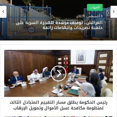
الجهات
8 أغسطس، 2026
العرائش.. توقيف مرشحة للهجرة السرية على
خلفية تصريحات واتهامات زائفة
ر
ئ
ي
س
ا
ل
ح
ك
و
رئيس الحكومة يطلق مسار التقييم المتبادل الثالث
م
لمنظومة مكافحة غسل الأموال وتمويل الإرهاب
ة
ي