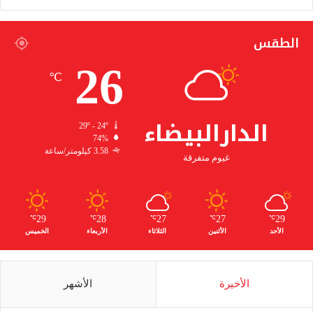
الطقس
26
℃
الدارالبيضاء
29º - 24º
74%
3.58 كيلومتر/ساعة
غيوم متفرقة
29
28
27
27
29
℃
℃
℃
℃
℃
الأحد
الأثنين
الثلاثاء
الأربعاء
الخميس
الأخيرة
الأشهر