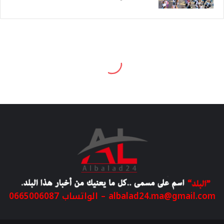
albalad24.ma@gmail.com
– الواتساب 0665006087