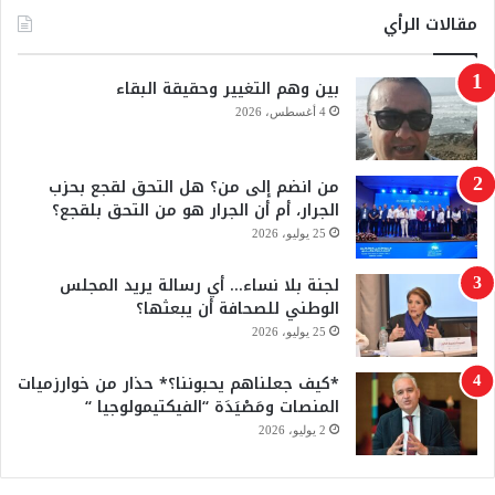
س
o
مقالات الرأي
ب
u
بين وهم التغيير وحقيقة البقاء
و
T
4 أغسطس، 2026
ك
u
من انضم إلى من؟ هل التحق لقجع بحزب
b
الجرار، أم أن الجرار هو من التحق بلقجع؟
e
25 يوليو، 2026
لجنة بلا نساء… أي رسالة يريد المجلس
الوطني للصحافة أن يبعثها؟
25 يوليو، 2026
*كيف جعلناهم يحبوننا؟* حذار من خوارزميات
المنصات ومَصْيَدَة “الفيكتيمولوجيا “
2 يوليو، 2026