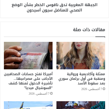
الجبهة المغربية تدق ناقوس الخطر بشأن الوضع
م
غ
الصحي للمناضل سيون أسيدون
ج
ر
ن
ب
ض
ي
ا
ة
مقالات ذات صلة
ل
ت
ي
د
و
ق
ط
ن
ن
ا
ي
ق
ض
و
د
س
م
ا
ممثلة وأكاديمية وروائية
أميركا تفتح حسابات الصحافيين
ا
ل
ومنقبة في أول برلمان سوري
الأجانب على مصراعيها…
و
خ
بعد سقوط الأسد
تأشيرة الدخول ثمنها كشف
ص
ط
“السوشيال ميديا”
7 أغسطس، 2026
ف
ر
7 أغسطس، 2026
و
ب
ه
ش
ب
أ