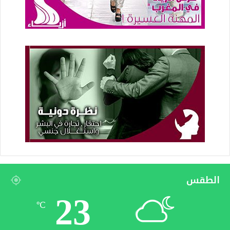
الطقس
23
℃