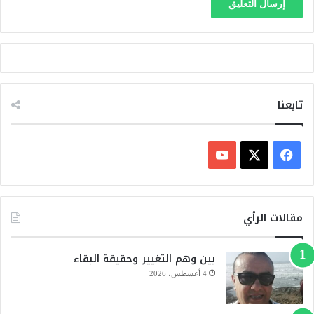
تابعنا
ف
ي
X
Y
س
o
مقالات الرأي
ب
u
بين وهم التغيير وحقيقة البقاء
و
T
4 أغسطس، 2026
ك
u