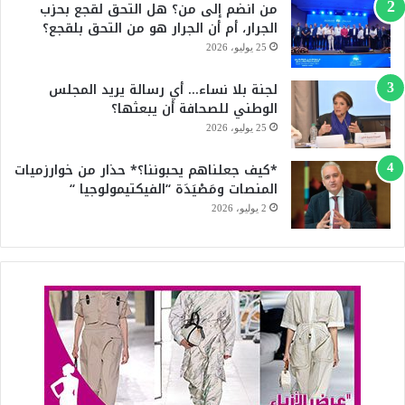
من انضم إلى من؟ هل التحق لقجع بحزب
b
الجرار، أم أن الجرار هو من التحق بلقجع؟
e
25 يوليو، 2026
لجنة بلا نساء… أي رسالة يريد المجلس
الوطني للصحافة أن يبعثها؟
25 يوليو، 2026
*كيف جعلناهم يحبوننا؟* حذار من خوارزميات
المنصات ومَصْيَدَة “الفيكتيمولوجيا “
2 يوليو، 2026