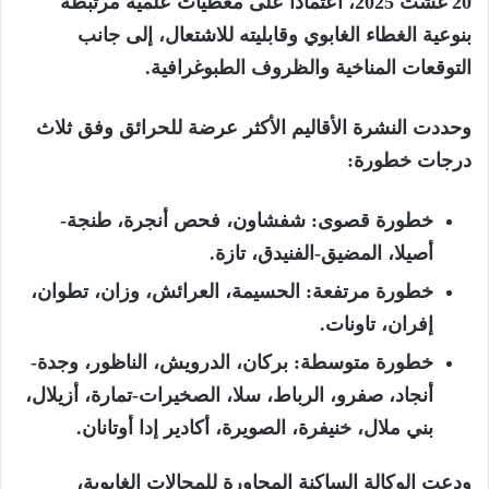
20 غشت 2025، اعتمادًا على معطيات علمية مرتبطة
بنوعية الغطاء الغابوي وقابليته للاشتعال، إلى جانب
التوقعات المناخية والظروف الطبوغرافية.
وحددت النشرة الأقاليم الأكثر عرضة للحرائق وفق ثلاث
درجات خطورة:
خطورة قصوى: شفشاون، فحص أنجرة، طنجة-
أصيلا، المضيق-الفنيدق، تازة.
خطورة مرتفعة: الحسيمة، العرائش، وزان، تطوان،
إفران، تاونات.
خطورة متوسطة: بركان، الدرويش، الناظور، وجدة-
أنجاد، صفرو، الرباط، سلا، الصخيرات-تمارة، أزيلال،
بني ملال، خنيفرة، الصويرة، أكادير إدا أوتانان.
ودعت الوكالة الساكنة المجاورة للمجالات الغابوية،