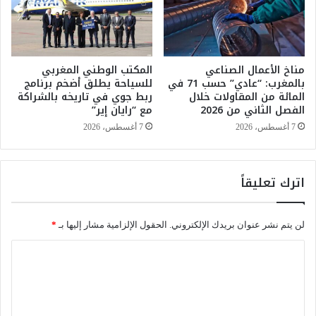
ـ
ن
"
ا
ت
ل
ع
و
ط
مناخ الأعمال الصناعي
المكتب الوطني المغربي
ض
بالمغرب: “عادي” حسب 71 في
للسياحة يطلق أضخم برنامج
ي
ع
المائة من المقاولات خلال
ربط جوي في تاريخه بالشراكة
ل
ا
الفصل الثاني من 2026
مع “رايان إير”
ح
ل
ك
ص
7 أغسطس، 2026
7 أغسطس، 2026
و
ح
م
ي
ي
ل
اترك تعليقاً
م
ل
م
م
ن
ن
لن يتم نشر عنوان بريدك الإلكتروني.
الحقول الإلزامية مشار إليها بـ
*
ه
ا
ج
ض
ا
"
ل
ل
س
ي
ت
و
ع