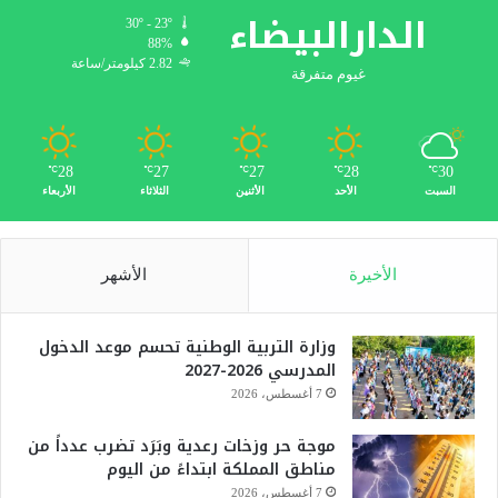
الدارالبيضاء
30º - 23º
88%
2.82 كيلومتر/ساعة
غيوم متفرقة
28
27
27
28
30
℃
℃
℃
℃
℃
السبت
الأحد
الأثنين
الثلاثاء
الأربعاء
الأخيرة
الأشهر
وزارة التربية الوطنية تحسم موعد الدخول
المدرسي 2026-2027
7 أغسطس، 2026
موجة حر وزخات رعدية وبَرَد تضرب عدداً من
مناطق المملكة ابتداءً من اليوم
7 أغسطس، 2026