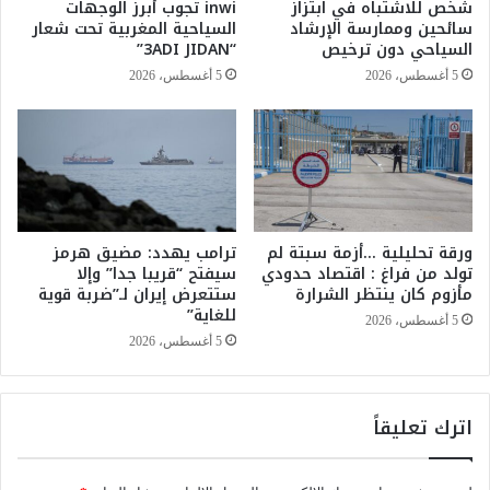
شخص للاشتباه في ابتزاز
inwi تجوب أبرز الوجهات
ي
غ
سائحين وممارسة الإرشاد
السياحية المغربية تحت شعار
ر
ر
السياحي دون ترخيص
“3ADI JIDAN”
ا
ب
5 أغسطس، 2026
5 أغسطس، 2026
ل
إ
ت
ل
و
ى
ت
1
ا
.
ل
3
أ
0
ز
ورقة تحليلية …أزمة سبتة لم
ترامب يهدد: مضيق هرمز
9
تولد من فراغ : اقتصاد حدودي
سيفتح “قريبا جدا” وإلا
ر
م
مأزوم كان ينتظر الشرارة
ستتعرض إيران لـ”ضربة قوية
ق
ل
للغاية”
ي
5 أغسطس، 2026
ا
5 أغسطس، 2026
ر
د
ر
اترك تعليقاً
ه
م
ع