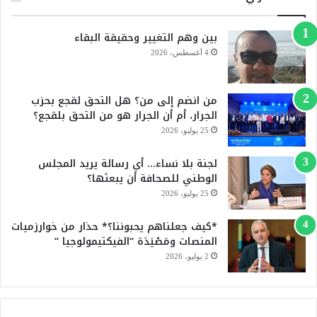
ب
u
بين وهم التغيير وحقيقة البقاء
و
T
4 أغسطس، 2026
ك
u
من انضم إلى من؟ هل التحق لقجع بحزب
b
الجرار، أم أن الجرار هو من التحق بلقجع؟
e
25 يوليو، 2026
لجنة بلا نساء… أي رسالة يريد المجلس
الوطني للصحافة أن يبعثها؟
25 يوليو، 2026
*كيف جعلناهم يحبوننا؟* حذار من خوارزميات
المنصات ومَصْيَدَة “الفيكتيمولوجيا “
2 يوليو، 2026