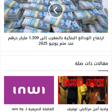
ل
ت
م
ف
ر
ا
ك
ع
ز
ا
ا
ل
ل
و
ارتفاع الودائع البنكية بالمغرب إلى 1.309 مليار درهم
ر
د
عند متم يونيو 2025
ا
ا
ب
ئ
ع
ع
ع
ا
مقالات ذات صلة
ا
ل
ل
ب
م
ن
يً
ك
ا
ي
ف
ة
ي
ب
ت
ا
ص
ل
ولاية أمن مراكش: توقيف
القافلة الصيفية لـ win by
د
م