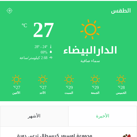
الطقس
27
℃
الدارالبيضاء
28º - 24º
69%
2.68 كيلومتر/ساعة
سماء صافية
27
27
29
29
28
℃
℃
℃
℃
℃
الخميس
الجمعة
السبت
الأحد
الأثنين
الأخيرة
الأشهر
مجموعة لوسيور كريسطال ترعى دورة