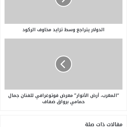
ا
ر
ي
ت
الدولار يتراجع وسط تزايد مخاوف الركود
ر
ا
ج
“
ع
ا
و
ل
س
م
ط
غ
ت
ر
ز
ب
ا
،
ي
أ
“المغرب، أرض الأنوار” معرض فوتوغرافي للفنان جمال
د
ر
حمامي برواق ضفاف
م
ض
خ
ا
ا
ل
و
أ
مقالات ذات صلة
ف
ن