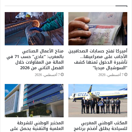
ا
و
ل
ا
ر
ر
ك
”
و
م
د
ع
ر
ض
أميركا تفتح حسابات الصحافيين
مناخ الأعمال الصناعي
ف
الأجانب على مصراعيها…
بالمغرب: “عادي” حسب 71 في
و
تأشيرة الدخول ثمنها كشف
المائة من المقاولات خلال
ت
“السوشيال ميديا”
الفصل الثاني من 2026
و
7 أغسطس، 2026
7 أغسطس، 2026
غ
ر
ا
ف
ي
ل
ل
المكتب الوطني المغربي
المختبر الوطني للشرطة
ف
للسياحة يطلق أضخم برنامج
العلمية والتقنية يحصل على
ن