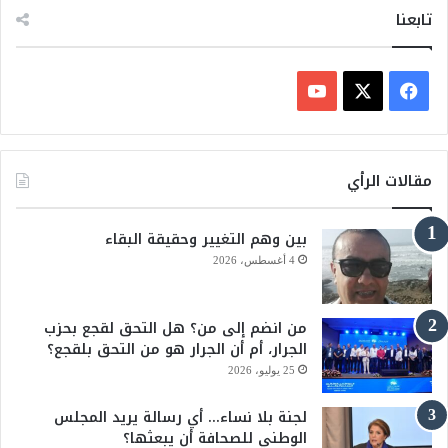
تابعنا
ف
ي
X
Y
س
o
مقالات الرأي
ب
u
بين وهم التغيير وحقيقة البقاء
و
T
4 أغسطس، 2026
ك
u
من انضم إلى من؟ هل التحق لقجع بحزب
b
الجرار، أم أن الجرار هو من التحق بلقجع؟
e
25 يوليو، 2026
لجنة بلا نساء… أي رسالة يريد المجلس
الوطني للصحافة أن يبعثها؟