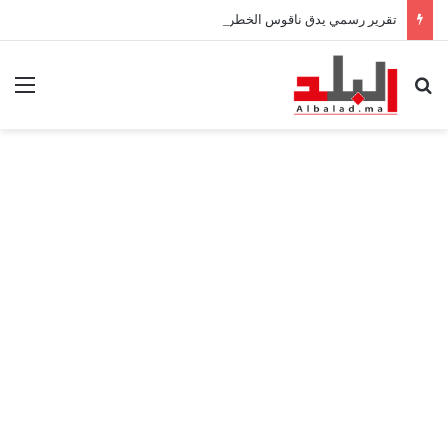
تقرير رسمي يدق ناقوس الخطر: المغرب مطالب بتعزيز مخزوناته الاستراتيجية من المحروقات والحبوب
بحث عن
الق