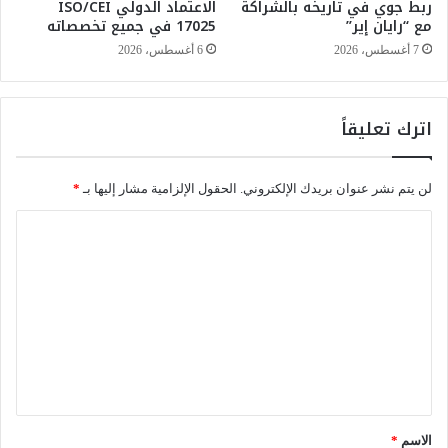
ربط جوي في تاريخه بالشراكة
الاعتماد الدولي ISO/CEI
ا
مع “رايان إير”
17025 في جميع تخصصاته
ن
ج
7 أغسطس، 2026
6 أغسطس، 2026
م
ا
ل
اترك تعليقاً
ح
م
ا
لن يتم نشر عنوان بريدك الإلكتروني.
الحقول الإلزامية مشار إليها بـ
*
م
ي
ا
ب
ل
ر
و
ت
ا
ع
ق
ض
ل
ف
ي
ا
ق
ف
*
الاسم
*