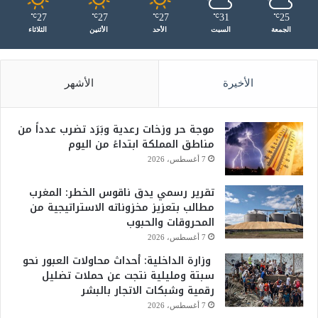
27
27
27
31
25
℃
℃
℃
℃
℃
الجمعة
السبت
الأحد
الأثنين
الثلاثاء
الأخيرة
الأشهر
موجة حر وزخات رعدية وبَرَد تضرب عدداً من
مناطق المملكة ابتداءً من اليوم
7 أغسطس، 2026
تقرير رسمي يدق ناقوس الخطر: المغرب
مطالب بتعزيز مخزوناته الاستراتيجية من
المحروقات والحبوب
7 أغسطس، 2026
وزارة الداخلية: أحداث محاولات العبور نحو
سبتة ومليلية نتجت عن حملات تضليل
رقمية وشبكات الاتجار بالبشر
7 أغسطس، 2026