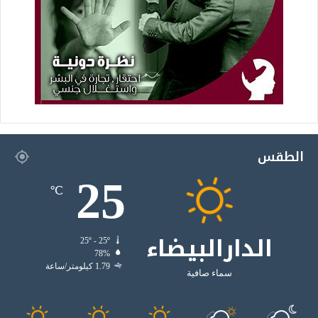
الطقس
25
℃
الدارالبيضاء
25º - 25º
78%
1.79 كيلومتر/ساعة
سماء صافية