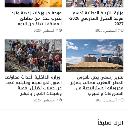
0
ت
0
ص
وزارة التربية الوطنية تحسم
موجة حر وزخات رعدية وبَرَد
أ
ن
موعد الدخول المدرسي 2026-
تضرب عدداً من مناطق
ل
ي
2027
المملكة ابتداءً من اليوم
ف
ف
7 أغسطس، 2026
7 أغسطس، 2026
م
"
و
ف
ظ
ي
ف
ف
ا
ا
و
"
و
إ
ز
ل
تقرير رسمي يدق ناقوس
وزارة الداخلية: أحداث محاولات
ا
الخطر: المغرب مطالب بتعزيز
العبور نحو سبتة ومليلية نتجت
ى
مخزوناته الاستراتيجية من
عن حملات تضليل رقمية
ر
ا
المحروقات والحبوب
وشبكات الاتجار بالبشر
ة
ل
ا
م
7 أغسطس، 2026
7 أغسطس، 2026
ل
ر
ت
ك
ر
ز
اترك تعليقاً
ب
1