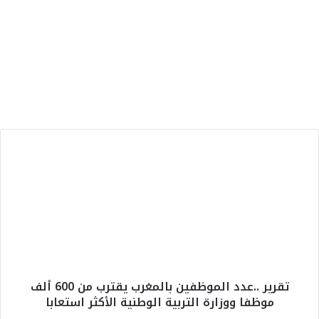
الرئيسية
9 أغسطس، 2026
لبؤات الأطلس إلى نصف نهائي كأس إفريقيا
والتأهل رسمياً إلى مونديال البرازيل 2027
ت
ق
ر
ي
ر
.
.
ع
د
تقرير ..عدد الموظفين بالمغرب يقترب من 600 ألف
د
موظفا ووزارة التربية الوطنية الأكثر استعابا
ا
ل