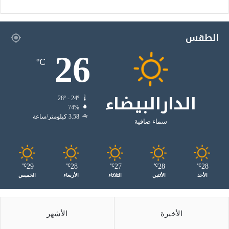
الطقس
26
℃
الدارالبيضاء
28º - 24º
74%
3.58 كيلومتر/ساعة
سماء صافية
29
28
27
28
28
℃
℃
℃
℃
℃
الأحد
الأثنين
الثلاثاء
الأربعاء
الخميس
الأخيرة
الأشهر