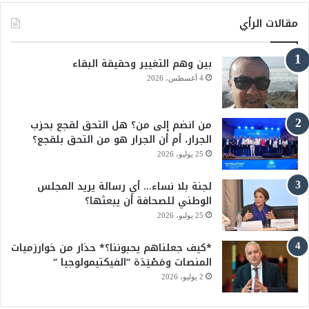
س
o
مقالات الرأي
ب
u
بين وهم التغيير وحقيقة البقاء
و
T
4 أغسطس، 2026
ك
u
من انضم إلى من؟ هل التحق لقجع بحزب
b
الجرار، أم أن الجرار هو من التحق بلقجع؟
e
25 يوليو، 2026
لجنة بلا نساء… أي رسالة يريد المجلس
الوطني للصحافة أن يبعثها؟
25 يوليو، 2026
*كيف جعلناهم يحبوننا؟* حذار من خوارزميات
المنصات ومَصْيَدَة “الفيكتيمولوجيا “
2 يوليو، 2026