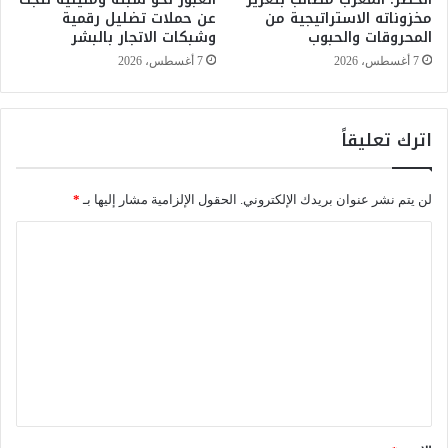
مخزوناته الاستراتيجية من
عن حملات تضليل رقمية
ل
م
المحروقات والحبوب
وشبكات الاتجار بالبشر
ى
ي
ح
ة
7 أغسطس، 2026
7 أغسطس، 2026
ر
ب
م
ا
ة
ل
اترك تعليقاً
ا
ف
ل
ا
م
ش
لن يتم نشر عنوان بريدك الإلكتروني.
الحقول الإلزامية مشار إليها بـ
*
د
ل
ر
ة
ا
س
ل
ة
و
ت
ا
ع
ل
ت
ل
ل
ي
م
ي
ق
ذ
*