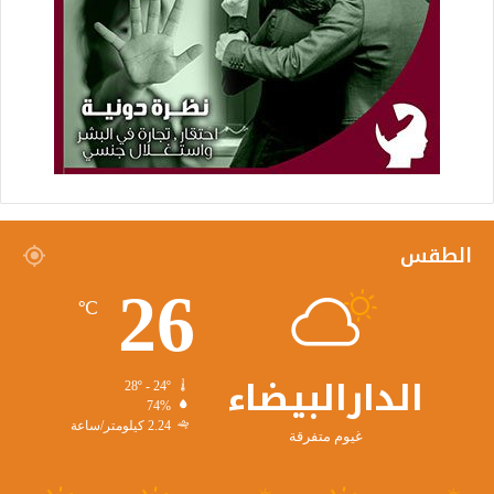
الطقس
26
℃
الدارالبيضاء
28º - 24º
74%
2.24 كيلومتر/ساعة
غيوم متفرقة