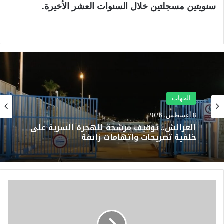
سنويتين مسجلتين خلال السنوات العشر الأخيرة.
الجهات
8 أغسطس، 2026
العرائش.. توقيف مرشحة للهجرة السرية على
خلفية تصريحات واتهامات زائفة
ب
ن
م
و