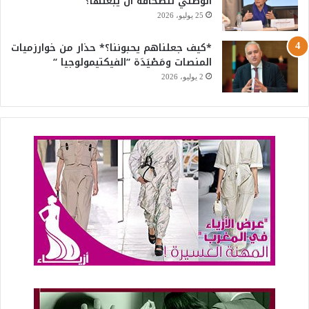
الوطني للصحافة أن يبعثها؟
25 يوليو، 2026
*كيف جعلناهم يحبوننا؟* حذار من خوارزميات
المنصات ومَصْيَدَة “الفيكتيمولوجيا “
2 يوليو، 2026