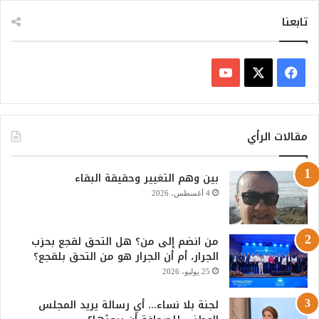
تابعنا
ف
ي
X
Y
س
o
مقالات الرأي
ب
u
بين وهم التغيير وحقيقة البقاء
و
T
4 أغسطس، 2026
ك
u
من انضم إلى من؟ هل التحق لقجع بحزب
b
الجرار، أم أن الجرار هو من التحق بلقجع؟
e
25 يوليو، 2026
لجنة بلا نساء… أي رسالة يريد المجلس