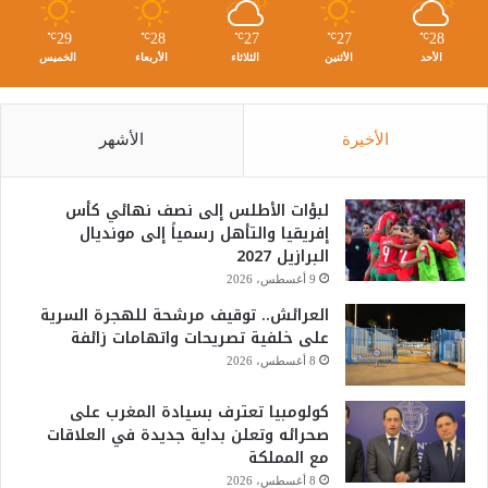
29
28
27
27
28
℃
℃
℃
℃
℃
الأحد
الأثنين
الثلاثاء
الأربعاء
الخميس
الأخيرة
الأشهر
لبؤات الأطلس إلى نصف نهائي كأس
إفريقيا والتأهل رسمياً إلى مونديال
البرازيل 2027
9 أغسطس، 2026
العرائش.. توقيف مرشحة للهجرة السرية
على خلفية تصريحات واتهامات زائفة
8 أغسطس، 2026
كولومبيا تعترف بسيادة المغرب على
صحرائه وتعلن بداية جديدة في العلاقات
مع المملكة
8 أغسطس، 2026