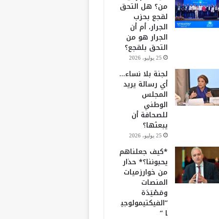
من؟ هل التحق
لقجع بحزب
الجرار، أم أن
الجرار هو من
التحق بلقجع؟
25 يوليو، 2026
لجنة بلا نساء…
أي رسالة يريد
المجلس
الوطني
للصحافة أن
يبعثها؟
25 يوليو، 2026
*كيف جعلناهم
يحبوننا؟* حذار
من خوارزميات
المنصات
ومَصْيَدَة
“الفيكتيمولوجي
ا “