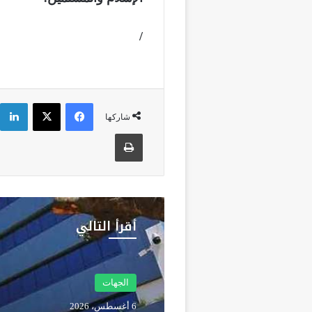
/
فيسبوك
‫X
شاركها
طباعة
أقرأ التالي
الجهات
الجهات
5 أغسطس، 2026