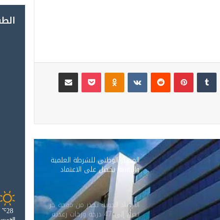
الط
لينكدإن
‏Tumblr
بينتيريست
‏Reddit
‏VKontakte
Odnoklassniki
‫Pocket
مشاركة عبر البريد
المختبر الوطني للشرطة العلمية
والتقنية يحصل على الاعتماد
الدولي ISO/CEI 17025 في
جميع تخصصاته
الأرصاد الجوية تحذر من موجة حر
28
℃
تصل إلى 47 درجة وزخات رعدية
الخميس