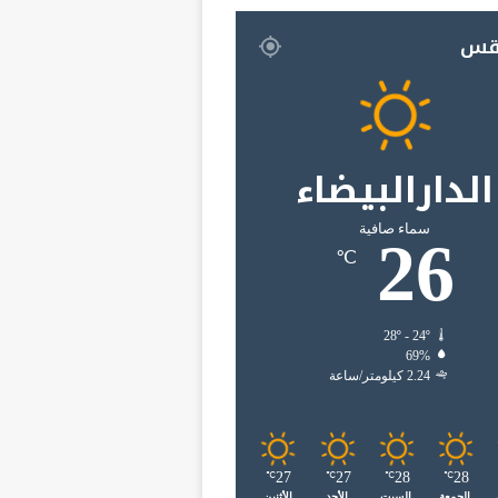
قس
الدارالبيضاء
سماء صافية
26
℃
28º - 24º
69%
2.24 كيلومتر/ساعة
27
27
28
28
℃
℃
℃
℃
الجمعة
السبت
الأحد
الأثنين