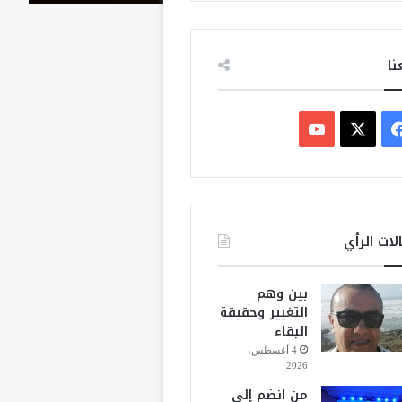
نا
ف
ي
X
Y
س
o
ب
u
لات الرأي
و
T
بين وهم
ك
u
التغيير وحقيقة
البقاء
b
4 أغسطس،
2026
e
من انضم إلى