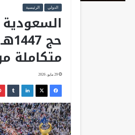
الدولي
الرئيسية
السعودية 
حج 
متكاملة من
29 مايو، 2026
فيسبوك
‫X
لينكدإن
‏Tumblr