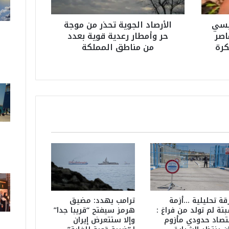
ا
ل
يسي
الأرصاد الجوية تحذر من موجة
ج
اصر
حر وأمطار رعدية قوية بعدد
و
رة
من مناطق المملكة
ي
ة
ت
ح
ذ
ر
م
ن
م
و
ج
ة
ح
ر
و
قة تحليلية …أزمة
ترامب يهدد: مضيق
أ
تة لم تولد من فراغ :
هرمز سيفتح “قريبا جدا”
تصاد حدودي مأزوم
وإلا ستتعرض إيران
م
ط