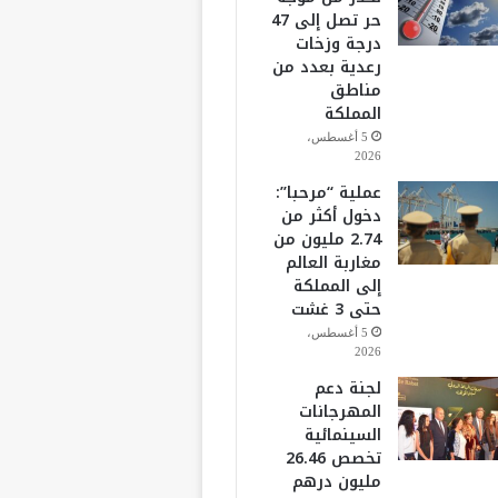
حر تصل إلى 47
درجة وزخات
رعدية بعدد من
مناطق
المملكة
5 أغسطس،
2026
عملية “مرحبا”:
دخول أكثر من
2.74 مليون من
مغاربة العالم
إلى المملكة
حتى 3 غشت
5 أغسطس،
2026
لجنة دعم
المهرجانات
السينمائية
تخصص 26.46
مليون درهم