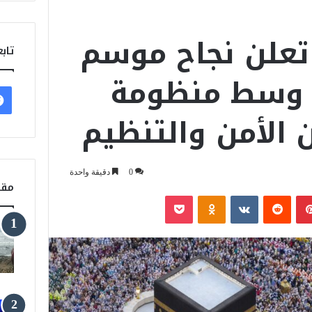
تعلن نجاح موسم
تابع
1447هـ وسط منظومة
 الأمن والتنظيم
0
دقيقة واحدة
مقا
بينتيريست
‏Reddit
‏VKontakte
Odnoklassniki
‫Pocket