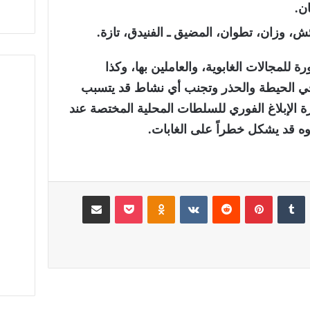
ان.
، وزان، تطوان، المضيق ـ الفنيدق، تازة.
ة للمجالات الغابوية، والعاملين بها، وكذا
خي الحيطة والحذر وتجنب أي نشاط قد يتسبب
ة الإبلاغ الفوري للسلطات المحلية المختصة عند
 قد يشكل خطراً على الغابات.
لينكدإن
‏Tumblr
بينتيريست
‏Reddit
‏VKontakte
Odnoklassniki
‫Pocket
مشاركة عبر البريد