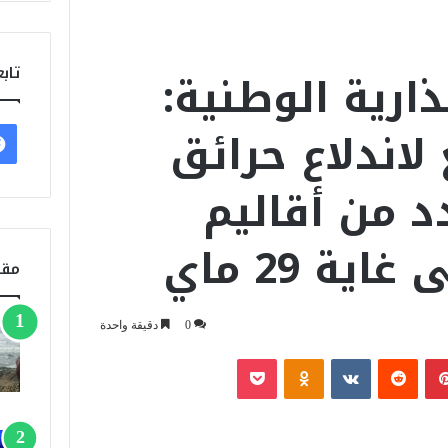
ذارية الوطنية:
تابع
لاندلاع حرائق
د من أقاليم
ية 29 ماي
مقا
0
دقيقة واحدة
بينتيريست
‏Reddit
‏VKontakte
Odnoklassniki
‫Pocket