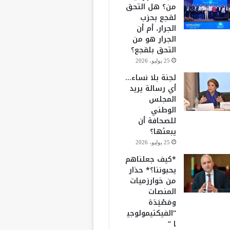
من؟ هل التحق
لقجع بحزب
الجرار، أم أن
الجرار هو من
التحق بلقجع؟
25 يوليو، 2026
لجنة بلا نساء…
أي رسالة يريد
المجلس
الوطني
للصحافة أن
يبعثها؟
25 يوليو، 2026
*كيف جعلناهم
يحبوننا؟* حذار
من خوارزميات
المنصات
ومَصْيَدَة
“الفيكتيمولوجي
ا “