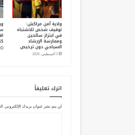
ل
س
إ
د
ولاية أمن مراكش:
ور
ا
توقيف شخص للاشتباه
سب
في ابتزاز سائحين
اق
ر
وممارسة الإرشاد
كا
ة
السياحي دون ترخيص
ل
ل
5 أغسطس، 2026
م
ج
م
و
ع
اترك تعليقاً
ة
ا
ل
لن يتم نشر عنوان بريدك الإلكتروني.
ال
ص
ح
ا
ي
ل
ة