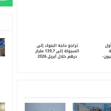
ر
ا
ج
ع
ح
ا
ج
ة
ول
تراجع حاجة البنوك إلى
ا
ة
السيولة إلى 139,7 مليار
ل
يون-
درهم خلال أبريل 2026
ب
ن
و
ك
إ
ل
ى
ا
ل
س
ي