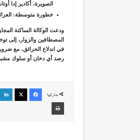
الصويرة، أكادير إدا أوتان
خطورة متوسطة: العرائش
ودعت الوكالة الساكنة المجاور
المصطافين والزوار، إلى تو
في اندلاع الحرائق، مع ضرور
رصد أي دخان أو سلوك مشبوه
فيسبوك
‫X
شاركها
طباعة