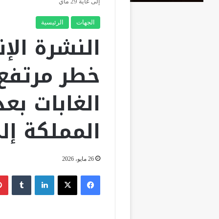
إلى غاية 29 ماي
الجهات
الرئيسية
النشرة الإن
خطر مرتفع 
الغابات بعد
المملكة إلى غا
26 مايو، 2026
فيسبوك
‫X
لينكدإن
‏Tumblr