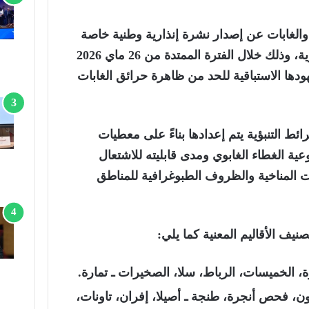
ه والغابات عن إصدار نشرة إنذارية وطنية خاصة
بمخاطر اندلاع الحرائق الغابوية، وذلك خلال الفترة الممتدة من 26 ماي 2026
 إطار جهودها الاستباقية للحد من ظاهرة حرائق الغابات
ئط التنبؤية يتم إعدادها بناءً على معطيات
ية الغطاء الغابوي ومدى قابليته للاشتعال
ات المناخية والظروف الطبوغرافية للمناطق
ف الأقاليم المعنية كما يلي:
 الخميسات، الرباط، سلا، الصخيرات ـ تمارة.
 فحص أنجرة، طنجة ـ أصيلا، إفران، تاونات،