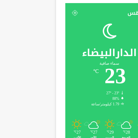
قس
الدارالبيضاء
سماء صافية
23
℃
27º - 23º
88%
1.79 كيلومتر/ساعة
27
27
29
28
℃
℃
℃
℃
الجمعة
السبت
الأحد
الأثنين