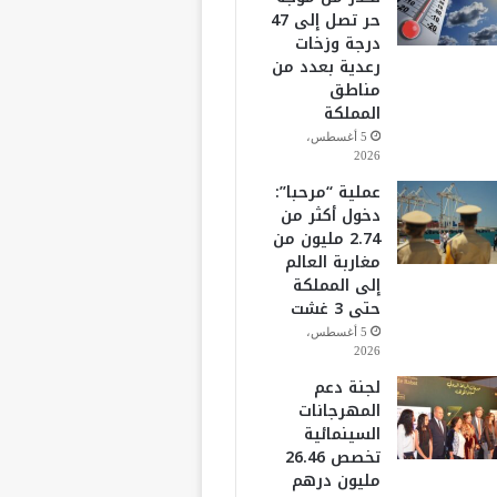
حر تصل إلى 47
درجة وزخات
رعدية بعدد من
مناطق
المملكة
5 أغسطس،
2026
عملية “مرحبا”:
دخول أكثر من
2.74 مليون من
مغاربة العالم
إلى المملكة
حتى 3 غشت
5 أغسطس،
2026
لجنة دعم
المهرجانات
السينمائية
تخصص 26.46
مليون درهم