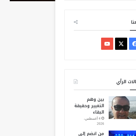
نا
ف
ي
X
Y
س
o
ب
u
لات الرأي
و
T
بين وهم
ك
u
التغيير وحقيقة
البقاء
b
4 أغسطس،
2026
e
من انضم إلى