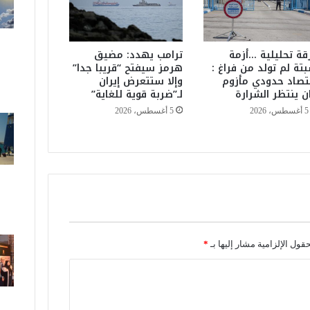
و
ل
ة
إ
قة تحليلية …أزمة
ترامب يهدد: مضيق
ل
تة لم تولد من فراغ :
هرمز سيفتح “قريبا جدا”
تصاد حدودي مأزوم
وإلا ستتعرض إيران
ى
ن ينتظر الشرارة
لـ”ضربة قوية للغاية”
1
3
5 أغسطس، 2026
5 أغسطس، 2026
9
,
7
م
ل
ي
ا
ر
د
حقول الإلزامية مشار إليها بـ
*
ر
ه
م
خ