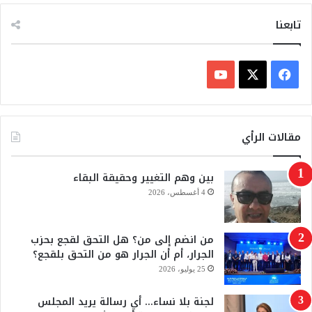
ا
ف
تابعنا
ي
ف
ي
X
Y
س
o
مقالات الرأي
ب
u
بين وهم التغيير وحقيقة البقاء
و
T
4 أغسطس، 2026
ك
u
من انضم إلى من؟ هل التحق لقجع بحزب
b
الجرار، أم أن الجرار هو من التحق بلقجع؟
e
25 يوليو، 2026
لجنة بلا نساء… أي رسالة يريد المجلس