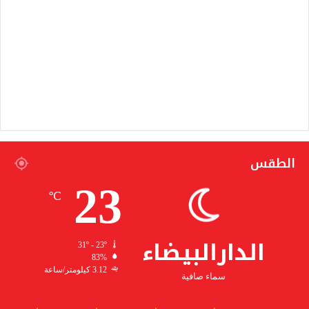
الطقس
23
℃
الدارالبيضاء
31º - 23º
83%
3.12 كيلومتر/ساعة
سماء صافية