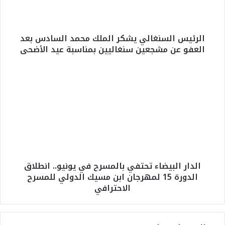
ا
ل
س
الرئيس السنغالي يشكر الملك محمد السادس بعد
ن
العفو عن مشجعين سنغاليين بمناسبة عيد الأضحى
غ
ا
ل
ا
ي
ل
ي
د
ش
ا
ك
ر
ر
ا
ا
ل
ل
ب
م
ي
الدار البيضاء تحتفي بالمسرح في يونيو.. انطلاق
ل
ض
الدورة 15 لمهرجان ابن مسيك الدولي للمسرح
ك
ا
الاحترافي
م
ء
ح
ت
م
ح
د
ت