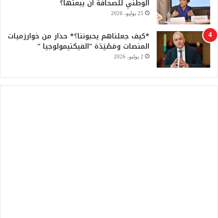
الوطني للصحافة أن يبعثها؟
25 يوليو، 2026
*كيف جعلناهم يحبوننا؟* حذار من خوارزميات
المنصات ومَصْيَدَة “الفيكتيمولوجيا “
2 يوليو، 2026