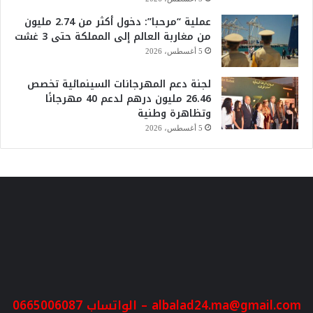
عملية “مرحبا”: دخول أكثر من 2.74 مليون
من مغاربة العالم إلى المملكة حتى 3 غشت
5 أغسطس، 2026
لجنة دعم المهرجانات السينمائية تخصص
26.46 مليون درهم لدعم 40 مهرجانًا
وتظاهرة وطنية
5 أغسطس، 2026
albalad24.ma@gmail.com
– الواتساب 0665006087