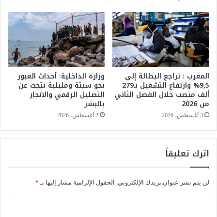
ث
ن
ي
ن
و
ا
ل
المغرب : تراجع البطالة إلى
وزارة الداخلية: أحداث العبور
ث
9,5% وارتفاع التشغيل بـ279
نحو سبتة ومليلية نتجت عن
ل
ألف منصب خلال الفصل الثاني
التضليل الرقمي والاتجار
ا
من 2026
بالبشر
ث
3 أغسطس، 2026
2 أغسطس، 2026
ا
ء
اترك تعليقاً
لن يتم نشر عنوان بريدك الإلكتروني.
الحقول الإلزامية مشار إليها بـ
*
ا
ل