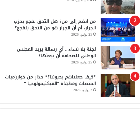
ك
u
من انضم إلى من؟ هل التحق لقجع بحزب
b
الجرار، أم أن الجرار هو من التحق بلقجع؟
e
25 يوليو، 2026
لجنة بلا نساء… أي رسالة يريد المجلس
الوطني للصحافة أن يبعثها؟
25 يوليو، 2026
*كيف جعلناهم يحبوننا؟* حذار من خوارزميات
المنصات ومَصْيَدَة “الفيكتيمولوجيا “
2 يوليو، 2026