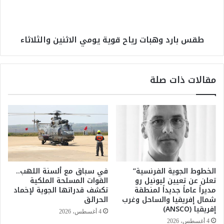
ف
د
ت
و
ل
ه
طقس بارد وهبات رياح قوية يومي الاثنين والثلاثاء
ـ
ب
S
ا
o
ت
t
ر
مقالات ذات صلة
h
ي
e
ا
m
ح
a
ق
خ
و
ل
ي
ا
ة
ل
ي
2
و
الخطوط الجوية الفرنسية”
في سباق مع ألسنة اللهب..
0
م
تعلن عن تعيين ليونيل رو
القوات المسلحة الملكية
2
ي
مديراً عاماً جديداً لمنطقة
تكشف قدراتها الجوية لإخماد
5
شمال إفريقيا والساحل وغرب
الحرائق
ا
إفريقيا (ANSCO)
ل
4 أغسطس، 2026
ا
4 أغسطس، 2026