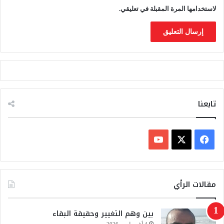
لاستخدامها المرة المقبلة في تعليقي.
تابعنا
ف
ي
X
Y
س
o
مقالات الرأي
ب
u
بين وهم التغيير وحقيقة البقاء
و
T
4 أغسطس، 2026