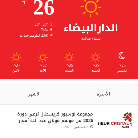
26
℃
الدارالبيضاء
26º - 25º
74%
2.68 كيلومتر/ساعة
سماء صافية
27
27
29
29
25
℃
℃
℃
℃
℃
الخميس
الجمعة
السبت
الأحد
الأثنين
الأخيرة
الأشهر
مجموعة لوسيور كريسطال ترعى دورة
2026 من موسم مولاي عبد الله أمغار
6 أغسطس، 2026