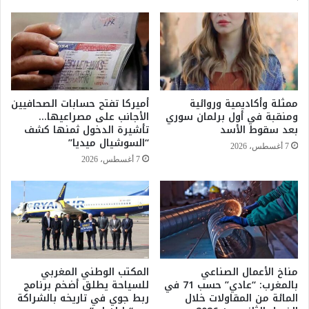
ط
ف
ل
ت
ب
ح
ا
ي
ت
ي
ا
ك
ل
ت
ممثلة وأكاديمية وروائية
أميركا تفتح حسابات الصحافيين
م
ب
ومنقبة في أول برلمان سوري
الأجانب على مصراعيها…
و
"
بعد سقوط الأسد
تأشيرة الدخول ثمنها كشف
د
ك
“السوشيال ميديا”
7 أغسطس، 2026
ع
ل
7 أغسطس، 2026
ة
م
ا
ة
ل
ا
ى
ل
غ
ش
ا
ا
ي
ع
ة
مناخ الأعمال الصناعي
المكتب الوطني المغربي
ر
بالمغرب: “عادي” حسب 71 في
للسياحة يطلق أضخم برنامج
3
"
المائة من المقاولات خلال
ربط جوي في تاريخه بالشراكة
1
ب