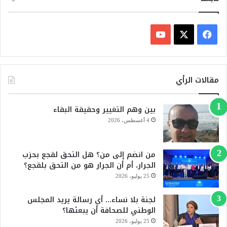
ف
ي
X
Y
س
o
مقالات الرأي
ب
u
بين وهم التغيير وحقيقة البقاء
و
T
4 أغسطس، 2026
ك
u
من انضم إلى من؟ هل التحق لقجع بحزب
b
الجرار، أم أن الجرار هو من التحق بلقجع؟
e
25 يوليو، 2026
لجنة بلا نساء… أي رسالة يريد المجلس
الوطني للصحافة أن يبعثها؟
25 يوليو، 2026