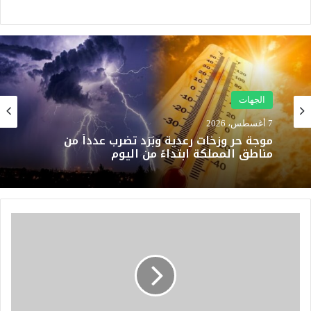
الجهات
7 أغسطس، 2026
موجة حر وزخات رعدية وبَرَد تضرب عدداً من
مناطق المملكة ابتداءً من اليوم
ل
ج
ن
ة
ا
ل
ب