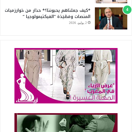
*كيف جعلناهم يحبوننا؟* حذار من خوارزميات
المنصات ومَصْيَدَة “الفيكتيمولوجيا “
2 يوليو، 2026