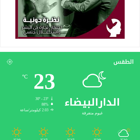
الطقس
23
℃
الدارالبيضاء
30º - 23º
88%
2.03 كيلومتر/ساعة
غيوم متفرقة
℃
℃
℃
℃
℃