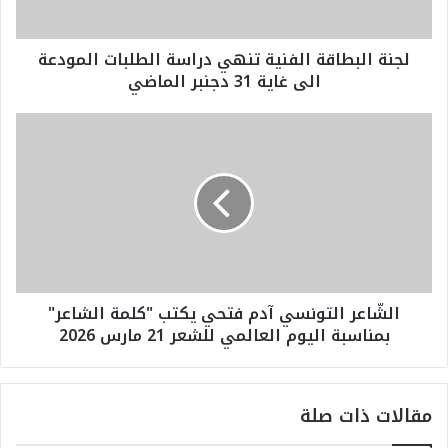
ط
ا
لجنة البطاقة الفنية تنهي دراسة الطلبات المودعة
ق
الى غاية 31 دجنبر الماضي
ة
ا
ل
ا
ف
ل
ن
شّ
ي
ا
ة
ع
ت
ر
ن
ا
ه
ل
ي
ت
الشّاعر التونسي آدم فتحي يكتب "كلمة الشاعر"
د
و
بمناسبة اليوم العالمي للشعر 21 مارس 2026
ر
ن
ا
س
س
ي
ة
آ
مقالات ذات صلة
ا
د
ل
م